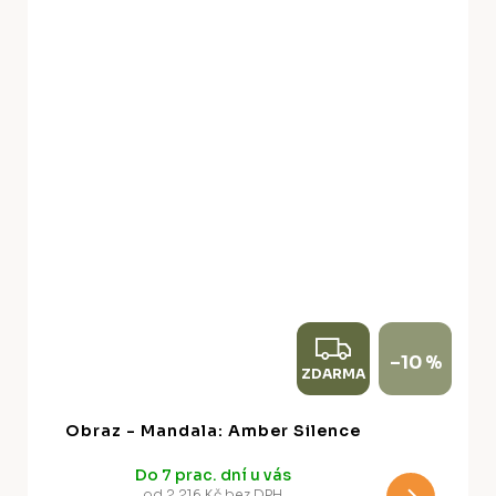
Z
–10 %
ZDARMA
D
A
Obraz - Mandala: Amber Silence
R
Do 7 prac. dní u vás
M
od 2 216 Kč bez DPH