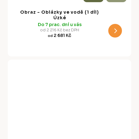
A
Obraz - Oblázky ve vodě (1 díl)
R
Úzké
Do 7 prac. dní u vás
M
od 2 216 Kč bez DPH
2 681 Kč
od
A