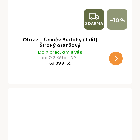
Z
–10 %
ZDARMA
D
A
Obraz - Úsměv Buddhy (1 díl)
R
Široký oranžový
Do 7 prac. dní u vás
M
od 743 Kč bez DPH
899 Kč
od
A