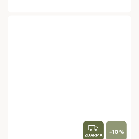
Z
–10 %
ZDARMA
D