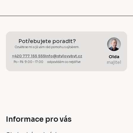
u
Potřebujete poradit?
Ozvěte se mi a já vám rád pomohu s výběrem.
+420 777 155 555
info@stylovybyt.cz
Olda
majitel
Po – Pá 9:00 – 17:00
odpovídám co nejdříve
Informace pro vás