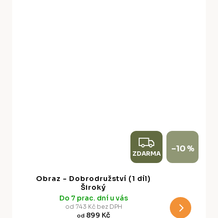
Z
–10 %
ZDARMA
D
A
Obraz - Dobrodružství (1 díl)
R
Široký
Do 7 prac. dní u vás
M
od 743 Kč bez DPH
899 Kč
od