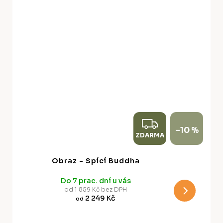
Z
–10 %
ZDARMA
D
A
Obraz - Spící Buddha
R
Do 7 prac. dní u vás
M
od 1 859 Kč bez DPH
2 249 Kč
od
A