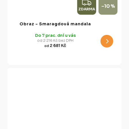
Z
–10 %
ZDARMA
D
A
Obraz - Smaragdová mandala
R
Do 7 prac. dní u vás
M
od 2 216 Kč bez DPH
2 681 Kč
od
A