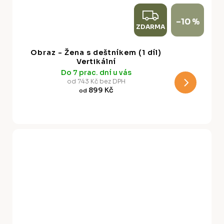
Z
–10 %
ZDARMA
D
A
Obraz - Žena s deštníkem (1 díl)
R
Vertikální
Do 7 prac. dní u vás
M
od 743 Kč bez DPH
899 Kč
od
A