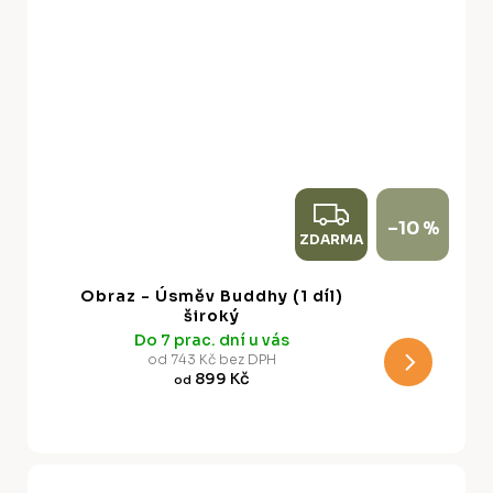
Z
–10 %
ZDARMA
D
A
Obraz - Úsměv Buddhy (1 díl)
R
široký
Do 7 prac. dní u vás
M
od 743 Kč bez DPH
899 Kč
od
A