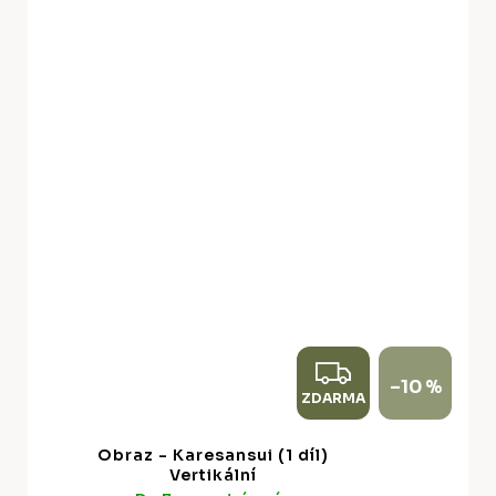
Z
–10 %
ZDARMA
D
A
Obraz - Karesansui (1 díl)
R
Vertikální