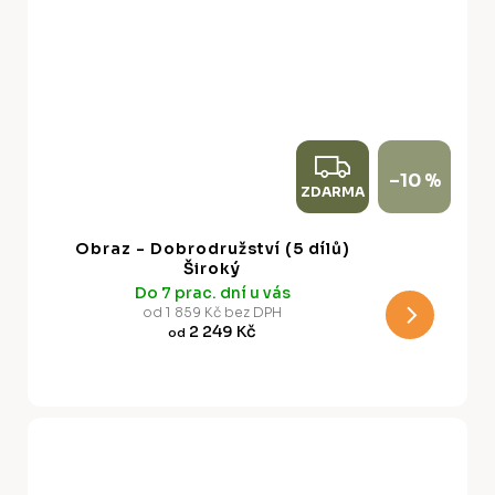
Z
–10 %
ZDARMA
D
A
Obraz - Dobrodružství (5 dílů)
R
Široký
Do 7 prac. dní u vás
M
od 1 859 Kč bez DPH
2 249 Kč
od
A