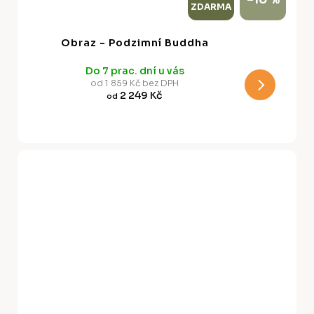
ZDARMA
D
A
Obraz - Podzimní Buddha
R
Do 7 prac. dní u vás
M
od 1 859 Kč bez DPH
2 249 Kč
od
A