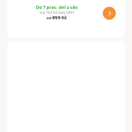
R
Do 7 prac. dní u vás
M
od 743 Kč bez DPH
899 Kč
od
A