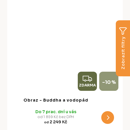
Zobrazit filtry
Z
–10 %
ZDARMA
D
A
Obraz - Buddha a vodopád
R
Do 7 prac. dní u vás
M
od 1 859 Kč bez DPH
2 249 Kč
od
A