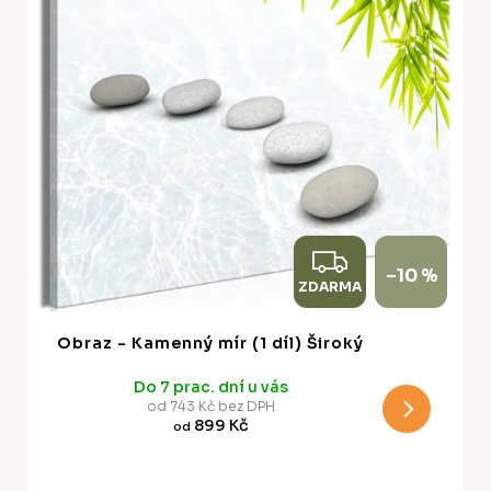
k
p
t
r
ů
o
d
u
k
t
ů
Z
–10 %
ZDARMA
D
A
Obraz - Kamenný mír (1 díl) Široký
R
Do 7 prac. dní u vás
M
od 743 Kč bez DPH
899 Kč
od
A