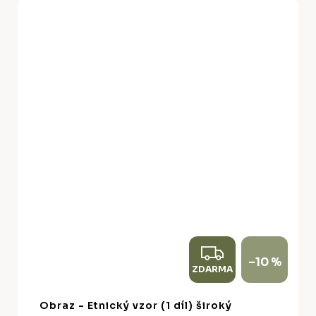
Z
–10 %
ZDARMA
D
A
Obraz - Etnický vzor (1 díl) široký