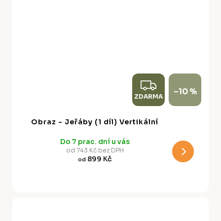
Z
–10 %
ZDARMA
D
A
Obraz - Jeřáby (1 díl) Vertikální
R
Do 7 prac. dní u vás
M
od 743 Kč bez DPH
899 Kč
od
A