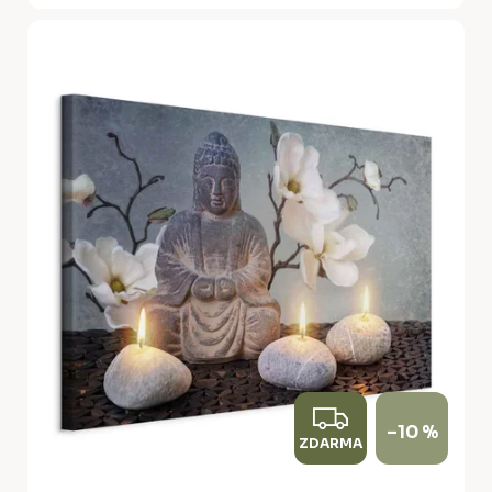
Z
–10 %
ZDARMA
D
A