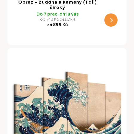
Obraz - Buddha a kameny (1 díl)
R
široký
Do 7 prac. dní u vás
M
od 743 Kč bez DPH
899 Kč
od
A