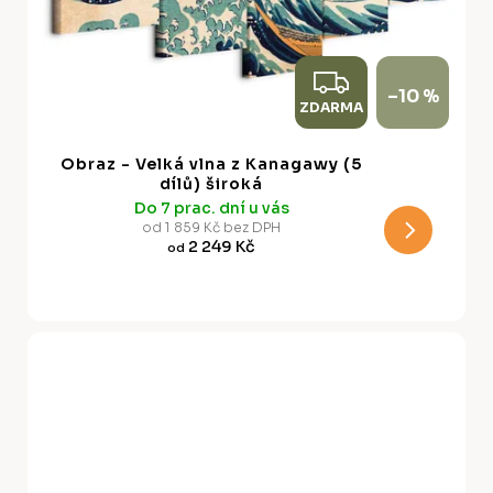
Z
–10 %
ZDARMA
D
A
Obraz - Velká vlna z Kanagawy (5
R
dílů) široká
Do 7 prac. dní u vás
M
od 1 859 Kč bez DPH
2 249 Kč
od
A