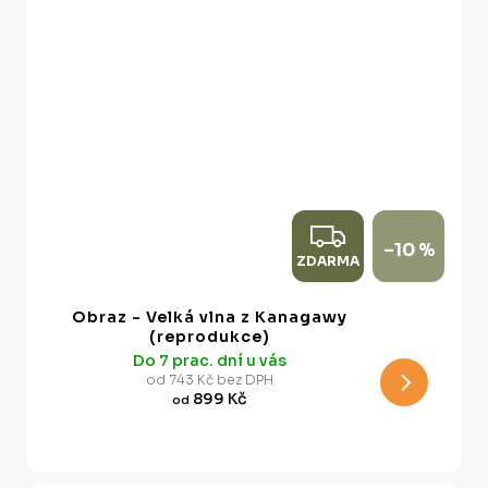
Z
–10 %
ZDARMA
D
A
Obraz - Velká vlna z Kanagawy
R
(reprodukce)
Do 7 prac. dní u vás
M
od 743 Kč bez DPH
899 Kč
od
A