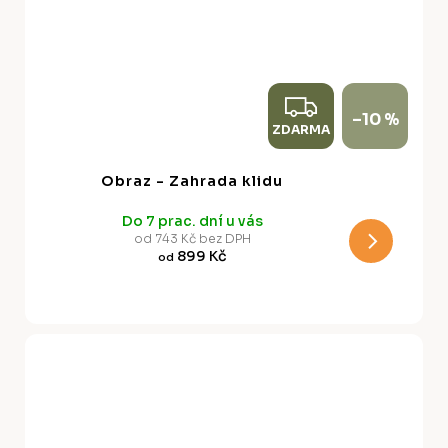
Z
–10 %
ZDARMA
D
A
Obraz - Zahrada klidu
R
Do 7 prac. dní u vás
M
od 743 Kč bez DPH
899 Kč
od
A