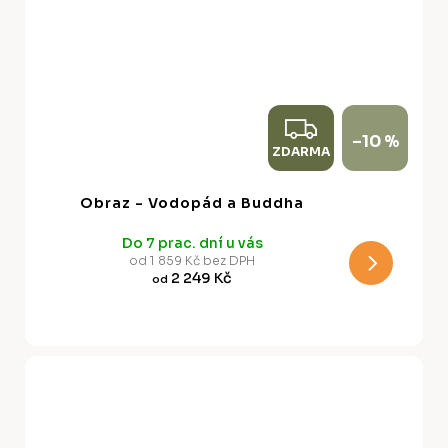
Z
–10 %
ZDARMA
D
A
Obraz - Vodopád a Buddha
R
Do 7 prac. dní u vás
M
od 1 859 Kč bez DPH
2 249 Kč
od
A