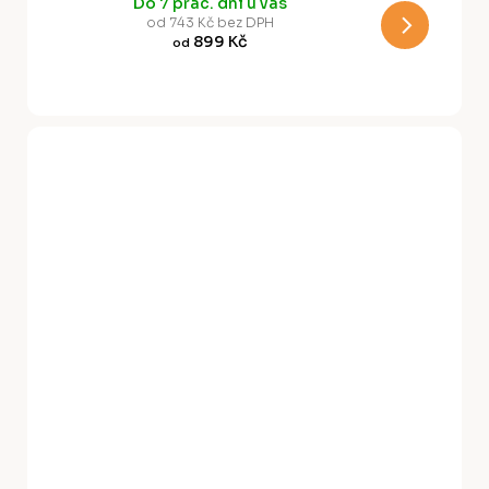
Do 7 prac. dní u vás
M
od 743 Kč bez DPH
899 Kč
od
A