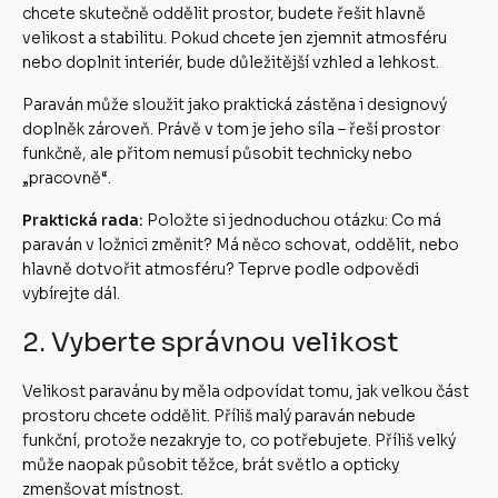
chcete skutečně oddělit prostor, budete řešit hlavně
velikost a stabilitu. Pokud chcete jen zjemnit atmosféru
nebo doplnit interiér, bude důležitější vzhled a lehkost.
Paraván může sloužit jako praktická zástěna i designový
doplněk zároveň. Právě v tom je jeho síla – řeší prostor
funkčně, ale přitom nemusí působit technicky nebo
„pracovně“.
Praktická rada:
Položte si jednoduchou otázku: Co má
paraván v ložnici změnit? Má něco schovat, oddělit, nebo
hlavně dotvořit atmosféru? Teprve podle odpovědi
vybírejte dál.
2. Vyberte správnou velikost
Velikost paravánu by měla odpovídat tomu, jak velkou část
prostoru chcete oddělit. Příliš malý paraván nebude
funkční, protože nezakryje to, co potřebujete. Příliš velký
může naopak působit těžce, brát světlo a opticky
zmenšovat místnost.