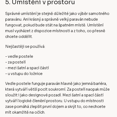
5. Umístění v prostoru
Správné umístění je stejně důležité jako výběr samotného
paravánu. Ani krásný a správně velký paraván nebude
fungovat, pokud bude stát na špatném místě. Umístění
musí vycházet z dispozice místnosti a z toho, co přesně
chcete oddělit.
Nejčastěji se používá:
- vedle postele
- za postelí
- mezi šatní a spací částí
- u vstupu do ložnice
Vedle postele funguje paraván hlavně jako jemná bariéra,
která vytváří větší pocit soukromí. Za postelí naopak může
sloužit i jako designové pozadí. Mezi šatní a spací částí
vytváří logické členění prostoru. U vstupu do místnosti
zase pomáhá zlepšit první dojem a skrýt to, co nechcete
mít okamžitě na očích.