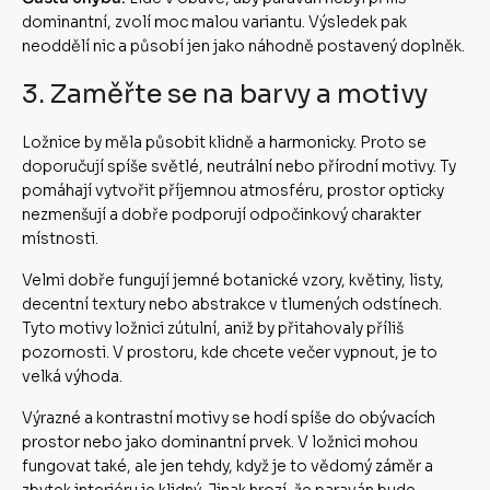
dominantní, zvolí moc malou variantu. Výsledek pak
neoddělí nic a působí jen jako náhodně postavený doplněk.
3. Zaměřte se na barvy a motivy
Ložnice by měla působit klidně a harmonicky. Proto se
doporučují spíše světlé, neutrální nebo přírodní motivy. Ty
pomáhají vytvořit příjemnou atmosféru, prostor opticky
nezmenšují a dobře podporují odpočinkový charakter
místnosti.
Velmi dobře fungují jemné botanické vzory, květiny, listy,
decentní textury nebo abstrakce v tlumených odstínech.
Tyto motivy ložnici zútulní, aniž by přitahovaly příliš
pozornosti. V prostoru, kde chcete večer vypnout, je to
velká výhoda.
Výrazné a kontrastní motivy se hodí spíše do obývacích
prostor nebo jako dominantní prvek. V ložnici mohou
fungovat také, ale jen tehdy, když je to vědomý záměr a
zbytek interiéru je klidný. Jinak hrozí, že paraván bude