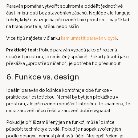
Paraván pomáhá vytvořit soukromí a oddělit jednotlivé
části místnosti bez stavebních zásahů. Nejlépe ale funguje
tehdy, když navazuje na přirozené linie prostoru – například
na hranu postele, stěnu nebo skříň.
Více tipů najdete v článku
kam umístit paraván v bytě
.
Praktický test:
Pokud paraván vypadá jako přirozená
součást prostoru, je umístěný správně. Pokud působí jako
překážka „uprostřed ničeho“, je potřeba ho přesunout.
6. Funkce vs. design
Ideální paraván do ložnice kombinuje obě funkce –
praktickou i estetickou. Neměl by být jen překážkou v
prostoru, ale přirozenou součástí interiéru. To znamená, že
musí zároveň něco řešit a zároveň dobře vypadat.
Pokud je příliš zaměřený jen na funkci, může ložnice
působit technicky a tvrdě. Pokud je naopak zvolený jen
podle designu, nemusí plnit svůj účel. Nejlepší řešení je