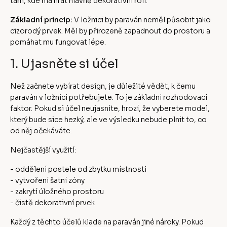
tam, kde má hrát hlavně dekorativní roli.
Základní princip:
V ložnici by paraván neměl působit jako
cizorodý prvek. Měl by přirozeně zapadnout do prostoru a
pomáhat mu fungovat lépe.
1. Ujasněte si účel
Než začnete vybírat design, je důležité vědět, k čemu
paraván v ložnici potřebujete. To je základní rozhodovací
faktor. Pokud si účel neujasníte, hrozí, že vyberete model,
který bude sice hezký, ale ve výsledku nebude plnit to, co
od něj očekáváte.
Nejčastější využití:
- oddělení postele od zbytku místnosti
- vytvoření šatní zóny
- zakrytí úložného prostoru
- čistě dekorativní prvek
Každý z těchto účelů klade na paraván jiné nároky. Pokud