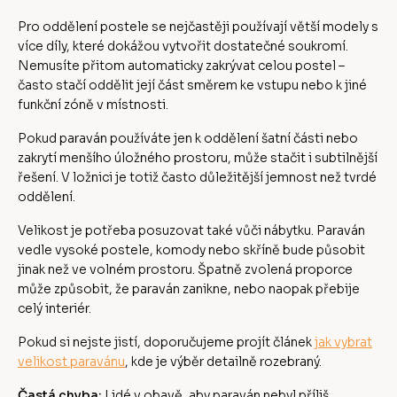
Pro oddělení postele se nejčastěji používají větší modely s
více díly, které dokážou vytvořit dostatečné soukromí.
Nemusíte přitom automaticky zakrývat celou postel –
často stačí oddělit její část směrem ke vstupu nebo k jiné
funkční zóně v místnosti.
Pokud paraván používáte jen k oddělení šatní části nebo
zakrytí menšího úložného prostoru, může stačit i subtilnější
řešení. V ložnici je totiž často důležitější jemnost než tvrdé
oddělení.
Velikost je potřeba posuzovat také vůči nábytku. Paraván
vedle vysoké postele, komody nebo skříně bude působit
jinak než ve volném prostoru. Špatně zvolená proporce
může způsobit, že paraván zanikne, nebo naopak přebije
celý interiér.
Pokud si nejste jistí, doporučujeme projít článek
jak vybrat
velikost paravánu
, kde je výběr detailně rozebraný.
Častá chyba:
Lidé v obavě, aby paraván nebyl příliš