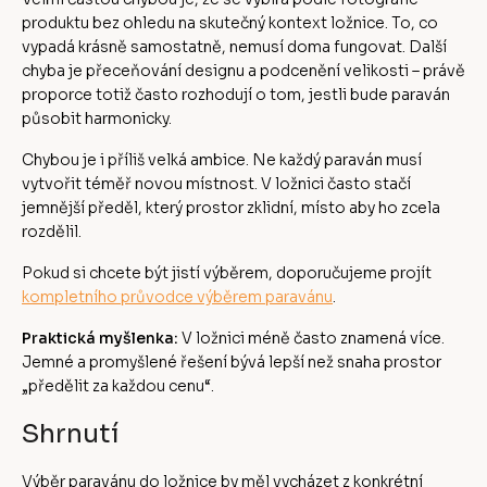
produktu bez ohledu na skutečný kontext ložnice. To, co
vypadá krásně samostatně, nemusí doma fungovat. Další
chyba je přeceňování designu a podcenění velikosti – právě
proporce totiž často rozhodují o tom, jestli bude paraván
působit harmonicky.
Chybou je i příliš velká ambice. Ne každý paraván musí
vytvořit téměř novou místnost. V ložnici často stačí
jemnější předěl, který prostor zklidní, místo aby ho zcela
rozdělil.
Pokud si chcete být jistí výběrem, doporučujeme projít
kompletního průvodce výběrem paravánu
.
Praktická myšlenka:
V ložnici méně často znamená více.
Jemné a promyšlené řešení bývá lepší než snaha prostor
„předělit za každou cenu“.
Shrnutí
Výběr paravánu do ložnice by měl vycházet z konkrétní