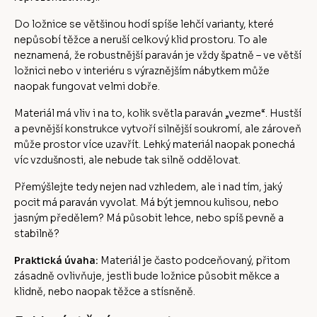
Do ložnice se většinou hodí spíše lehčí varianty, které
nepůsobí těžce a neruší celkový klid prostoru. To ale
neznamená, že robustnější paraván je vždy špatně – ve větší
ložnici nebo v interiéru s výraznějším nábytkem může
naopak fungovat velmi dobře.
Materiál má vliv i na to, kolik světla paraván „vezme“. Hustší
a pevnější konstrukce vytvoří silnější soukromí, ale zároveň
může prostor více uzavřít. Lehký materiál naopak ponechá
víc vzdušnosti, ale nebude tak silně oddělovat.
Přemýšlejte tedy nejen nad vzhledem, ale i nad tím, jaký
pocit má paraván vyvolat. Má být jemnou kulisou, nebo
jasným předělem? Má působit lehce, nebo spíš pevně a
stabilně?
Praktická úvaha:
Materiál je často podceňovaný, přitom
zásadně ovlivňuje, jestli bude ložnice působit měkce a
klidně, nebo naopak těžce a stísněně.