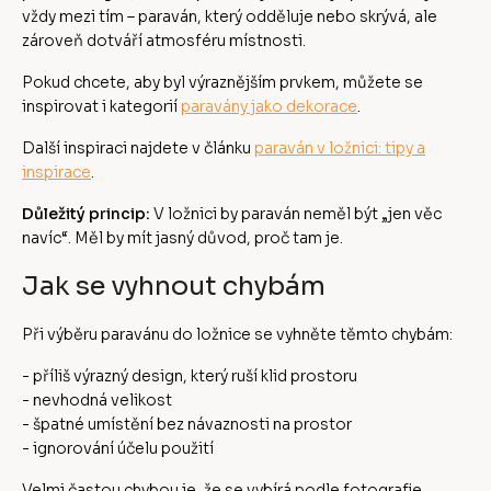
vždy mezi tím – paraván, který odděluje nebo skrývá, ale
zároveň dotváří atmosféru místnosti.
Pokud chcete, aby byl výraznějším prvkem, můžete se
inspirovat i kategorií
paravány jako dekorace
.
Další inspiraci najdete v článku
paraván v ložnici: tipy a
inspirace
.
Důležitý princip:
V ložnici by paraván neměl být „jen věc
navíc“. Měl by mít jasný důvod, proč tam je.
Jak se vyhnout chybám
Při výběru paravánu do ložnice se vyhněte těmto chybám:
- příliš výrazný design, který ruší klid prostoru
- nevhodná velikost
- špatné umístění bez návaznosti na prostor
- ignorování účelu použití
Velmi častou chybou je, že se vybírá podle fotografie