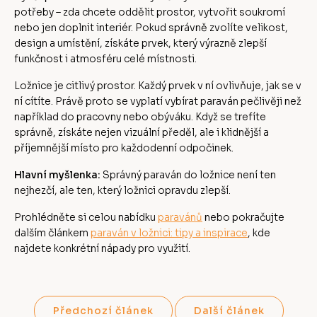
potřeby – zda chcete oddělit prostor, vytvořit soukromí
nebo jen doplnit interiér. Pokud správně zvolíte velikost,
design a umístění, získáte prvek, který výrazně zlepší
funkčnost i atmosféru celé místnosti.
Ložnice je citlivý prostor. Každý prvek v ní ovlivňuje, jak se v
ní cítíte. Právě proto se vyplatí vybírat paraván pečlivěji než
například do pracovny nebo obýváku. Když se trefíte
správně, získáte nejen vizuální předěl, ale i klidnější a
příjemnější místo pro každodenní odpočinek.
Hlavní myšlenka:
Správný paraván do ložnice není ten
nejhezčí, ale ten, který ložnici opravdu zlepší.
Prohlédněte si celou nabídku
paravánů
nebo pokračujte
dalším článkem
paraván v ložnici: tipy a inspirace
, kde
najdete konkrétní nápady pro využití.
Předchozí článek
Další článek