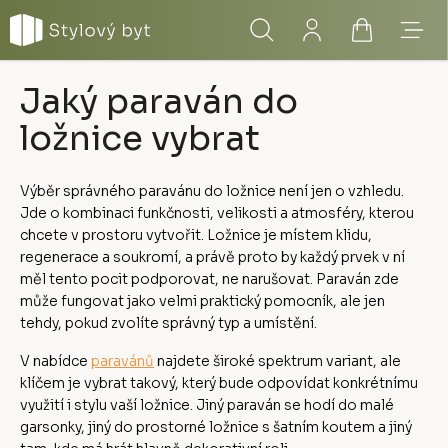
Přejít
Hledat
Přihlášení
Nákupní
Menu
na
obsah
košík
Jaký paraván do
ložnice vybrat
Výběr správného paravánu do ložnice není jen o vzhledu.
Jde o kombinaci funkčnosti, velikosti a atmosféry, kterou
chcete v prostoru vytvořit. Ložnice je místem klidu,
regenerace a soukromí, a právě proto by každý prvek v ní
měl tento pocit podporovat, ne narušovat. Paraván zde
může fungovat jako velmi praktický pomocník, ale jen
tehdy, pokud zvolíte správný typ a umístění.
V nabídce
paravánů
najdete široké spektrum variant, ale
klíčem je vybrat takový, který bude odpovídat konkrétnímu
využití i stylu vaší ložnice. Jiný paraván se hodí do malé
garsonky, jiný do prostorné ložnice s šatním koutem a jiný