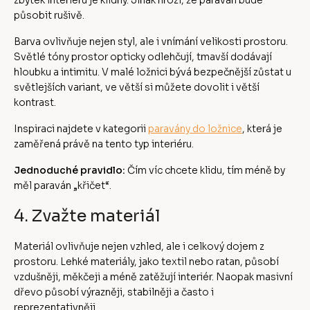
působit rušivě.
Barva ovlivňuje nejen styl, ale i vnímání velikosti prostoru.
Světlé tóny prostor opticky odlehčují, tmavší dodávají
hloubku a intimitu. V malé ložnici bývá bezpečnější zůstat u
světlejších variant, ve větší si můžete dovolit i větší
kontrast.
Inspiraci najdete v kategorii
paravány do ložnice
, která je
zaměřená právě na tento typ interiéru.
Jednoduché pravidlo:
Čím víc chcete klidu, tím méně by
měl paraván „křičet“.
4. Zvažte materiál
Materiál ovlivňuje nejen vzhled, ale i celkový dojem z
prostoru. Lehké materiály, jako textil nebo ratan, působí
vzdušněji, měkčeji a méně zatěžují interiér. Naopak masivní
dřevo působí výrazněji, stabilněji a často i
reprezentativněji.