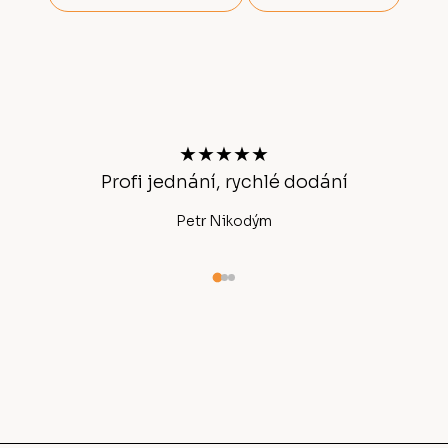
Z
á
p
a
t
★★★★★
í
Profi jednání, rychlé dodání
Ano
Petr Nikodým