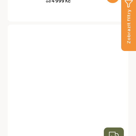
4 999 Kč
od
A
Zobrazit filtry
Z