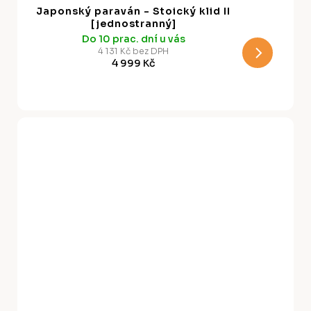
A
Japonský paraván - Stoický klid II
R
[jednostranný]
Do 10 prac. dní u vás
M
4 131 Kč bez DPH
4 999 Kč
A