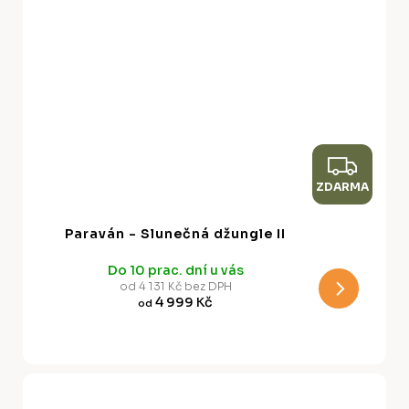
Z
ZDARMA
D
A
Paraván - Slunečná džungle II
R
Do 10 prac. dní u vás
M
od 4 131 Kč bez DPH
4 999 Kč
od
A