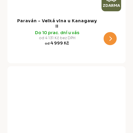
ZDARMA
D
A
Paraván - Velká vlna u Kanagawy
R
II
Do 10 prac. dní u vás
M
od 4 131 Kč bez DPH
4 999 Kč
od
A