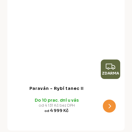
Z
ZDARMA
D
A
Paraván - Rybí tanec II
R
Do 10 prac. dní u vás
M
od 4 131 Kč bez DPH
4 999 Kč
od
A