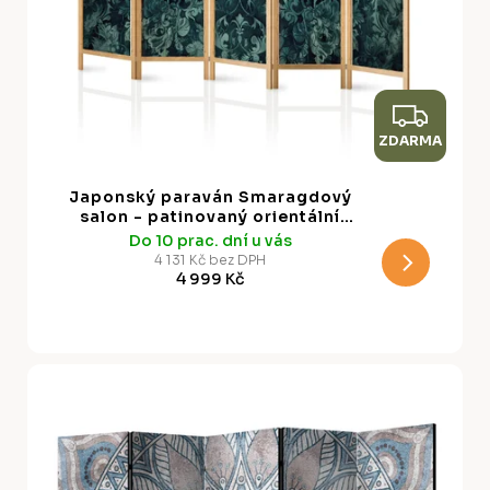
Z
ZDARMA
D
A
Japonský paraván Smaragdový
R
salon - patinovaný orientální
dekor, 225 x 172 cm
Do 10 prac. dní u vás
M
4 131 Kč bez DPH
4 999 Kč
A