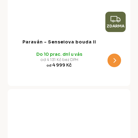
Z
ZDARMA
D
A
Paraván - Senseiova bouda II
R
Do 10 prac. dní u vás
M
od 4 131 Kč bez DPH
4 999 Kč
od
A