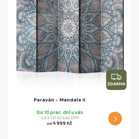
Z
ZDARMA
D
A
Paraván - Mandala II
R
Do 10 prac. dní u vás
M
od 4 131 Kč bez DPH
4 999 Kč
od
A