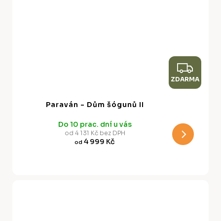
Z
ZDARMA
D
A
Paraván - Dům šógunů II
R
Do 10 prac. dní u vás
M
od 4 131 Kč bez DPH
4 999 Kč
od
A