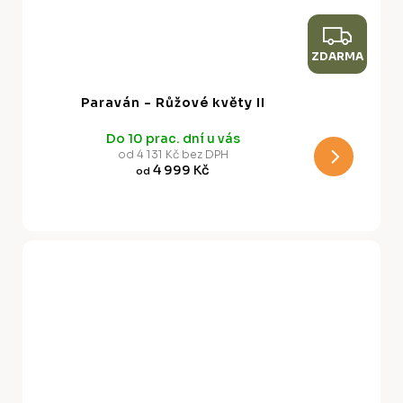
Z
ZDARMA
D
A
Paraván - Růžové květy II
R
Do 10 prac. dní u vás
M
od 4 131 Kč bez DPH
4 999 Kč
od
A