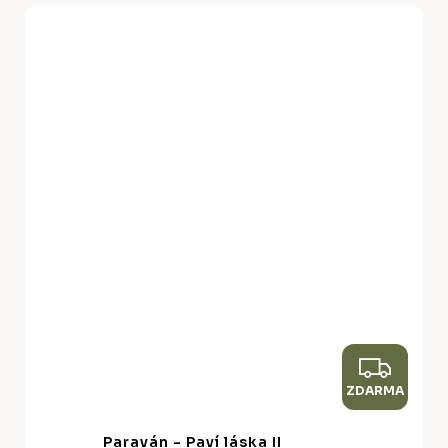
Z
ZDARMA
D
A
Paraván - Paví láska II