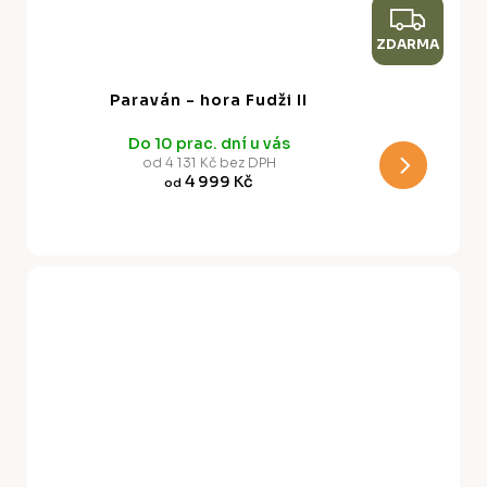
Z
ZDARMA
D
A
Paraván - hora Fudži II
R
Do 10 prac. dní u vás
M
od 4 131 Kč bez DPH
4 999 Kč
od
A