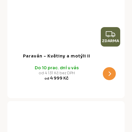
Z
ZDARMA
D
A
Paraván - Květiny a motýli II
R
Do 10 prac. dní u vás
M
od 4 131 Kč bez DPH
4 999 Kč
od
A