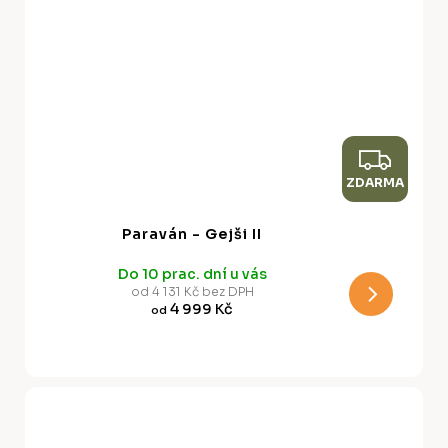
Z
ZDARMA
D
A
Paraván - Gejši II
R
Do 10 prac. dní u vás
M
od 4 131 Kč bez DPH
4 999 Kč
od
A