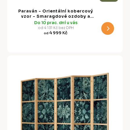
A
Paraván - Orientální kobercový
R
vzor - Smaragdové ozdoby a
třené vzory
Do 10 prac. dní u vás
M
od 4 131 Kč bez DPH
4 999 Kč
od
A