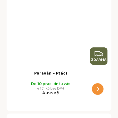
Z
ZDARMA
D
A
Paraván - Ptáci
R
Do 10 prac. dní u vás
M
4 131 Kč bez DPH
4 999 Kč
A