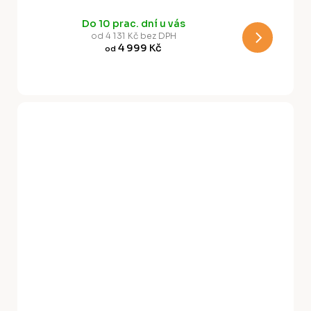
R
Do 10 prac. dní u vás
M
od 4 131 Kč bez DPH
4 999 Kč
od
A