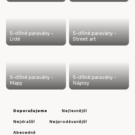
5-dílné paravány -
5-dílné paravány -
Lidé
Street art
5-dílné paravány -
5-dílné paravány -
Mapy
Nápisy
Ř
a
Doporučujeme
Nejlevnější
z
Nejdražší
Nejprodávanější
e
Abecedně