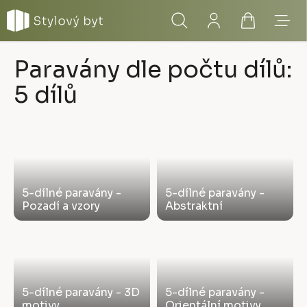
Přejít
Hledat
Přihlášení
Nákupní
Menu
na
obsah
košík
Paravány dle počtu dílů:
5 dílů
5-dílné paravány -
5-dílné paravány -
Pozadí a vzory
Abstraktní
5-dílné paravány - 3D
5-dílné paravány -
motivy
Orientální motivy