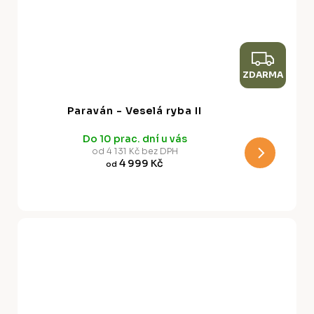
Z
ZDARMA
D
A
Paraván - Veselá ryba II
R
Do 10 prac. dní u vás
M
od 4 131 Kč bez DPH
4 999 Kč
od
A