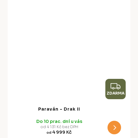
Z
ZDARMA
D
A
Paraván - Drak II
R
Do 10 prac. dní u vás
M
od 4 131 Kč bez DPH
4 999 Kč
od
A