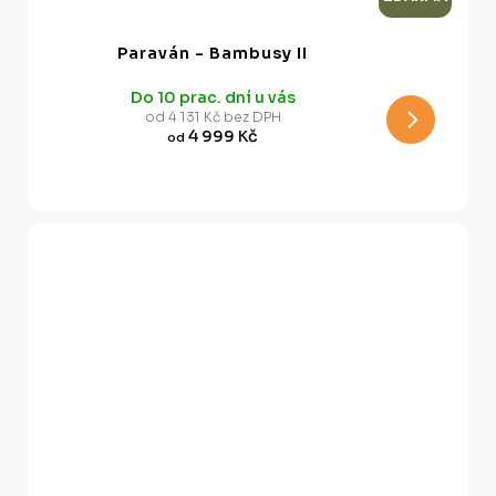
D
A
Paraván - Bambusy II
R
Do 10 prac. dní u vás
M
od 4 131 Kč bez DPH
4 999 Kč
od
A