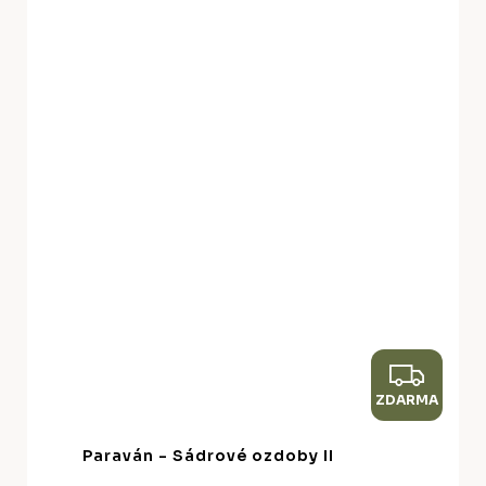
Z
ZDARMA
D
A
Paraván - Sádrové ozdoby II
R