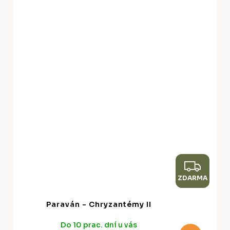
Z
ZDARMA
D
A
Paraván - Chryzantémy II
R
Do 10 prac. dní u vás