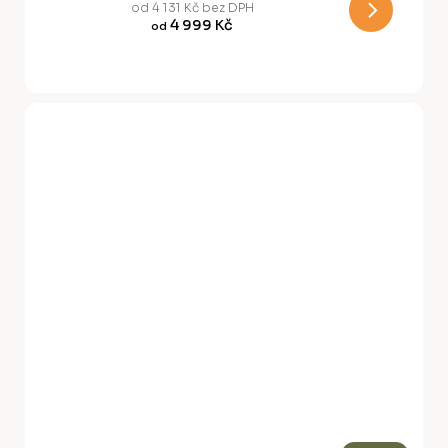
M
od 4 131 Kč bez DPH
4 999 Kč
od
A