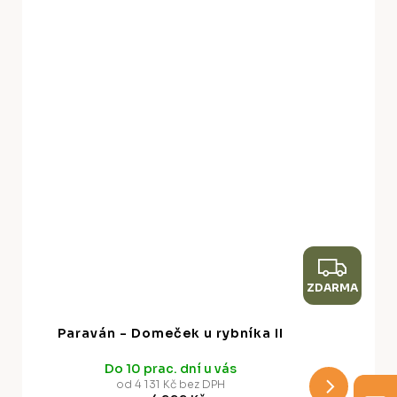
Z
ZDARMA
D
A
Paraván - Domeček u rybníka II
R
Do 10 prac. dní u vás
M
od 4 131 Kč bez DPH