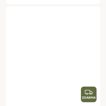
Z
ZDARMA
D