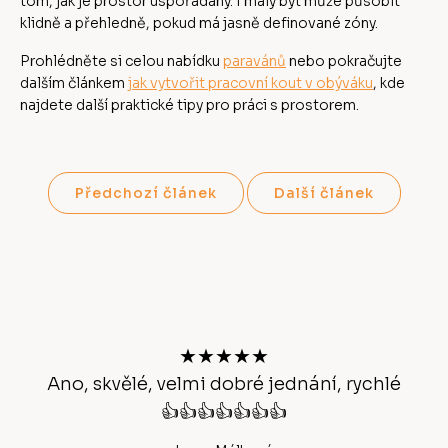
tom, jak je prostor uspořádaný. I malý byt může působit
klidně a přehledně, pokud má jasně definované zóny.
Prohlédněte si celou nabídku
paravánů
nebo pokračujte
dalším článkem
jak vytvořit pracovní kout v obýváku
, kde
najdete další praktické tipy pro práci s prostorem.
Předchozí článek
Další článek
Z
á
p
a
t
★★★★★
í
Ano, skvělé, velmi dobré jednání, rychlé
👍👍👍👍👍👍👍