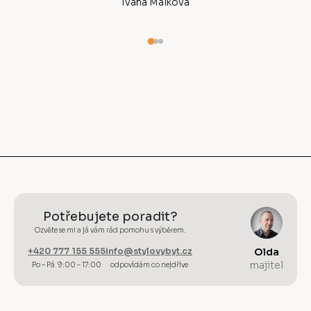
Ivana Málková
Potřebujete poradit?
Ozvěte se mi a já vám rád pomohu s výběrem.
+420 777 155 555
info@stylovybyt.cz
Olda
majitel
Po – Pá 9:00 – 17:00
odpovídám co nejdříve