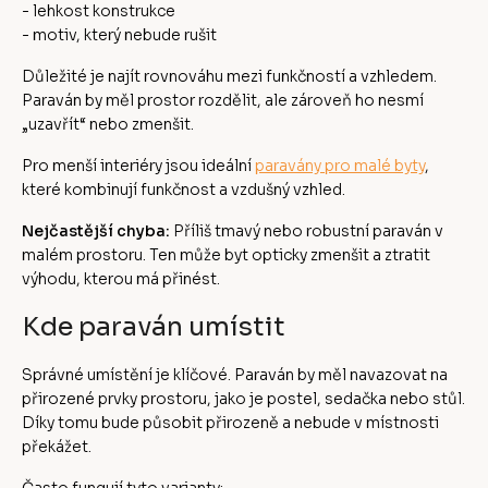
- lehkost konstrukce
- motiv, který nebude rušit
Důležité je najít rovnováhu mezi funkčností a vzhledem.
Paraván by měl prostor rozdělit, ale zároveň ho nesmí
„uzavřít“ nebo zmenšit.
Pro menší interiéry jsou ideální
paravány pro malé byty
,
které kombinují funkčnost a vzdušný vzhled.
Nejčastější chyba:
Příliš tmavý nebo robustní paraván v
malém prostoru. Ten může byt opticky zmenšit a ztratit
výhodu, kterou má přinést.
Kde paraván umístit
Správné umístění je klíčové. Paraván by měl navazovat na
přirozené prvky prostoru, jako je postel, sedačka nebo stůl.
Díky tomu bude působit přirozeně a nebude v místnosti
překážet.
Často fungují tyto varianty: