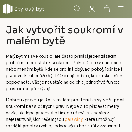
Přejít
Hledat
Přihlášení
Nákupní
Menu
na
obsah
košík
Jak vytvořit soukromí v
malém bytě
Malý byt má své kouzlo, ale často přináší jeden zásadní
problém – nedostatek soukromí. Pokud žijete v garsonce
nebo menším bytě, kde se prolíná obývací pokoj, ložnice i
pracovní kout, může být těžké najít místo, kde si skutečně
odpočinete. Vše je neustále na očích a jednotlivé funkce
prostoru se překrývají.
Dobrou zprávou je, že i v malém prostoru lze vytvořit pocit
soukromí bez složitých úprav. Nejde o to přidávat metry
navíc, ale lépe pracovat s tím, co už máte. Jedním z
nejefektivnějších řešení jsou
paravány
, které umožňují
rozdělit prostor rychle, jednoduše a bez ztráty vzdušnosti.