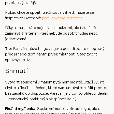
prvek je výraznější.
Pokud chcete spojit funkčnost a vzhled, můžete se
inspirovat i kategorií
paravány jako dekorace
.
Díky tomu získáte nejen více soukromí, ale i vizuálně
zajímavější interiér, který nebude působit nudně nebo
jednotvárně.
Tip:
Paraván může fungovat jako pozadí postele, optický
předěl nebo dominantní prvek místnosti. Stačí zvolit
správný motiv.
Shrnutí
Vytvořit soukromí v malém bytě není složité. Stačí využít
chytré a flexibilní řešení, které vám umožní rozdělit prostor
bez zásahů do dispozice. Paraván je v tomto ohledu ideální
– jednoduchý, praktický a přizpůsobitelný.
Finální myšlenka:
Soukromí není o velikosti bytu, ale o