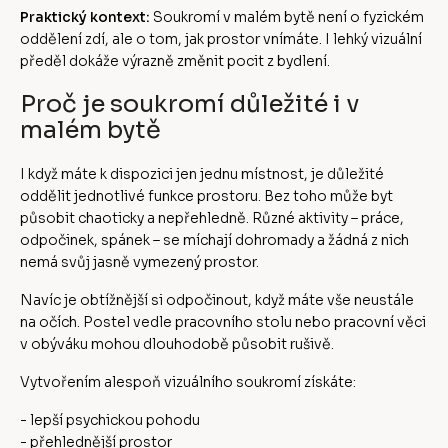
Praktický kontext:
Soukromí v malém bytě není o fyzickém
oddělení zdí, ale o tom, jak prostor vnímáte. I lehký vizuální
předěl dokáže výrazně změnit pocit z bydlení.
Proč je soukromí důležité i v
malém bytě
I když máte k dispozici jen jednu místnost, je důležité
oddělit jednotlivé funkce prostoru. Bez toho může byt
působit chaoticky a nepřehledně. Různé aktivity – práce,
odpočinek, spánek – se míchají dohromady a žádná z nich
nemá svůj jasně vymezený prostor.
Navíc je obtížnější si odpočinout, když máte vše neustále
na očích. Postel vedle pracovního stolu nebo pracovní věci
v obýváku mohou dlouhodobě působit rušivě.
Vytvořením alespoň vizuálního soukromí získáte:
- lepší psychickou pohodu
- přehlednější prostor