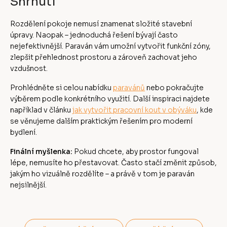
Shrnutí
Rozdělení pokoje nemusí znamenat složité stavební
úpravy. Naopak – jednoduchá řešení bývají často
nejefektivnější. Paraván vám umožní vytvořit funkční zóny,
zlepšit přehlednost prostoru a zároveň zachovat jeho
vzdušnost.
Prohlédněte si celou nabídku
paravánů
nebo pokračujte
výběrem podle konkrétního využití. Další inspiraci najdete
například v článku
jak vytvořit pracovní kout v obýváku
, kde
se věnujeme dalším praktickým řešením pro moderní
bydlení.
Finální myšlenka:
Pokud chcete, aby prostor fungoval
lépe, nemusíte ho přestavovat. Často stačí změnit způsob,
jakým ho vizuálně rozdělíte – a právě v tom je paraván
nejsilnější.