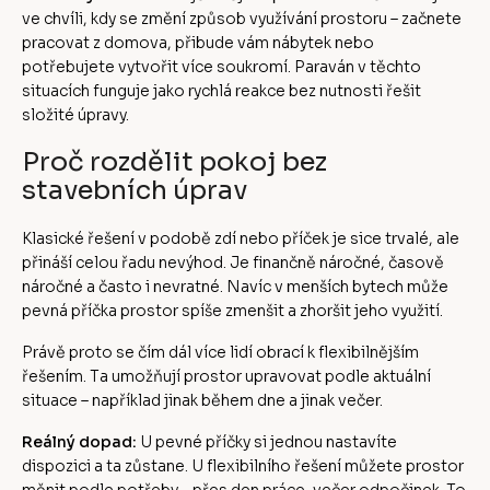
ve chvíli, kdy se změní způsob využívání prostoru – začnete
pracovat z domova, přibude vám nábytek nebo
potřebujete vytvořit více soukromí. Paraván v těchto
situacích funguje jako rychlá reakce bez nutnosti řešit
složité úpravy.
Proč rozdělit pokoj bez
stavebních úprav
Klasické řešení v podobě zdí nebo příček je sice trvalé, ale
přináší celou řadu nevýhod. Je finančně náročné, časově
náročné a často i nevratné. Navíc v menších bytech může
pevná příčka prostor spíše zmenšit a zhoršit jeho využití.
Právě proto se čím dál více lidí obrací k flexibilnějším
řešením. Ta umožňují prostor upravovat podle aktuální
situace – například jinak během dne a jinak večer.
Reálný dopad:
U pevné příčky si jednou nastavíte
dispozici a ta zůstane. U flexibilního řešení můžete prostor