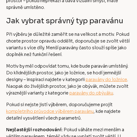
prostor – pokud nepřekáží a dává vizuální smysl, máte
správně umístěno.
Jak vybrat správný typ paravánu
Při výběru je důležité zaměřit se na velikost a motiv. Pokud
chcete prostor opravdu oddělit, doporučuje se zvolit větší
variantu s více díly. Menší paravány často slouží spíše jako
doplněk než funkční řešení.
Motiv by měl odpovídat tomu, kde bude paraván umístěný.
Do klidnějších prostor, jako je ložnice, se hodí jemnější
designy – inspiraci najdete v kategorii
paravány do ložnice
.
Naopak do živějších prostor, jako je obývák, můžete zvolit
výraznější varianty z kategorie
paravány do obýváku
.
Pokud si nejste jistí výběrem, doporučujeme projít
kompletního průvodce výběrem paravánu
, kde najdete
detailní vysvětlení všech parametrů.
Nejčastější rozhodování:
Pokud váháte mezi menším a
větším paravánem, téměř vždy se vyplatí zvolit větší. U