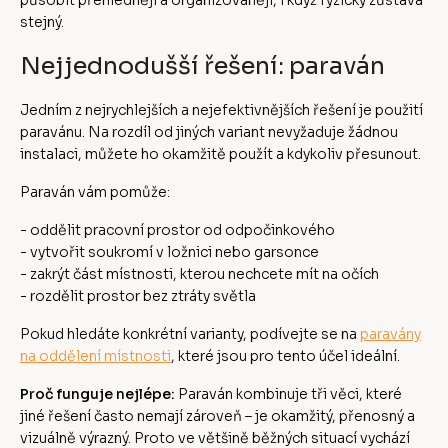
působit přehledněji a organizovaněji, i když fyzicky zůstává
stejný.
Nejjednodušší řešení: paraván
Jedním z nejrychlejších a nejefektivnějších řešení je použití
paravánu. Na rozdíl od jiných variant nevyžaduje žádnou
instalaci, můžete ho okamžitě použít a kdykoliv přesunout.
Paraván vám pomůže:
- oddělit pracovní prostor od odpočinkového
- vytvořit soukromí v ložnici nebo garsonce
- zakrýt část místnosti, kterou nechcete mít na očích
- rozdělit prostor bez ztráty světla
Pokud hledáte konkrétní varianty, podívejte se na
paravány
na oddělení místnosti
, které jsou pro tento účel ideální.
Proč funguje nejlépe:
Paraván kombinuje tři věci, které
jiné řešení často nemají zároveň – je okamžitý, přenosný a
vizuálně výrazný. Proto ve většině běžných situací vychází