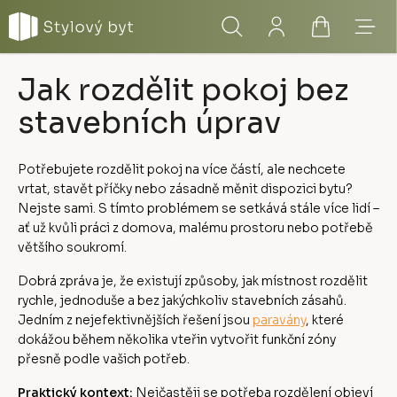
Přejít
Hledat
Přihlášení
Nákupní
Menu
na
obsah
košík
Jak rozdělit pokoj bez
stavebních úprav
Potřebujete rozdělit pokoj na více částí, ale nechcete
vrtat, stavět příčky nebo zásadně měnit dispozici bytu?
Nejste sami. S tímto problémem se setkává stále více lidí –
ať už kvůli práci z domova, malému prostoru nebo potřebě
většího soukromí.
Dobrá zpráva je, že existují způsoby, jak místnost rozdělit
rychle, jednoduše a bez jakýchkoliv stavebních zásahů.
Jedním z nejefektivnějších řešení jsou
paravány
, které
dokážou během několika vteřin vytvořit funkční zóny
přesně podle vašich potřeb.
Praktický kontext:
Nejčastěji se potřeba rozdělení objeví