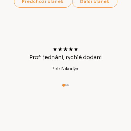
Předchozí článek
Další článek
Z
á
p
a
t
★★★★★
í
chlé
Profi jednání, rychlé dodání
Petr Nikodým