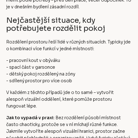
měnit podle potřeby – přes den práce, večer odpočinek. To
je v dnešním bydlení zásadní rozdíl.
Nejčastější situace, kdy
potřebujete rozdělit pokoj
Rozdělení prostoru řeší lidé v různých situacích. Typicky jde
o kombinaci více funkcí v jedné místnosti:
- pracovní kout v obýváku
- spací část v garsonce
- dětský pokoj rozdělený na zóny
- sdílený prostor pro více osob
V každém z těchto případů jde o to samé – vytvořit
alespoň vizuální oddělení, které pomůže prostoru
fungovat lépe.
Jak to vypadá v praxi:
Bez rozdělení působí místnost
často chaoticky, protože se v ní míchají různé funkce.
Jakmile vytvoříte alespoň vizuální hranici, prostor začne