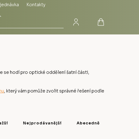
jednávka
Kontakty
Přihlášení
Nákupní
Hledat
košík
e se hodí pro optické oddělení šatní části,
nu
, který vám pomůže zvolit správné řešení podle
ažší
Nejprodávanější
Abecedně