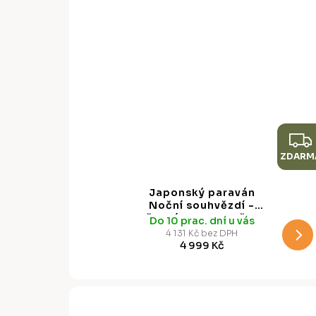
ZDARM
Japonský paraván
Noční souhvězdí -
hřejivá kresba hvězd,
Do 10 prac. dní u vás
225 x 172 cm
4 131 Kč bez DPH
4 999 Kč