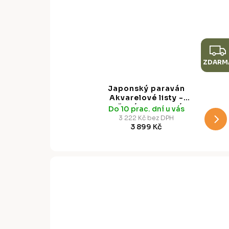
ZDARM
Japonský paraván
Akvarelové listy -
měkká botanická
Do 10 prac. dní u vás
kresba, 135 x 172 cm
3 222 Kč bez DPH
3 899 Kč