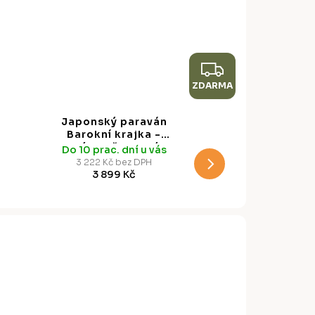
Z
ZDARMA
D
A
Japonský paraván
R
Barokní krajka -
krémově modré
Do 10 prac. dní u vás
M
ornamenty, 135 x 172
3 222 Kč bez DPH
cm
3 899 Kč
A