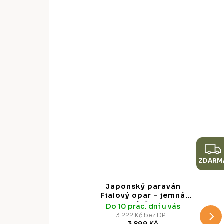
ZDARM
Japonský paraván
Fialový opar - jemná
mlha odstínů, 135 x 172
Do 10 prac. dní u vás
cm
3 222 Kč bez DPH
3 899 Kč