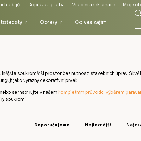
ích údajů
Doprava a platba
Vrácení a reklamace
Moje ob
totapety
Obrazy
Co vás zajímá
ulnější a soukromější prostor bez nutnosti stavebních úprav. Skvěl
ngují jako výrazný dekorativní prvek.
nebo se inspirujte v našem
kompletním průvodci výběrem paravá
íry soukromí.
Ř
a
Doporučujeme
Nejlevnější
Nejdr
z