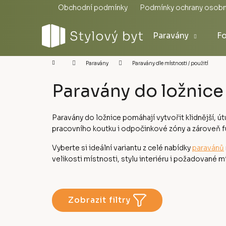
Přejít
Obchodní podmínky
Podmínky ochrany osobn
na
obsah
Paravány
Fo
Domů
Paravány dle místnosti / použití
Paravány
Paravány do ložnice
Paravány do ložnice pomáhají vytvořit klidnější, út
pracovního koutku i odpočinkové zóny a zároveň fu
Vyberte si ideální variantu z celé nabídky
paravánů
velikosti místnosti, stylu interiéru i požadované m
Zobrazit filtry