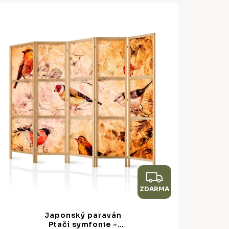
Z
ZDARMA
D
A
Japonský paraván
R
Ptačí symfonie -