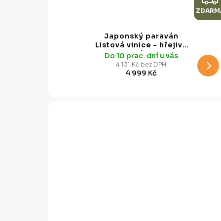
ZDARM
Japonský paraván
Listová vinice - hřejivá
kresba listů, 225 x 172
Do 10 prac. dní u vás
cm
4 131 Kč bez DPH
4 999 Kč