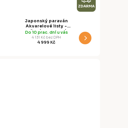
ZDARMA
D
A
Japonský paraván
R
Akvarelové listy -
měkká botanická
Do 10 prac. dní u vás
M
kresba, 225 x 172 cm
4 131 Kč bez DPH
4 999 Kč
A