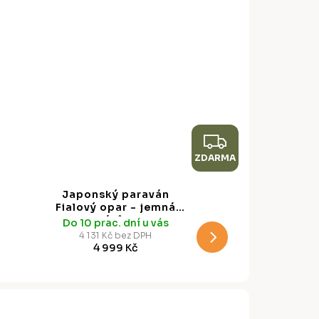
Z
ZDARMA
D
A
Japonský paraván
R
Fialový opar - jemná
mlha odstínů, 225 x 172
Do 10 prac. dní u vás
M
cm
4 131 Kč bez DPH
4 999 Kč
A