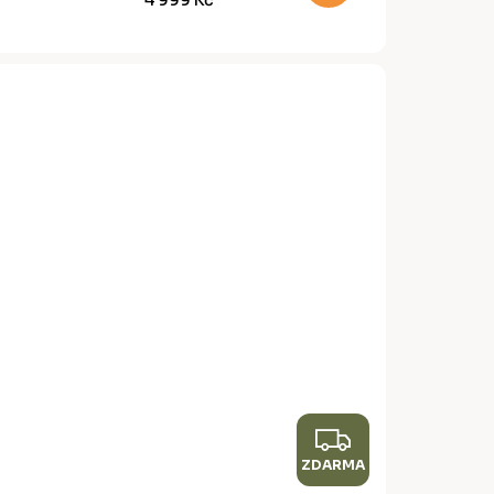
A
Z
ZDARMA
D