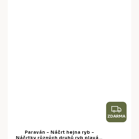
Z
ZDARMA
D
A
Paraván - Náčrt hejna ryb -
R
Náčrtky různých druhů ryb plavání