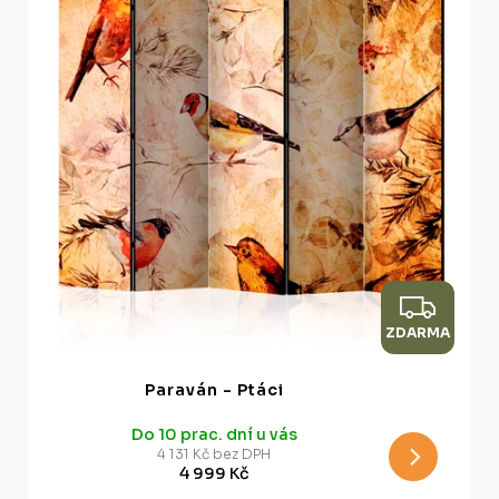
u
s
k
p
t
r
ů
o
d
u
k
t
ů
Z
ZDARMA
D
A
Paraván - Ptáci
R
Do 10 prac. dní u vás
M
4 131 Kč bez DPH
4 999 Kč
A