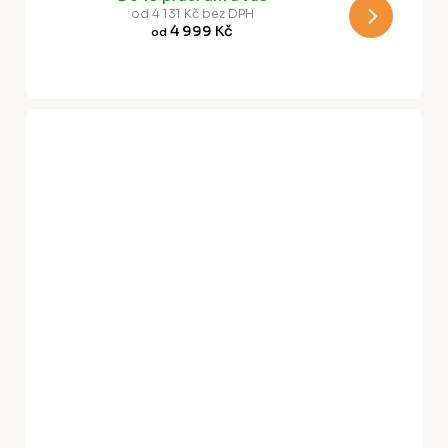
M
hlubinách
od 4 131 Kč bez DPH
4 999 Kč
od
A