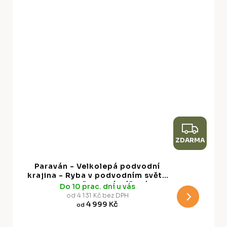
Z
ZDARMA
D
A
Paraván - Velkolepá podvodní
R
krajina - Ryba v podvodním světě
v tyrkysově modré béžové a
Do 10 prac. dní u vás
M
jemné oranžové barvě
od 4 131 Kč bez DPH
4 999 Kč
od
A