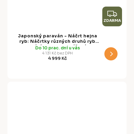
Z
ZDARMA
D
A
Japonský paraván - Náčrt hejna
R
ryb: Náčrtky různých druhů ryb
plavání v hejnu na béžovém
Do 10 prac. dní u vás
M
pozadí ve stylu Vintage
4 131 Kč bez DPH
4 999 Kč
A