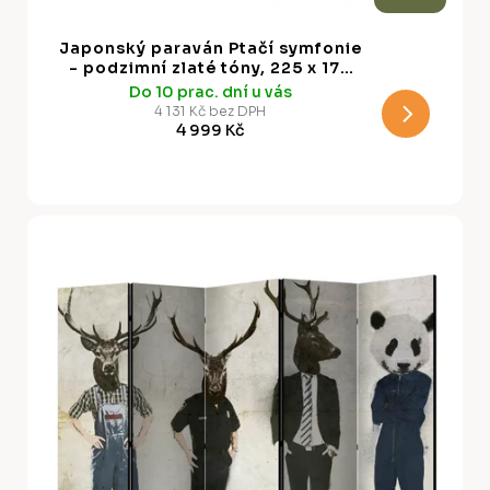
D
A
Japonský paraván Ptačí symfonie
R
- podzimní zlaté tóny, 225 x 172
cm
Do 10 prac. dní u vás
M
4 131 Kč bez DPH
4 999 Kč
A