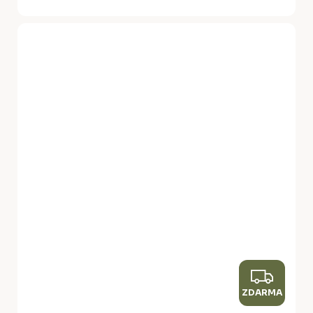
Z
ZDARMA
D