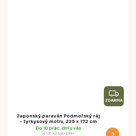
Z
ZDARMA
D
A
Japonský paraván Podmořský ráj
R
- tyrkysový motiv, 225 x 172 cm
Do 10 prac. dní u vás
M
4 131 Kč bez DPH