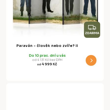
Z
ZDARMA
D
A
Paraván - člověk nebo zvíře? II
R
Do 10 prac. dní u vás
M
od 4 131 Kč bez DPH
4 999 Kč
od
A