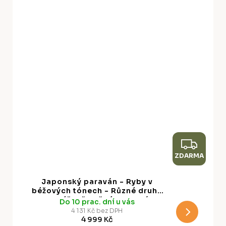
Z
ZDARMA
D
A
Japonský paraván - Ryby v
R
béžových tónech - Různé druhy
ryb v béžově hnědých barvách
Do 10 prac. dní u vás
M
prezentované ve stylu Vintage na
4 131 Kč bez DPH
světlém pozadí
4 999 Kč
A