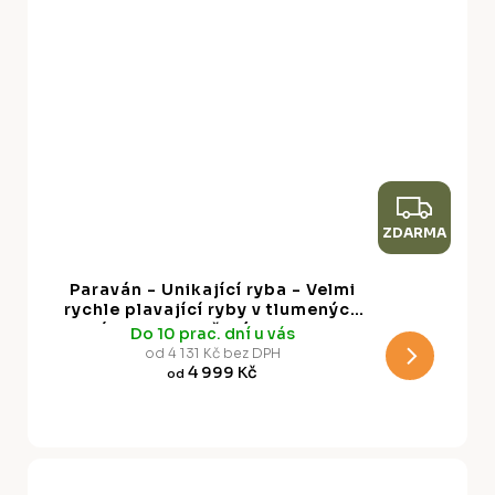
Z
ZDARMA
D
A
Paraván - Unikající ryba - Velmi
R
rychle plavající ryby v tlumených
barvách mezi mořskými hlubinami
Do 10 prac. dní u vás
M
od 4 131 Kč bez DPH
4 999 Kč
od
A