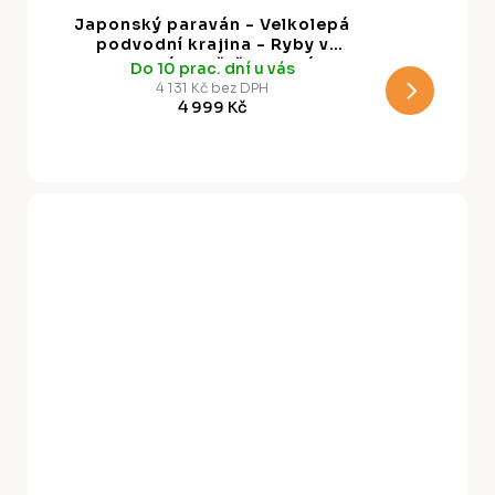
A
Japonský paraván - Velkolepá
R
podvodní krajina - Ryby v
podvodním světě v barvách
Do 10 prac. dní u vás
M
tyrkysově modré béžové a jemné
4 131 Kč bez DPH
oranžové
4 999 Kč
A