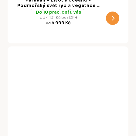
R
Podmořský svět ryb a vegetace v
béžových a námořnických
Do 10 prac. dní u vás
M
barvách v retro stylu
od 4 131 Kč bez DPH
4 999 Kč
od
A