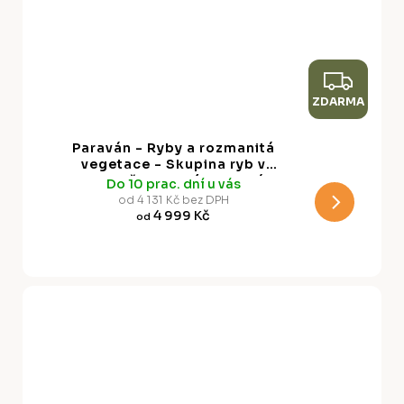
Z
ZDARMA
D
A
Paraván - Ryby a rozmanitá
R
vegetace - Skupina ryb v
pastelově tlumených barvách
Do 10 prac. dní u vás
M
mezi oceánskou vegetací
od 4 131 Kč bez DPH
4 999 Kč
od
A