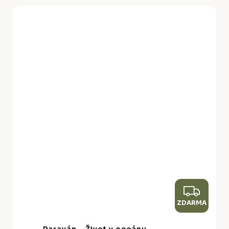
Z
ZDARMA
D
A
Paraván - Život v oceánu -