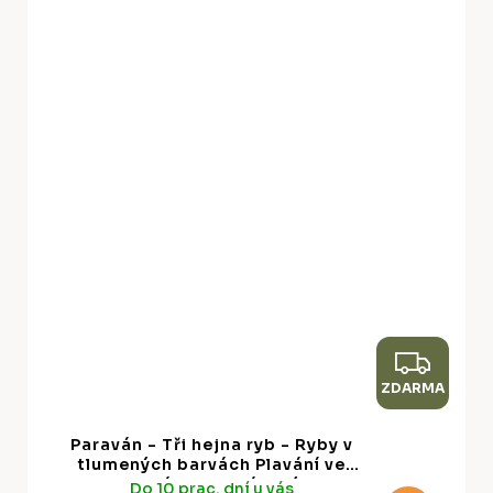
Z
ZDARMA
D
A
Paraván - Tři hejna ryb - Ryby v
R
tlumených barvách Plavání ve
skupinách v oceánských
Do 10 prac. dní u vás