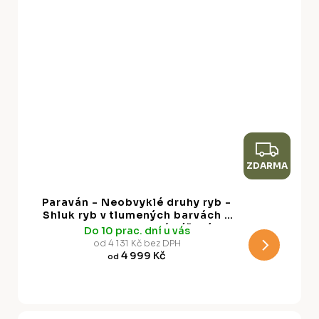
Z
ZDARMA
D
A
Paraván - Neobvyklé druhy ryb -
R
Shluk ryb v tlumených barvách v
retro stylu na pozadí béžových
Do 10 prac. dní u vás
M
pruhů
od 4 131 Kč bez DPH
4 999 Kč
od
A