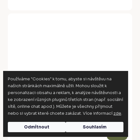
Používáme "Cookies" k tomu, abyste si návštěvu na
našich stránkách maximálně užili. Mohou sloužit k
personalizaci obsahu a reklam, k analýze návštěvnosti a
ke zobrazení různých pluginů třetích stran (např. sociální
sítě, online chat apod.). Můžete je všechny přijmout
nebo si vybrat které chcete zakázat. Více informací
zde
.
Z
Odmítnout
Souhlasím
ZDARMA
D