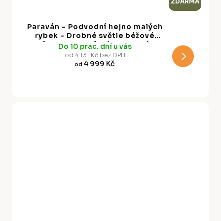
ZDARMA
D
A
Paraván - Podvodní hejno malých
R
rybek - Drobné světle béžové
rybičky proti mořským hlubinám v
Do 10 prac. dní u vás
M
šedých odstínech
od 4 131 Kč bez DPH
4 999 Kč
od
A