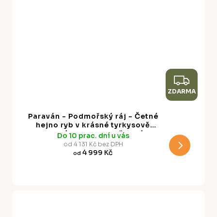
Z
ZDARMA
D
A
Paraván - Podmořský ráj - Četné
R
hejno ryb v krásné tyrkysově
modré hloubce osvětlené
Do 10 prac. dní u vás
M
slunečním světlem
od 4 131 Kč bez DPH
4 999 Kč
od
A