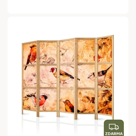
Z
ZDARMA