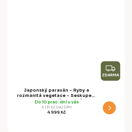
Z
ZDARMA
D
A
Japonský paraván - Ryby a
R
rozmanitá vegetace - Seskupení
ryb v pastelově tlumených
Do 10 prac. dní u vás
M
barvách mezi oceánskou vegetací
4 131 Kč bez DPH
4 999 Kč
A