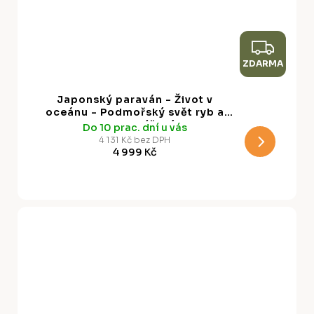
Z
ZDARMA
D
A
Japonský paraván - Život v
R
oceánu - Podmořský svět ryb a
vegetace v béžových a
Do 10 prac. dní u vás
M
námořnických barvách v retro
4 131 Kč bez DPH
stylu
4 999 Kč
A