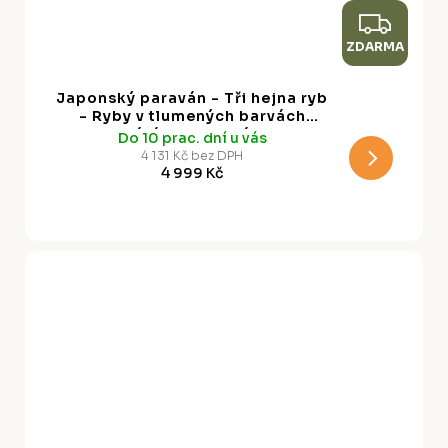
Z
ZDARMA
D
A
Japonský paraván - Tři hejna ryb
R
- Ryby v tlumených barvách
Plavání ve skupinách v
Do 10 prac. dní u vás
M
oceánských hlubinách
4 131 Kč bez DPH
4 999 Kč
A