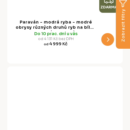
Z
ZDARMA
D
Zobrazit filtry
A
Paraván - modrá ryba - modré
R
obrysy různých druhů ryb na bílo-
modrém pozadí
Do 10 prac. dní u vás
M
od 4 131 Kč bez DPH
4 999 Kč
od
A