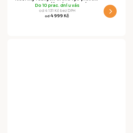
v hejnu na béžovém pozadí ve
Do 10 prac. dní u vás
M
stylu Vintage
od 4 131 Kč bez DPH
4 999 Kč
od
A