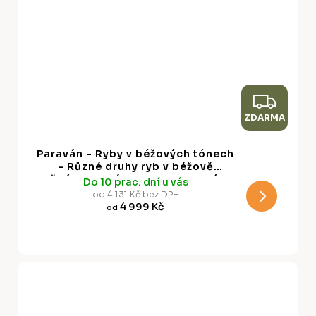
Z
ZDARMA
D
A
Paraván - Ryby v béžových tónech
R
- Různé druhy ryb v béžově
hnědých barvách prezentované ve
Do 10 prac. dní u vás
M
stylu Vintage na světlém pozadí
od 4 131 Kč bez DPH
4 999 Kč
od
A