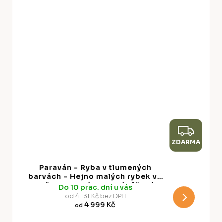
Z
ZDARMA
D
A
Paraván - Ryba v tlumených
R
barvách - Hejno malých rybek ve
světle fialové a jemné růžové
Do 10 prac. dní u vás
M
proti šedým vlnám
od 4 131 Kč bez DPH
4 999 Kč
od
A