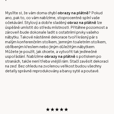
Myslíte si, že vám doma chybí
obrazy na plátně
? Pokud
ano, pak to, co vám nabízíme, stoprocentně splní vaše
očekávání. Stylový a dobře sladěný
obraz na plátně
lze
úspěšně umístit do středu místnosti. Přitáhne pozornost a
zároveň bude dokonale ladit s ostatními prvky vašeho
nábytku. Takové nástěnné dekorace tvoří krásný pár s
malým konferenčním stolkem, jemným toaletním stolkem,
oblíbeným křeslem nebo jiným důležitým nábytkem.
Můžete je použít, jak chcete, a vytvořit tak jedinečné
uspořádání. Nabízíme
obrazy na plátně
s potiskem po
stranách, takže není třeba vnější rám. Stačí zavěsit dekoraci
na zeď. Bez ohledu na zvolenou velikost budou všechny
detaily správně reprodukovány a barvy syté a poutavé.
Z
á
p
a
t
★★★★★