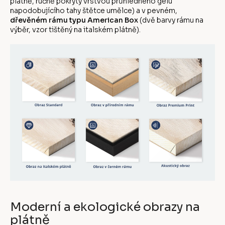
plátně, ručně pokrytý vrstvou průhledného gelu
napodobujícího tahy štětce umělce) a v pevném,
dřevěném rámu typu American Box
(dvě barvy rámu na
výběr, vzor tištěný na italském plátně).
Moderní a ekologické obrazy na
plátně