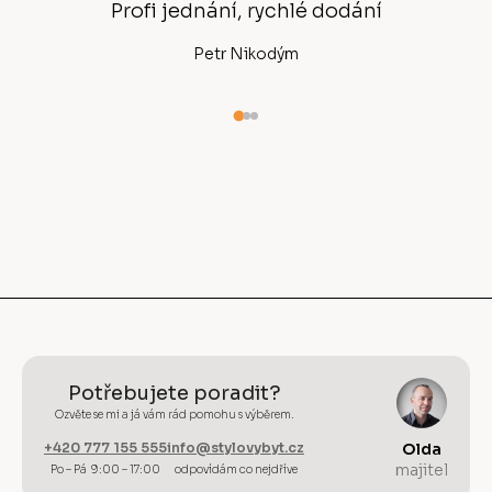
í
chlé
Profi jednání, rychlé dodání
Petr Nikodým
Potřebujete poradit?
Ozvěte se mi a já vám rád pomohu s výběrem.
+420 777 155 555
info@stylovybyt.cz
Olda
majitel
Po – Pá 9:00 – 17:00
odpovídám co nejdříve