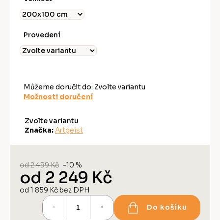
Provedení
Můžeme doručit do:
Zvolte variantu
Možnosti doručení
Zvolte variantu
Značka:
Artgeist
od 2 499 Kč
–10 %
od
2 249 Kč
od
1 859 Kč
bez DPH
Měrná
Do košíku
cena: