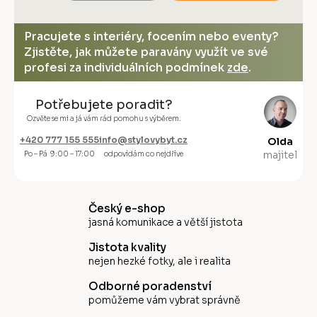
Pracujete s interiéry, focením nebo eventy?
Zjistěte, jak můžete paravány využít ve své
profesi za individuálních podmínek
zde
.
Potřebujete poradit?
Ozvěte se mi a já vám rád pomohu s výběrem.
+420 777 155 555
info@stylovybyt.cz
Olda
majitel
Po – Pá 9:00 – 17:00
odpovídám co nejdříve
Český e-shop
jasná komunikace a větší jistota
Jistota kvality
nejen hezké fotky, ale i realita
Odborné poradenství
pomůžeme vám vybrat správně