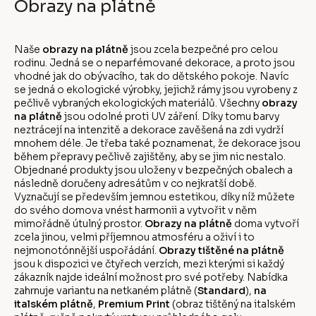
Obrazy na plátně
Naše
obrazy na plátně
jsou zcela bezpečné pro celou
rodinu. Jedná se o neparfémované dekorace, a proto jsou
vhodné jak do obývacího, tak do dětského pokoje. Navíc
se jedná o ekologické výrobky, jejichž rámy jsou vyrobeny z
pečlivě vybraných ekologických materiálů. Všechny
obrazy
na plátně
jsou odolné proti UV záření. Díky tomu barvy
neztrácejí na intenzitě a dekorace zavěšená na zdi vydrží
mnohem déle. Je třeba také poznamenat, že dekorace jsou
během přepravy pečlivě zajištěny, aby se jim nic nestalo.
Objednané produkty jsou uloženy v bezpečných obalech a
následně doručeny adresátům v co nejkratší době.
Vyznačují se především jemnou estetikou, díky níž můžete
do svého domova vnést harmonii a vytvořit v něm
mimořádně útulný prostor.
Obrazy na plátně
doma vytvoří
zcela jinou, velmi příjemnou atmosféru a oživí i to
nejmonotónnější uspořádání.
Obrazy tištěné na plátně
jsou k dispozici ve čtyřech verzích, mezi kterými si každý
zákazník najde ideální možnost pro své potřeby. Nabídka
zahrnuje variantu na netkaném plátně (
Standard
),
na
italském plátně
,
Premium Print
(obraz tištěný na italském