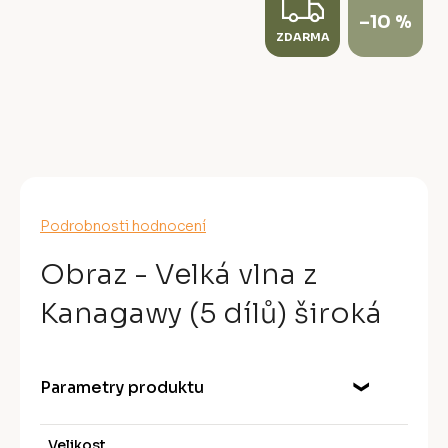
Z
–10 %
ZDARMA
D
A
R
M
A
Průměrné
Podrobnosti hodnocení
hodnocení
produktu
Obraz - Velká vlna z
je
0,0
Kanagawy (5 dílů) široká
z
5
hvězdiček.
Parametry produktu
Velikost