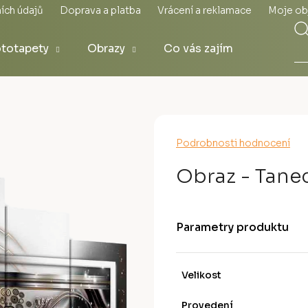
ích údajů
Doprava a platba
Vrácení a reklamace
Moje ob
totapety
Obrazy
Co vás zajímá
Průměrné
Podrobnosti hodnocení
hodnocení
produktu
Obraz - Tane
je
0,0
z
5
Parametry produktu
hvězdiček.
Velikost
Provedení