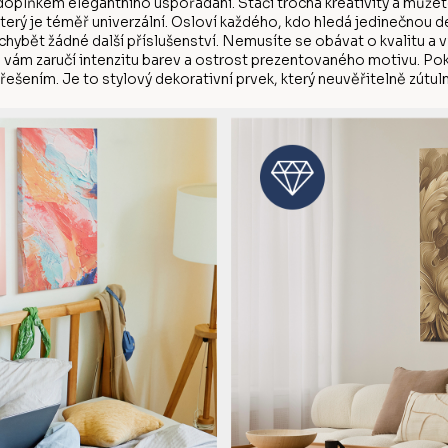
doplňkem elegantního uspořádání. Stačí trocha kreativity a můžete
který je téměř univerzální. Osloví každého, kdo hledá jedinečnou 
chybět žádné další příslušenství. Nemusíte se obávat o kvalitu a 
ku vám zaručí intenzitu barev a ostrost prezentovaného motivu. Po
řešením. Je to stylový dekorativní prvek, který neuvěřitelně zútulní