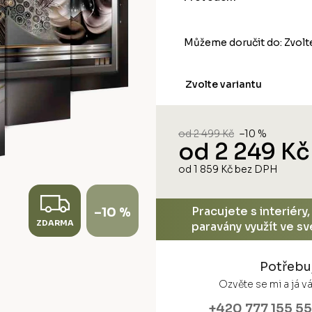
Můžeme doručit do:
Zvolt
Zvolte variantu
od 2 499 Kč
–10 %
od
2 249 Kč
od
1 859 Kč
bez DPH
Měrná
cena:
Z
Pracujete s interiéry
–10 %
ZDARMA
D
paravány využít ve s
A
Potřebu
R
Ozvěte se mi a já 
+420 777 155 5