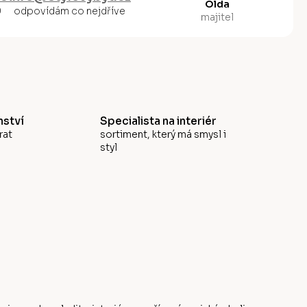
Olda
0
odpovídám co nejdříve
majitel
ství
Specialista na interiér
rat
sortiment, který má smysl i
styl