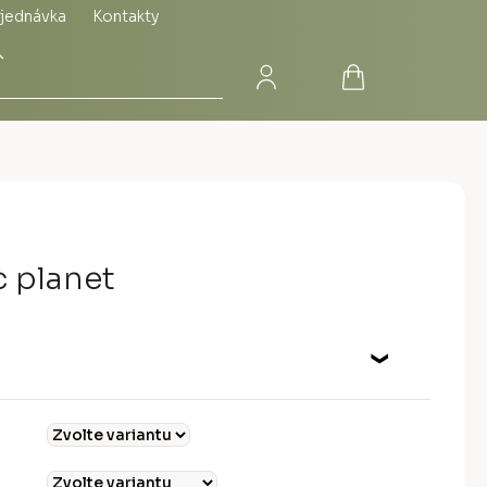
jednávka
Kontakty
Přihlášení
Nákupní
Hledat
košík
c planet