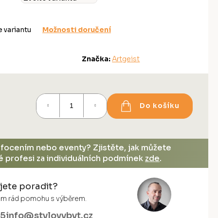
e variantu
Možnosti doručení
Značka:
Artgeist
Do košíku
, focením nebo eventy? Zjistěte, jak můžete
vé profesi za individuálních podmínek
zde
.
jete poradit?
vám rád pomohu s výběrem.
55
info@stylovybyt.cz