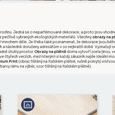
 rodinu. Jedná se o neparfémované dekorace, a proto jsou vhodné
 z pečlivě vybraných ekologických materiálů. Všechny
obrazy na p
rží mnohem déle. Je třeba také poznamenat, že dekorace jsou během
 a následně doručeny adresátům v co nejkratší době. Vyznačují s
dně útulný prostor.
Obrazy na plátně
doma vytvoří zcela jinou, v
 ve čtyřech verzích, mezi kterými si každý zákazník najde ideální m
ium Print
(obraz tištěný na italském plátně, ručně pokrytý vrstv
barvy rámu na výběr, vzor tištěný na italském plátně).