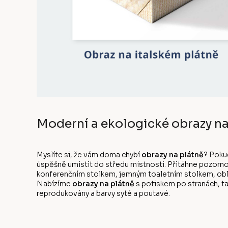
Moderní a ekologické obrazy na
Myslíte si, že vám doma chybí
obrazy na plátně
? Poku
úspěšně umístit do středu místnosti. Přitáhne pozorno
konferenčním stolkem, jemným toaletním stolkem, oblíb
Nabízíme
obrazy na plátně
s potiskem po stranách, ta
reprodukovány a barvy syté a poutavé.
Z
á