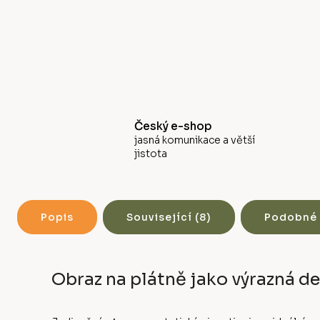
Český e-shop
jasná komunikace a větší
jistota
Popis
Související (8)
Podobné 
Obraz na plátně jako výrazná d