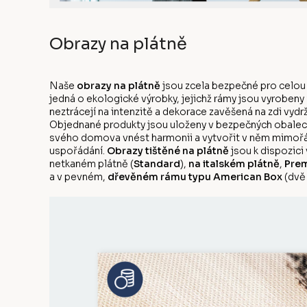
Obrazy na plátně
Naše
obrazy na plátně
jsou zcela bezpečné pro celou
jedná o ekologické výrobky, jejichž rámy jsou vyrobeny
neztrácejí na intenzitě a dekorace zavěšená na zdi vyd
Objednané produkty jsou uloženy v bezpečných obalech
svého domova vnést harmonii a vytvořit v něm mimořá
uspořádání.
Obrazy tištěné na plátně
jsou k dispozici
netkaném plátně (
Standard
),
na italském plátně
,
Prem
a v pevném,
dřevěném rámu typu American Box
(dvě 