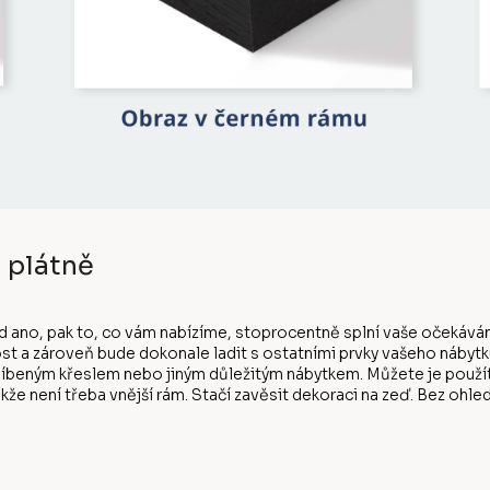
 plátně
d ano, pak to, co vám nabízíme, stoprocentně splní vaše očekáván
st a zároveň bude dokonale ladit s ostatními prvky vašeho nábytk
eným křeslem nebo jiným důležitým nábytkem. Můžete je použít, j
kže není třeba vnější rám. Stačí zavěsit dekoraci na zeď. Bez ohl