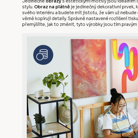
Jedinečné
obrazy
s estetickými motivy jsou ideálním 
stylu.
Obraz na plátně
je jedinečný dekorativní prvek, 
svého interiéru a budete mít jistotu, že vám už nebude 
věrně kopírují detaily. Správně nastavené rozlišení tis
přemýšlíte, jak to změnit, tyto výrobky jsou tím pravým 