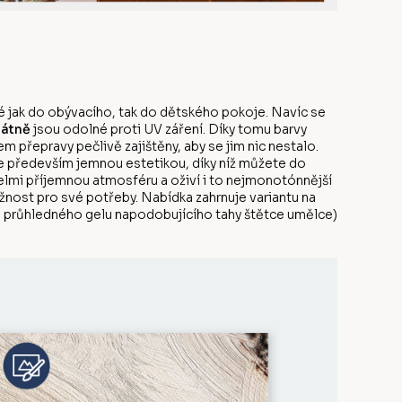
 jak do obývacího, tak do dětského pokoje. Navíc se
látně
jsou odolné proti UV záření. Díky tomu barvy
 přepravy pečlivě zajištěny, aby se jim nic nestalo.
e především jemnou estetikou, díky níž můžete do
elmi příjemnou atmosféru a oživí i to nejmonotónnější
ožnost pro své potřeby. Nabídka zahrnuje variantu na
ou průhledného gelu napodobujícího tahy štětce umělce)