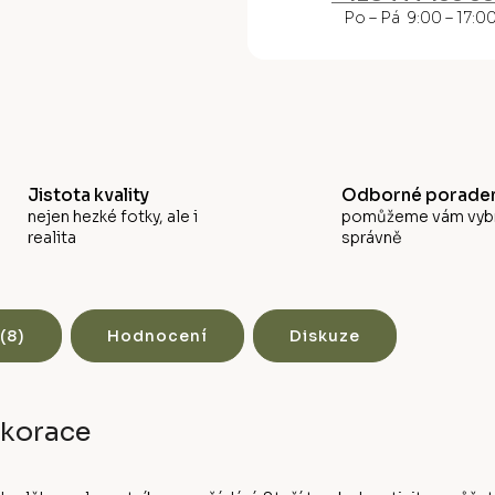
M
Po – Pá 9:00 – 17:0
A
Jistota kvality
Odborné poraden
nejen hezké fotky, ale i
pomůžeme vám vyb
realita
správně
(8)
Hodnocení
Diskuze
ekorace