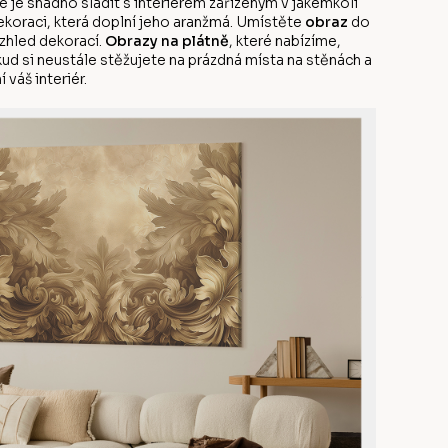
 je snadno sladit s interiérem zařízeným v jakémkoli
dekoraci, která doplní jeho aranžmá. Umístěte
obraz
do
vzhled dekorací.
Obrazy na plátně
, které nabízíme,
kud si neustále stěžujete na prázdná místa na stěnách a
 váš interiér.