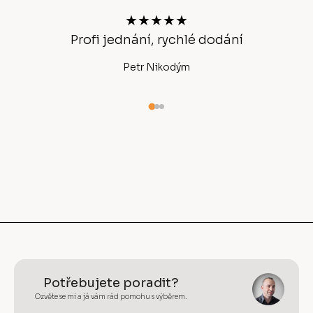
t
★★★★★
í
Profi jednání, rychlé dodání
Ano
Petr Nikodým
Potřebujete poradit?
Ozvěte se mi a já vám rád pomohu s výběrem.