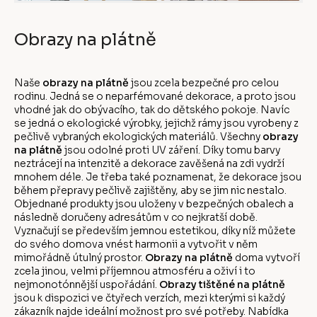
Obrazy na plátně
Naše
obrazy na plátně
jsou zcela bezpečné pro celou
rodinu. Jedná se o neparfémované dekorace, a proto jsou
vhodné jak do obývacího, tak do dětského pokoje. Navíc
se jedná o ekologické výrobky, jejichž rámy jsou vyrobeny z
pečlivě vybraných ekologických materiálů. Všechny
obrazy
na plátně
jsou odolné proti UV záření. Díky tomu barvy
neztrácejí na intenzitě a dekorace zavěšená na zdi vydrží
mnohem déle. Je třeba také poznamenat, že dekorace jsou
během přepravy pečlivě zajištěny, aby se jim nic nestalo.
Objednané produkty jsou uloženy v bezpečných obalech a
následně doručeny adresátům v co nejkratší době.
Vyznačují se především jemnou estetikou, díky níž můžete
do svého domova vnést harmonii a vytvořit v něm
mimořádně útulný prostor.
Obrazy na plátně
doma vytvoří
zcela jinou, velmi příjemnou atmosféru a oživí i to
nejmonotónnější uspořádání.
Obrazy tištěné na plátně
jsou k dispozici ve čtyřech verzích, mezi kterými si každý
zákazník najde ideální možnost pro své potřeby. Nabídka