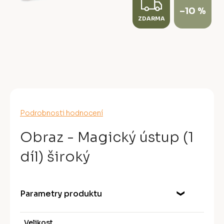
Z
–10 %
ZDARMA
D
A
R
M
A
Průměrné
Podrobnosti hodnocení
hodnocení
produktu
Obraz - Magický ústup (1
je
0,0
díl) široký
z
5
hvězdiček.
Parametry produktu
Velikost