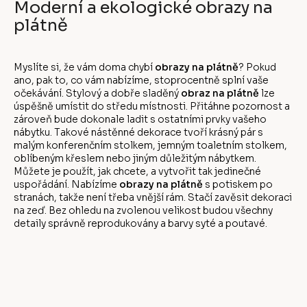
Moderní a ekologické obrazy na
plátně
Myslíte si, že vám doma chybí
obrazy na plátně
? Pokud
ano, pak to, co vám nabízíme, stoprocentně splní vaše
očekávání. Stylový a dobře sladěný
obraz na plátně
lze
úspěšně umístit do středu místnosti. Přitáhne pozornost a
zároveň bude dokonale ladit s ostatními prvky vašeho
nábytku. Takové nástěnné dekorace tvoří krásný pár s
malým konferenčním stolkem, jemným toaletním stolkem,
oblíbeným křeslem nebo jiným důležitým nábytkem.
Můžete je použít, jak chcete, a vytvořit tak jedinečné
uspořádání. Nabízíme
obrazy na plátně
s potiskem po
stranách, takže není třeba vnější rám. Stačí zavěsit dekoraci
na zeď. Bez ohledu na zvolenou velikost budou všechny
detaily správně reprodukovány a barvy syté a poutavé.
Z
á
p
a