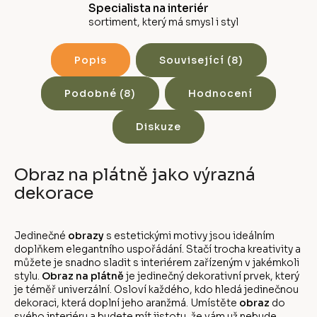
Specialista na interiér
sortiment, který má smysl i styl
Popis
Související (8)
Podobné (8)
Hodnocení
Diskuze
Obraz na plátně jako výrazná
dekorace
Jedinečné
obrazy
s estetickými motivy jsou ideálním
doplňkem elegantního uspořádání. Stačí trocha kreativity a
můžete je snadno sladit s interiérem zařízeným v jakémkoli
stylu.
Obraz na plátně
je jedinečný dekorativní prvek, který
je téměř univerzální. Osloví každého, kdo hledá jedinečnou
dekoraci, která doplní jeho aranžmá. Umístěte
obraz
do
svého interiéru a budete mít jistotu, že vám už nebude