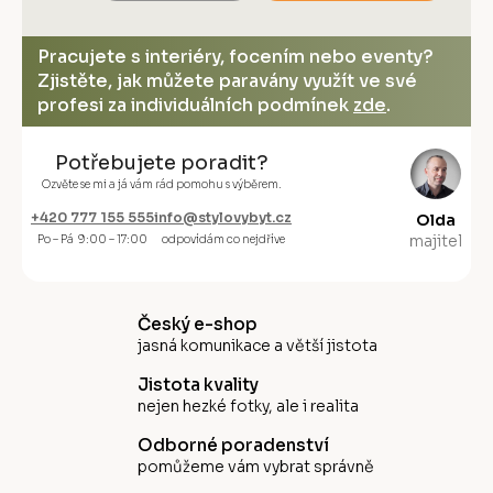
Pracujete s interiéry, focením nebo eventy?
Zjistěte, jak můžete paravány využít ve své
profesi za individuálních podmínek
zde
.
Potřebujete poradit?
Ozvěte se mi a já vám rád pomohu s výběrem.
+420 777 155 555
info@stylovybyt.cz
Olda
majitel
Po – Pá 9:00 – 17:00
odpovídám co nejdříve
Český e-shop
jasná komunikace a větší jistota
Jistota kvality
nejen hezké fotky, ale i realita
Odborné poradenství
pomůžeme vám vybrat správně