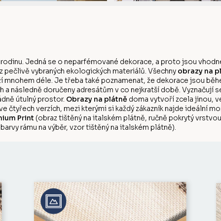
 rodinu. Jedná se o neparfémované dekorace, a proto jsou vhodné
 z pečlivě vybraných ekologických materiálů. Všechny
obrazy na p
rží mnohem déle. Je třeba také poznamenat, že dekorace jsou během
 a následně doručeny adresátům v co nejkratší době. Vyznačují s
dně útulný prostor.
Obrazy na plátně
doma vytvoří zcela jinou, v
 ve čtyřech verzích, mezi kterými si každý zákazník najde ideální m
ium Print
(obraz tištěný na italském plátně, ručně pokrytý vrstv
barvy rámu na výběr, vzor tištěný na italském plátně).