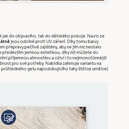
 jak do obývacího, tak do dětského pokoje. Navíc se
látně
jsou odolné proti UV záření. Díky tomu barvy
 přepravy pečlivě zajištěny, aby se jim nic nestalo.
e především jemnou estetikou, díky níž můžete do
elmi příjemnou atmosféru a oživí i to nejmonotónnější
ožnost pro své potřeby. Nabídka zahrnuje variantu na
ou průhledného gelu napodobujícího tahy štětce umělce)