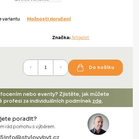
e variantu
Možnosti doručení
Značka:
Artgeist
Do košíku
, focením nebo eventy? Zjistěte, jak můžete
vé profesi za individuálních podmínek
zde
.
jete poradit?
vám rád pomohu s výběrem.
55
info@stylovybyt.cz