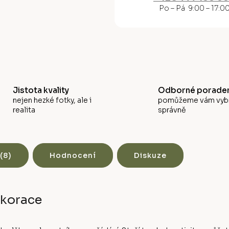
M
Po – Pá 9:00 – 17:0
A
Jistota kvality
Odborné poraden
nejen hezké fotky, ale i
pomůžeme vám vyb
realita
správně
(8)
Hodnocení
Diskuze
ekorace