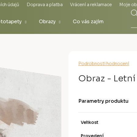
ích údajů
Doprava a platba
Vrácení a reklamace
Moje ob
totapety
Obrazy
Co vás zajímá
Průměrné
Podrobnosti hodnocení
hodnocení
produktu
Obraz - Letní
je
0,0
z
5
Parametry produktu
hvězdiček.
Velikost
Provedení