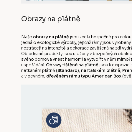
Obrazy na plátně
Naše
obrazy na plátně
jsou zcela bezpečné pro celou
jedná o ekologické výrobky, jejichž rámy jsou vyrobeny
neztrácejí na intenzitě a dekorace zavěšená na zdi vyd
Objednané produkty jsou uloženy v bezpečných obalech
svého domova vnést harmonii a vytvořit v něm mimořá
uspořádání.
Obrazy tištěné na plátně
jsou k dispozici
netkaném plátně (
Standard
),
na italském plátně
,
Prem
a v pevném,
dřevěném rámu typu American Box
(dvě 