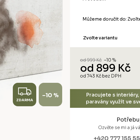
Můžeme doručit do:
Zvolt
Zvolte variantu
od 999 Kč
–10 %
od
899 Kč
od
743 Kč
bez DPH
Měrná
cena:
Z
Pracujete s interiéry
–10 %
ZDARMA
D
paravány využít ve s
A
Potřebu
R
Ozvěte se mi a já 
+420 777 155 5