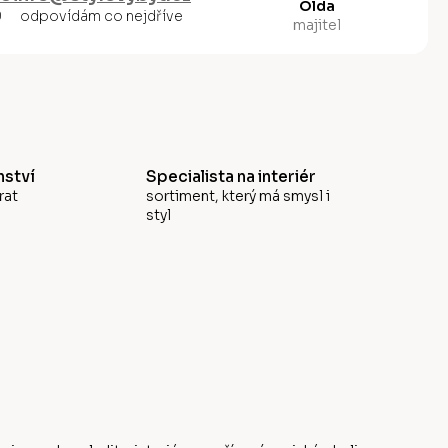
Olda
0
odpovídám co nejdříve
majitel
ství
Specialista na interiér
rat
sortiment, který má smysl i
styl