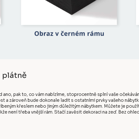
 plátně
d ano, pak to, co vám nabízíme, stoprocentně splní vaše očekáván
st a zároveň bude dokonale ladit s ostatními prvky vašeho nábytk
eným křeslem nebo jiným důležitým nábytkem. Můžete je použít, j
kže není třeba vnější rám. Stačí zavěsit dekoraci na zeď. Bez ohl