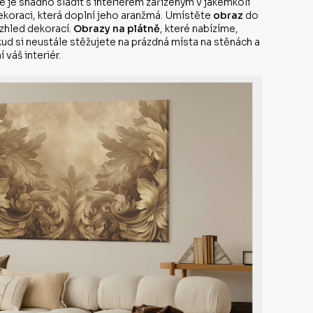
 je snadno sladit s interiérem zařízeným v jakémkoli
dekoraci, která doplní jeho aranžmá. Umístěte
obraz
do
vzhled dekorací.
Obrazy na plátně
, které nabízíme,
kud si neustále stěžujete na prázdná místa na stěnách a
 váš interiér.