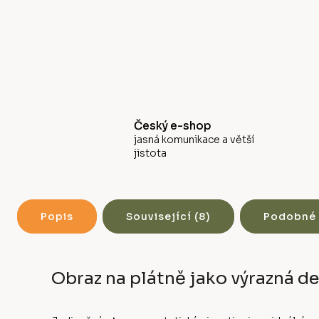
Český e-shop
jasná komunikace a větší
jistota
Popis
Související (8)
Podobné 
Obraz na plátně jako výrazná d