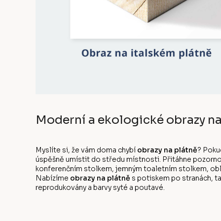
Moderní a ekologické obrazy na
Myslíte si, že vám doma chybí
obrazy na plátně
? Poku
úspěšně umístit do středu místnosti. Přitáhne pozorno
konferenčním stolkem, jemným toaletním stolkem, oblíb
Nabízíme
obrazy na plátně
s potiskem po stranách, ta
reprodukovány a barvy syté a poutavé.
Z
á