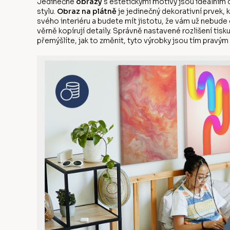
Jedinečné
obrazy
s estetickými motivy jsou ideálním 
stylu.
Obraz na plátně
je jedinečný dekorativní prvek, 
svého interiéru a budete mít jistotu, že vám už nebude 
věrně kopírují detaily. Správně nastavené rozlišení tis
přemýšlíte, jak to změnit, tyto výrobky jsou tím pravým 