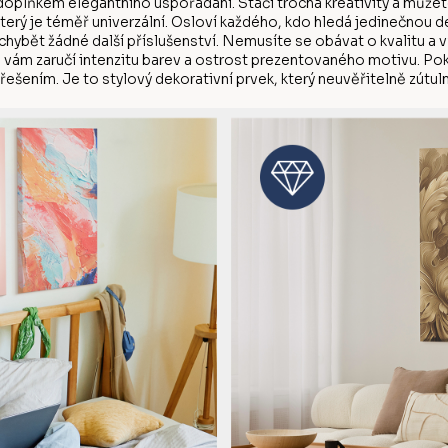
doplňkem elegantního uspořádání. Stačí trocha kreativity a můžete
který je téměř univerzální. Osloví každého, kdo hledá jedinečnou 
chybět žádné další příslušenství. Nemusíte se obávat o kvalitu a 
ku vám zaručí intenzitu barev a ostrost prezentovaného motivu. Po
řešením. Je to stylový dekorativní prvek, který neuvěřitelně zútulní