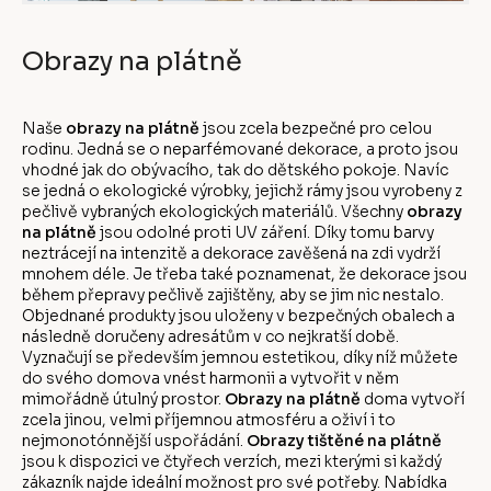
Obrazy na plátně
Naše
obrazy na plátně
jsou zcela bezpečné pro celou
rodinu. Jedná se o neparfémované dekorace, a proto jsou
vhodné jak do obývacího, tak do dětského pokoje. Navíc
se jedná o ekologické výrobky, jejichž rámy jsou vyrobeny z
pečlivě vybraných ekologických materiálů. Všechny
obrazy
na plátně
jsou odolné proti UV záření. Díky tomu barvy
neztrácejí na intenzitě a dekorace zavěšená na zdi vydrží
mnohem déle. Je třeba také poznamenat, že dekorace jsou
během přepravy pečlivě zajištěny, aby se jim nic nestalo.
Objednané produkty jsou uloženy v bezpečných obalech a
následně doručeny adresátům v co nejkratší době.
Vyznačují se především jemnou estetikou, díky níž můžete
do svého domova vnést harmonii a vytvořit v něm
mimořádně útulný prostor.
Obrazy na plátně
doma vytvoří
zcela jinou, velmi příjemnou atmosféru a oživí i to
nejmonotónnější uspořádání.
Obrazy tištěné na plátně
jsou k dispozici ve čtyřech verzích, mezi kterými si každý
zákazník najde ideální možnost pro své potřeby. Nabídka