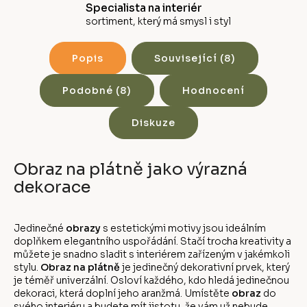
Specialista na interiér
sortiment, který má smysl i styl
Popis
Související (8)
Podobné (8)
Hodnocení
Diskuze
Obraz na plátně jako výrazná
dekorace
Jedinečné
obrazy
s estetickými motivy jsou ideálním
doplňkem elegantního uspořádání. Stačí trocha kreativity a
můžete je snadno sladit s interiérem zařízeným v jakémkoli
stylu.
Obraz na plátně
je jedinečný dekorativní prvek, který
je téměř univerzální. Osloví každého, kdo hledá jedinečnou
dekoraci, která doplní jeho aranžmá. Umístěte
obraz
do
svého interiéru a budete mít jistotu, že vám už nebude