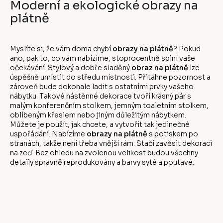
Moderní a ekologické obrazy na
plátně
Myslíte si, že vám doma chybí
obrazy na plátně
? Pokud
ano, pak to, co vám nabízíme, stoprocentně splní vaše
očekávání. Stylový a dobře sladěný
obraz na plátně
lze
úspěšně umístit do středu místnosti. Přitáhne pozornost a
zároveň bude dokonale ladit s ostatními prvky vašeho
nábytku. Takové nástěnné dekorace tvoří krásný pár s
malým konferenčním stolkem, jemným toaletním stolkem,
oblíbeným křeslem nebo jiným důležitým nábytkem.
Můžete je použít, jak chcete, a vytvořit tak jedinečné
uspořádání. Nabízíme
obrazy na plátně
s potiskem po
stranách, takže není třeba vnější rám. Stačí zavěsit dekoraci
na zeď. Bez ohledu na zvolenou velikost budou všechny
detaily správně reprodukovány a barvy syté a poutavé.
Z
á
p
a