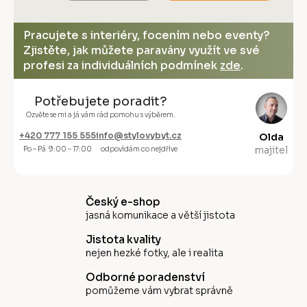
Pracujete s interiéry, focením nebo eventy?
Zjistěte, jak můžete paravány využít ve své
profesi za individuálních podmínek
zde
.
Potřebujete poradit?
Ozvěte se mi a já vám rád pomohu s výběrem.
+420 777 155 555
info@stylovybyt.cz
Olda
majitel
Po – Pá 9:00 – 17:00
odpovídám co nejdříve
Český e-shop
jasná komunikace a větší jistota
Jistota kvality
nejen hezké fotky, ale i realita
Odborné poradenství
pomůžeme vám vybrat správně