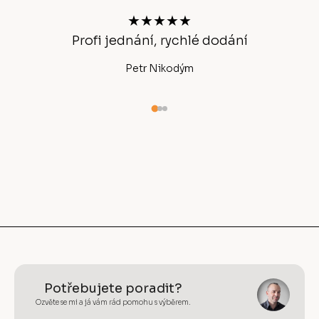
t
★★★★★
í
Profi jednání, rychlé dodání
Ano
Petr Nikodým
Potřebujete poradit?
Ozvěte se mi a já vám rád pomohu s výběrem.