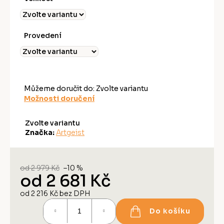
Provedení
Můžeme doručit do:
Zvolte variantu
Možnosti doručení
Zvolte variantu
Značka:
Artgeist
od 2 979 Kč
–10 %
od
2 681 Kč
od
2 216 Kč
bez DPH
Měrná
Do košíku
cena: