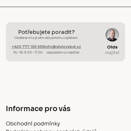
Potřebujete poradit?
Ozvěte se mi a já vám rád pomohu s výběrem.
+420 777 155 555
info@stylovybyt.cz
Olda
majitel
Po – Pá 9:00 – 17:00
odpovídám co nejdříve
Informace pro vás
Obchodní podmínky