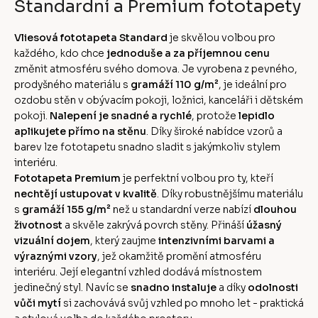
Standardní a Premium fototapety
Vliesová fototapeta Standard
je skvělou volbou pro
každého, kdo chce
jednoduše a za příjemnou cenu
změnit atmosféru svého domova. Je vyrobena z pevného,
prodyšného materiálu s
gramáží 110 g/m²
, je ideální pro
ozdobu stěn v obývacím pokoji, ložnici, kanceláři i dětském
pokoji.
Nalepení je snadné a rychlé
, protože
lepidlo
aplikujete přímo na stěnu
. Díky široké nabídce vzorů a
barev lze fototapetu snadno sladit s jakýmkoliv stylem
interiéru.
Fototapeta Premium
je perfektní volbou pro ty, kteří
nechtějí ustupovat v kvalitě
. Díky robustnějšímu materiálu
s
gramáží 155 g/m²
než u standardní verze nabízí
dlouhou
životnost
a skvěle zakrývá povrch stěny. Přináší
úžasný
vizuální dojem
, který zaujme
intenzivními barvami a
výraznými vzory
, jež okamžitě promění atmosféru
interiéru. Její elegantní vzhled dodává místnostem
jedinečný styl. Navíc se
snadno instaluje
a díky
odolnosti
vůči mytí
si zachovává svůj vzhled po mnoho let - praktická