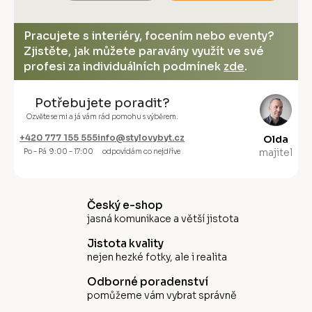
Pracujete s interiéry, focením nebo eventy?
Zjistěte, jak můžete paravány využít ve své
profesi za individuálních podmínek
zde
.
Potřebujete poradit?
Ozvěte se mi a já vám rád pomohu s výběrem.
+420 777 155 555
info@stylovybyt.cz
Olda
majitel
Po – Pá 9:00 – 17:00
odpovídám co nejdříve
Český e-shop
jasná komunikace a větší jistota
Jistota kvality
nejen hezké fotky, ale i realita
Odborné poradenství
pomůžeme vám vybrat správně