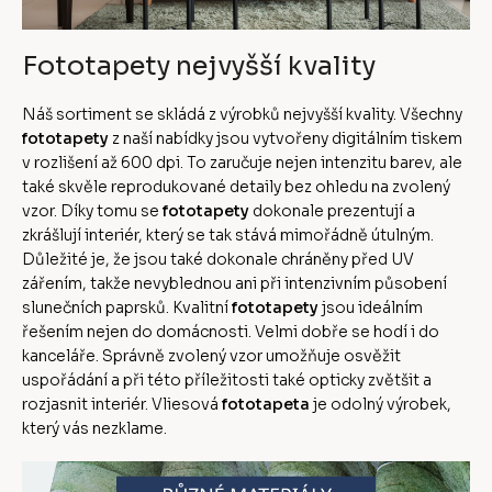
Fototapety nejvyšší kvality
Náš sortiment se skládá z výrobků nejvyšší kvality. Všechny
fototapety
z naší nabídky jsou vytvořeny digitálním tiskem
v rozlišení až 600 dpi. To zaručuje nejen intenzitu barev, ale
také skvěle reprodukované detaily bez ohledu na zvolený
vzor. Díky tomu se
fototapety
dokonale prezentují a
zkrášlují interiér, který se tak stává mimořádně útulným.
Důležité je, že jsou také dokonale chráněny před UV
zářením, takže nevyblednou ani při intenzivním působení
slunečních paprsků. Kvalitní
fototapety
jsou ideálním
řešením nejen do domácnosti. Velmi dobře se hodí i do
kanceláře. Správně zvolený vzor umožňuje osvěžit
uspořádání a při této příležitosti také opticky zvětšit a
rozjasnit interiér. Vliesová
fototapeta
je odolný výrobek,
který vás nezklame.