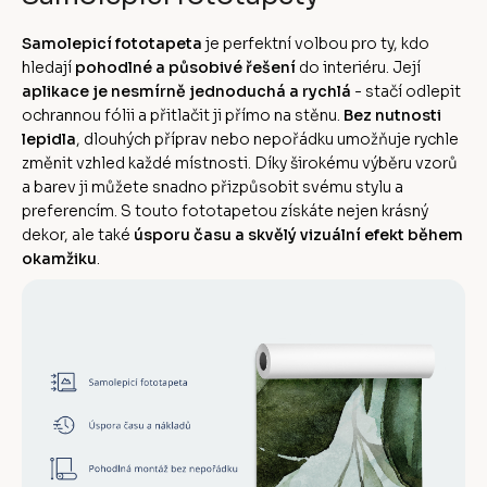
Samolepicí fototapeta
je perfektní volbou pro ty, kdo
hledají
pohodlné a působivé řešení
do interiéru. Její
aplikace je nesmírně jednoduchá a rychlá
- stačí odlepit
ochrannou fólii a přitlačit ji přímo na stěnu.
Bez nutnosti
lepidla
, dlouhých příprav nebo nepořádku umožňuje rychle
změnit vzhled každé místnosti. Díky širokému výběru vzorů
a barev ji můžete snadno přizpůsobit svému stylu a
preferencím. S touto fototapetou získáte nejen krásný
dekor, ale také
úsporu času a skvělý vizuální efekt během
okamžiku
.