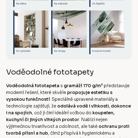
Voděodolné fototapety
Voděodolná fototapeta
s
gramáží 170 g/m²
představuje
moderní řešení, které skvěle
propojuje estetiku s
vysokou funkčností
. Speciálně upravené materiály a
technologie zajišťují, že
odolává vodě i vlhkosti, dokonce
i na spojích
, což ji činí ideální volbou do
koupelen,
kuchyní či jiných vlhkých prostor
. Nabízí nejen
výjimečnou trvanlivost a odolnost, ale také
ochranu proti
tvorbě plísní a hub
, čímž přispívá k hygienickému a