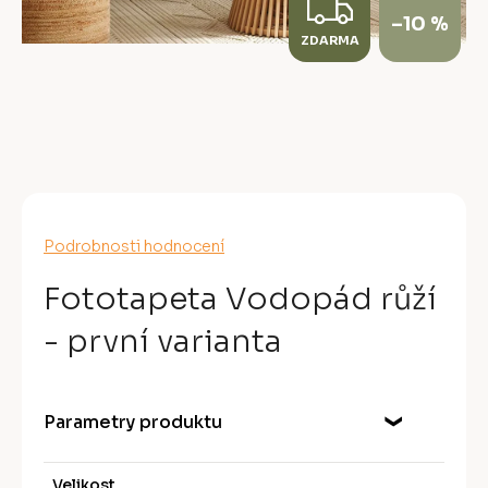
Z
–10 %
ZDARMA
D
A
R
M
A
Průměrné
Podrobnosti hodnocení
hodnocení
produktu
Fototapeta Vodopád růží
je
0,0
- první varianta
z
5
hvězdiček.
Parametry produktu
Velikost