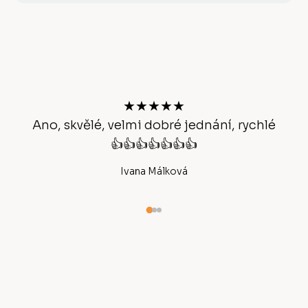
Z
á
p
a
t
★★★★★
í
Ano, skvělé, velmi dobré jednání, rychlé
👍👍👍👍👍👍👍
Ivana Málková