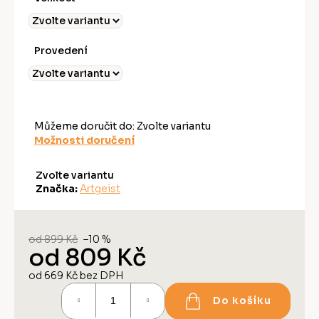
Provedení
Můžeme doručit do:
Zvolte variantu
Možnosti doručení
Zvolte variantu
Značka:
Artgeist
od 899 Kč
–10 %
od
809 Kč
od
669 Kč
bez DPH
Měrná
Do košíku
cena: