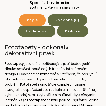
Specialista na interiér
sortiment, který má smysl i styl
Popis
Podobné (8)
Hodnocení
Diskuze
Fototapety - dokonalý
dekorativní prvek
Fototapety
jsou stále oblíbenější a jistě budou ještě
dlouho součástí současných trendů v interiérovém
designu. Důvodem je mimo jiné skutečnost, že poskytují
obdivuhodné výsledky a jejich instalace není žádný
problém.
Fototapeta
umožňuje kompletní změnu
stávajícího uspořádání bez radikálních renovací. Stačí si jen
vybrat vhodný vzor a vytvořit s ním klimatický a elegantní
interiér. Naše
fototapety
na míru jsou tou správnou volbou
pro každého, kdo sní o proměně svého domu. Díky nim