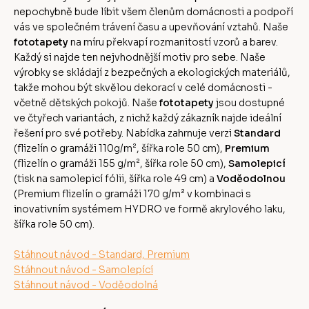
nepochybně bude líbit všem členům domácnosti a podpoří
vás ve společném trávení času a upevňování vztahů. Naše
fototapety
na míru překvapí rozmanitostí vzorů a barev.
Každý si najde ten nejvhodnější motiv pro sebe. Naše
výrobky se skládají z bezpečných a ekologických materiálů,
takže mohou být skvělou dekorací v celé domácnosti -
včetně dětských pokojů. Naše
fototapety
jsou dostupné
ve čtyřech variantách, z nichž každý zákazník najde ideální
řešení pro své potřeby. Nabídka zahrnuje verzi
Standard
(flizelín o gramáži 110g/m², šířka role 50 cm),
Premium
(flizelín o gramáži 155 g/m², šířka role 50 cm),
Samolepicí
(tisk na samolepicí fólii, šířka role 49 cm) a
Voděodolnou
(Premium flizelín o gramáži 170 g/m² v kombinaci s
inovativním systémem HYDRO ve formě akrylového laku,
šířka role 50 cm).
Stáhnout návod - Standard, Premium
Stáhnout návod - Samolepící
Stáhnout návod - Voděodolná