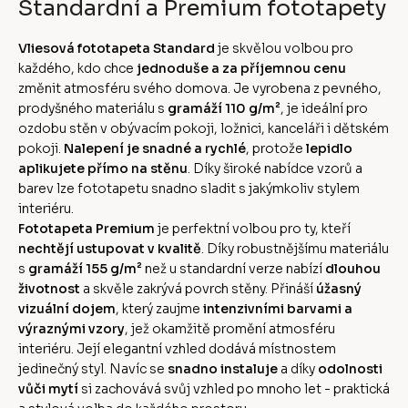
Standardní a Premium fototapety
Vliesová fototapeta Standard
je skvělou volbou pro
každého, kdo chce
jednoduše a za příjemnou cenu
změnit atmosféru svého domova. Je vyrobena z pevného,
prodyšného materiálu s
gramáží 110 g/m²
, je ideální pro
ozdobu stěn v obývacím pokoji, ložnici, kanceláři i dětském
pokoji.
Nalepení je snadné a rychlé
, protože
lepidlo
aplikujete přímo na stěnu
. Díky široké nabídce vzorů a
barev lze fototapetu snadno sladit s jakýmkoliv stylem
interiéru.
Fototapeta Premium
je perfektní volbou pro ty, kteří
nechtějí ustupovat v kvalitě
. Díky robustnějšímu materiálu
s
gramáží 155 g/m²
než u standardní verze nabízí
dlouhou
životnost
a skvěle zakrývá povrch stěny. Přináší
úžasný
vizuální dojem
, který zaujme
intenzivními barvami a
výraznými vzory
, jež okamžitě promění atmosféru
interiéru. Její elegantní vzhled dodává místnostem
jedinečný styl. Navíc se
snadno instaluje
a díky
odolnosti
vůči mytí
si zachovává svůj vzhled po mnoho let - praktická