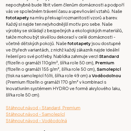
nepochybně bude líbit všem členům domácnosti a podpoří
vás ve společném trávení času a upevňování vztahů. Naše
fototapety
na míru překvapí rozmanitostí vzorů a barev.
Každý si najde ten nejvhodnější motiv pro sebe. Naše
výrobky se skládají z bezpečných a ekologických materiálů,
takže mohou být skvělou dekorací v celé domácnosti -
včetně dětských pokojů. Naše
fototapety
jsou dostupné
ve čtyřech variantách, z nichž každý zákazník najde ideální
řešení pro své potřeby. Nabídka zahrnuje verzi
Standard
(flizelín o gramáži 110g/m², šířka role 50 cm),
Premium
(flizelín o gramáži 155 g/m², šířka role 50 cm),
Samolepicí
(tisk na samolepicí fólii, šířka role 49 cm) a
Voděodolnou
(Premium flizelín o gramáži 170 g/m² v kombinaci s
inovativním systémem HYDRO ve formě akrylového laku,
šířka role 50 cm).
Stáhnout návod - Standard, Premium
Stáhnout návod - Samolepící
Stáhnout návod - Voděodolná