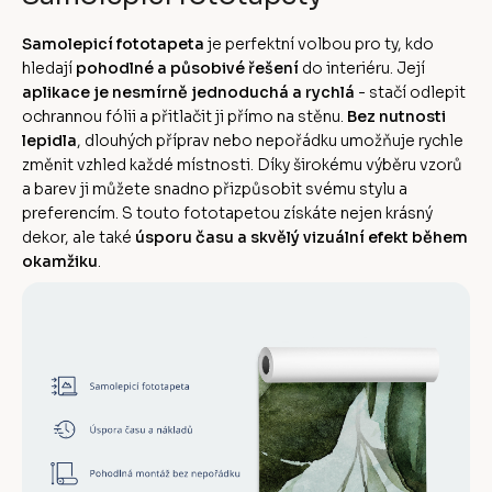
Samolepicí fototapeta
je perfektní volbou pro ty, kdo
hledají
pohodlné a působivé řešení
do interiéru. Její
aplikace je nesmírně jednoduchá a rychlá
- stačí odlepit
ochrannou fólii a přitlačit ji přímo na stěnu.
Bez nutnosti
lepidla
, dlouhých příprav nebo nepořádku umožňuje rychle
změnit vzhled každé místnosti. Díky širokému výběru vzorů
a barev ji můžete snadno přizpůsobit svému stylu a
preferencím. S touto fototapetou získáte nejen krásný
dekor, ale také
úsporu času a skvělý vizuální efekt během
okamžiku
.