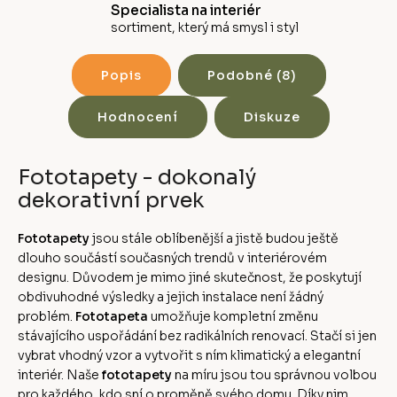
Specialista na interiér
sortiment, který má smysl i styl
Popis
Podobné (8)
Hodnocení
Diskuze
Fototapety - dokonalý
dekorativní prvek
Fototapety
jsou stále oblíbenější a jistě budou ještě
dlouho součástí současných trendů v interiérovém
designu. Důvodem je mimo jiné skutečnost, že poskytují
obdivuhodné výsledky a jejich instalace není žádný
problém.
Fototapeta
umožňuje kompletní změnu
stávajícího uspořádání bez radikálních renovací. Stačí si jen
vybrat vhodný vzor a vytvořit s ním klimatický a elegantní
interiér. Naše
fototapety
na míru jsou tou správnou volbou
pro každého, kdo sní o proměně svého domu. Díky nim