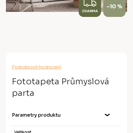
Z
–10 %
ZDARMA
D
A
R
M
A
Průměrné
Podrobnosti hodnocení
hodnocení
produktu
Fototapeta Průmyslová
je
0,0
parta
z
5
hvězdiček.
Parametry produktu
Velikost