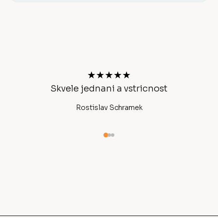
Z
á
p
a
t
★★★★★
í
chlé
Skvele jednani a vstricnost
Rostislav Schramek