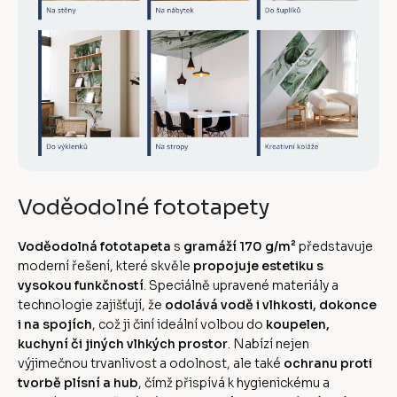
Voděodolné fototapety
Voděodolná fototapeta
s
gramáží 170 g/m²
představuje
moderní řešení, které skvěle
propojuje estetiku s
vysokou funkčností
. Speciálně upravené materiály a
technologie zajišťují, že
odolává vodě i vlhkosti, dokonce
i na spojích
, což ji činí ideální volbou do
koupelen,
kuchyní či jiných vlhkých prostor
. Nabízí nejen
výjimečnou trvanlivost a odolnost, ale také
ochranu proti
tvorbě plísní a hub
, čímž přispívá k hygienickému a