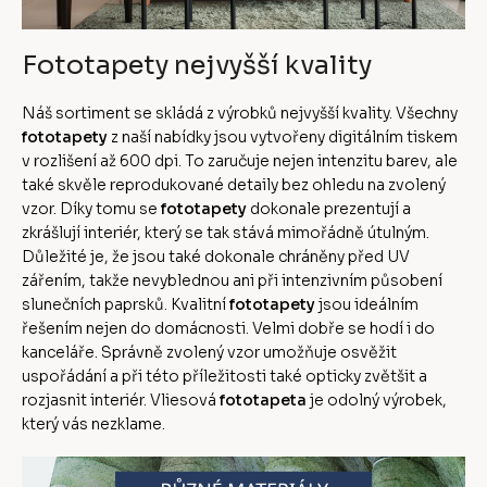
Fototapety nejvyšší kvality
Náš sortiment se skládá z výrobků nejvyšší kvality. Všechny
fototapety
z naší nabídky jsou vytvořeny digitálním tiskem
v rozlišení až 600 dpi. To zaručuje nejen intenzitu barev, ale
také skvěle reprodukované detaily bez ohledu na zvolený
vzor. Díky tomu se
fototapety
dokonale prezentují a
zkrášlují interiér, který se tak stává mimořádně útulným.
Důležité je, že jsou také dokonale chráněny před UV
zářením, takže nevyblednou ani při intenzivním působení
slunečních paprsků. Kvalitní
fototapety
jsou ideálním
řešením nejen do domácnosti. Velmi dobře se hodí i do
kanceláře. Správně zvolený vzor umožňuje osvěžit
uspořádání a při této příležitosti také opticky zvětšit a
rozjasnit interiér. Vliesová
fototapeta
je odolný výrobek,
který vás nezklame.