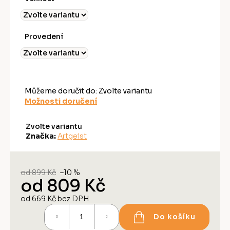
Provedení
Můžeme doručit do:
Zvolte variantu
Možnosti doručení
Zvolte variantu
Značka:
Artgeist
od 899 Kč
–10 %
od
809 Kč
od
669 Kč
bez DPH
Měrná
Do košíku
cena: