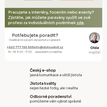
Pracujete s interiéry, focením nebo eventy?
Zjistěte, jak můžete paravány využít ve své
profesi za individuálních podmínek
zde
.
Potřebujete poradit?
Ozvěte se mi a já vám rád pomohu s výběrem.
+420 777 155 555
info@stylovybyt.cz
Olda
majitel
Po – Pá 9:00 – 17:00
odpovídám co nejdříve
Český e-shop
jasná komunikace a větší jistota
Jistota kvality
nejen hezké fotky, ale i realita
Odborné poradenství
pomůžeme vám vybrat správně