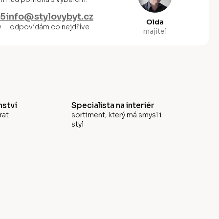
55
info@stylovybyt.cz
Olda
0
odpovídám co nejdříve
majitel
ství
Specialista na interiér
rat
sortiment, který má smysl i
styl