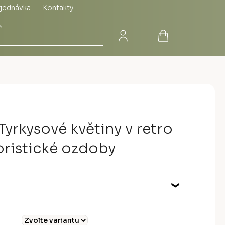
jednávka
Kontakty
Přihlášení
Nákupní
Hledat
košík
Tyrkysové květiny v retro
loristické ozdoby