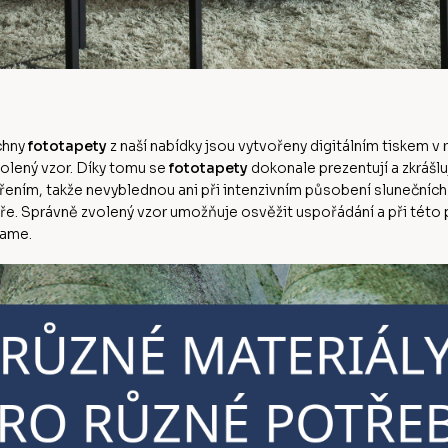
echny
fototapety
z naší nabídky jsou vytvořeny digitálním tiskem v r
volený vzor. Díky tomu se
fototapety
dokonale prezentují a zkrášlu
řením, takže nevyblednou ani při intenzivním působení slunečních 
. Správně zvolený vzor umožňuje osvěžit uspořádání a při této příl
lame.