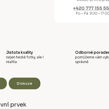
M
+420 777 155 5
A
Po – Pá 9:00 – 17:0
Jistota kvality
Odborné poraden
nejen hezké fotky, ale i
pomůžeme vám vyb
realita
správně
Diskuze
vní prvek