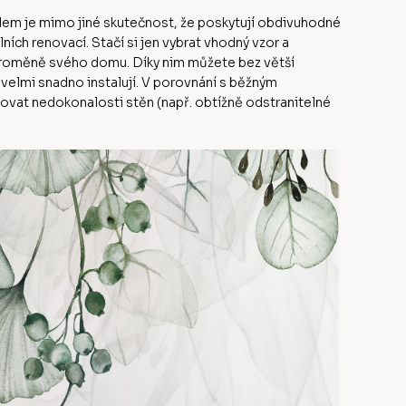
odem je mimo jiné skutečnost, že poskytují obdivuhodné
ch renovací. Stačí si jen vybrat vhodný vzor a
 proměně svého domu. Díky nim můžete bez větší
 velmi snadno instalují. V porovnání s běžným
at nedokonalosti stěn (např. obtížně odstranitelné