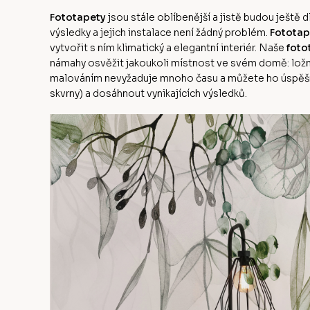
Fototapety
jsou stále oblíbenější a jistě budou ješt
výsledky a jejich instalace není žádný problém.
Fototap
vytvořit s ním klimatický a elegantní interiér. Naše
foto
námahy osvěžit jakoukoli místnost ve svém domě: ložni
malováním nevyžaduje mnoho času a můžete ho úspěšn
skvrny) a dosáhnout vynikajících výsledků.