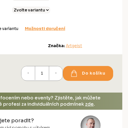
e variantu
Možnosti doručení
Značka:
Artgeist
Do košíku
, focením nebo eventy? Zjistěte, jak můžete
vé profesi za individuálních podmínek
zde
.
jete poradit?
vám rád pomohu s výběrem.