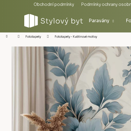
Přejít
Obchodní podmínky
Podmínky ochrany osobn
na
obsah
Paravány
Fo
Domů
Fototapety - Květinové motivy
Fototapety