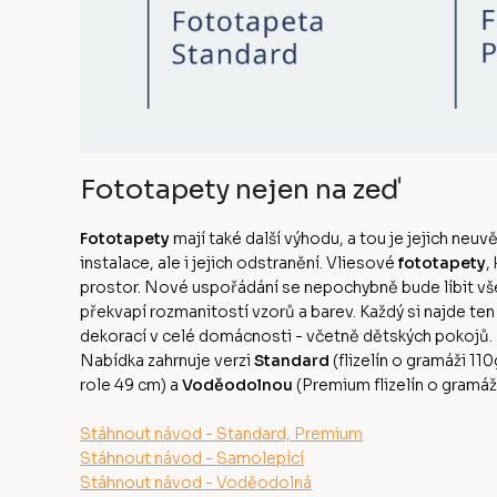
Fototapety nejen na zeď
Fototapety
mají také další výhodu, a tou je jejich neuv
instalace, ale i jejich odstranění. Vliesové
fototapety
,
prostor. Nové uspořádání se nepochybně bude líbit v
překvapí rozmanitostí vzorů a barev. Každý si najde te
dekorací v celé domácnosti - včetně dětských pokojů
Nabídka zahrnuje verzi
Standard
(flizelín o gramáži 11
role 49 cm) a
Voděodolnou
(Premium flizelín o gramá
Stáhnout návod - Standard, Premium
Stáhnout návod - Samolepící
Stáhnout návod - Voděodolná