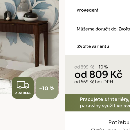
Provedení
Můžeme doručit do:
Zvolt
Zvolte variantu
od 899 Kč
–10 %
od
809 Kč
Z
od
669 Kč
bez DPH
Měrná
–10 %
cena:
ZDARMA
D
Pracujete s interiéry
paravány využít ve s
A
R
Potřebu
Ozvěte se mi a já 