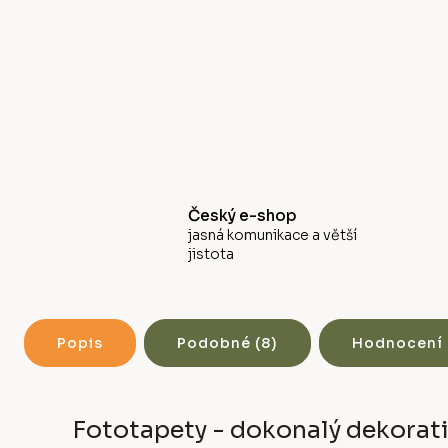
Český e-shop
jasná komunikace a větší
jistota
Popis
Podobné (8)
Hodnocení
Fototapety - dokonalý dekorati