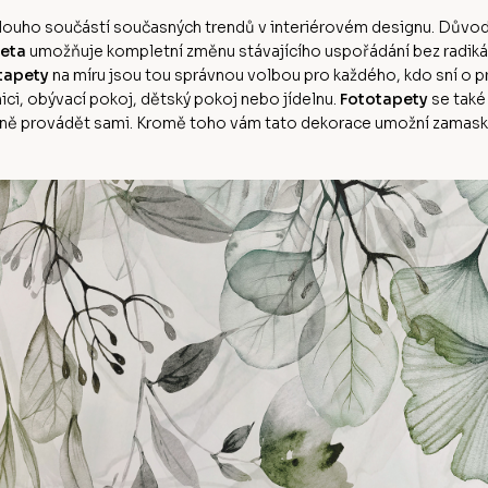
ě dlouho součástí současných trendů v interiérovém designu. Dův
eta
umožňuje kompletní změnu stávajícího uspořádání bez radikální
tapety
na míru jsou tou správnou volbou pro každého, kdo sní o
ci, obývací pokoj, dětský pokoj nebo jídelnu.
Fototapety
se také
ě provádět sami. Kromě toho vám tato dekorace umožní zamaskov