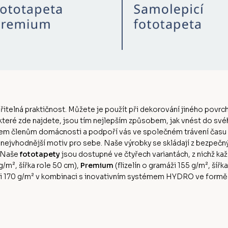
ěřitelná praktičnost. Můžete je použít při dekorování jiného povrch
 které zde najdete, jsou tím nejlepším způsobem, jak vnést do sv
šem členům domácnosti a podpoří vás ve společném trávení času
n nejvhodnější motiv pro sebe. Naše výrobky se skládají z bezpeč
. Naše
fototapety
jsou dostupné ve čtyřech variantách, z nichž kaž
0g/m², šířka role 50 cm),
Premium
(flizelín o gramáži 155 g/m², šířk
ži 170 g/m² v kombinaci s inovativním systémem HYDRO ve formě ak