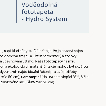
u, například nábytku. Důležité je, že je snadná nejen
ého domova změnu a užít si harmonický a stylový
 a upevňování vztahů. Naše
fototapety
na míru
ných a ekologických materiálů, takže mohou být skvělou
dý zákazník najde ideální řešení pro své potřeby.
a role 50 cm),
Samolepicí
(tisk na samolepicí fólii, šířka
rylového laku, šířka role 50 cm).