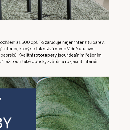
ozlišení až 600 dpi. To zaručuje nejen intenzitu barev,
jí interiér, který se tak stává mimořádně útulným.
paprsků. Kvalitní
fototapety
jsou ideálním řešením
ežitosti také opticky zvětšit a rozjasnit interiér.