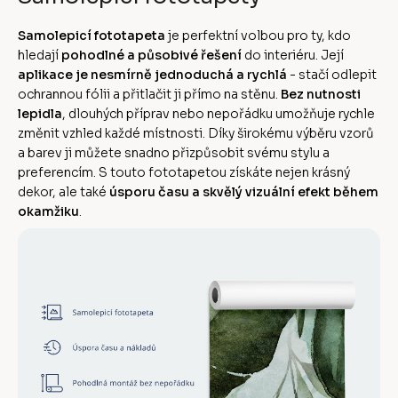
Samolepicí fototapeta
je perfektní volbou pro ty, kdo
hledají
pohodlné a působivé řešení
do interiéru. Její
aplikace je nesmírně jednoduchá a rychlá
- stačí odlepit
ochrannou fólii a přitlačit ji přímo na stěnu.
Bez nutnosti
lepidla
, dlouhých příprav nebo nepořádku umožňuje rychle
změnit vzhled každé místnosti. Díky širokému výběru vzorů
a barev ji můžete snadno přizpůsobit svému stylu a
preferencím. S touto fototapetou získáte nejen krásný
dekor, ale také
úsporu času a skvělý vizuální efekt během
okamžiku
.