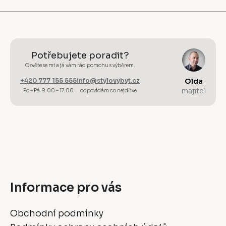
Potřebujete poradit?
Ozvěte se mi a já vám rád pomohu s výběrem.
+420 777 155 555
info@stylovybyt.cz
Olda
majitel
Po – Pá 9:00 – 17:00
odpovídám co nejdříve
Informace pro vás
Obchodní podmínky