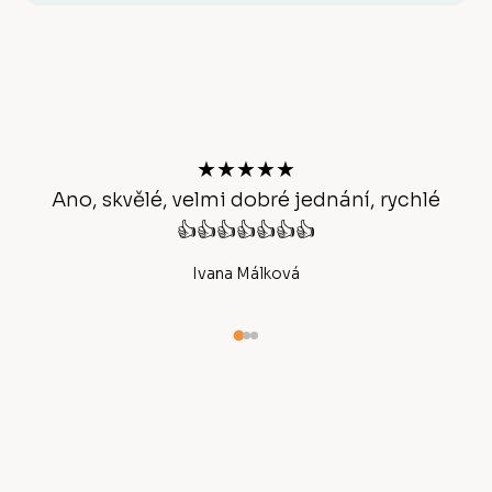
Z
á
p
a
t
★★★★★
í
Ano, skvělé, velmi dobré jednání, rychlé
👍👍👍👍👍👍👍
Ivana Málková