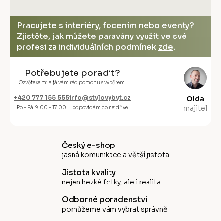
Pracujete s interiéry, focením nebo eventy?
Zjistěte, jak můžete paravány využít ve své
profesi za individuálních podmínek
zde
.
Potřebujete poradit?
Ozvěte se mi a já vám rád pomohu s výběrem.
+420 777 155 555
info@stylovybyt.cz
Olda
majitel
Po – Pá 9:00 – 17:00
odpovídám co nejdříve
Český e-shop
jasná komunikace a větší jistota
Jistota kvality
nejen hezké fotky, ale i realita
Odborné poradenství
pomůžeme vám vybrat správně