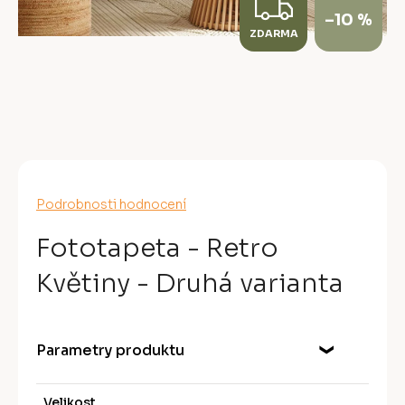
Z
–10 %
ZDARMA
D
A
R
M
A
Průměrné
Podrobnosti hodnocení
hodnocení
produktu
Fototapeta - Retro
je
0,0
Květiny - Druhá varianta
z
5
hvězdiček.
Parametry produktu
Velikost