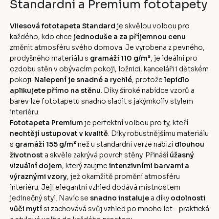
Standardní a Premium fototapety
Vliesová fototapeta Standard
je skvělou volbou pro
každého, kdo chce
jednoduše a za příjemnou cenu
změnit atmosféru svého domova. Je vyrobena z pevného,
prodyšného materiálu s
gramáží 110 g/m²
, je ideální pro
ozdobu stěn v obývacím pokoji, ložnici, kanceláři i dětském
pokoji.
Nalepení je snadné a rychlé
, protože
lepidlo
aplikujete přímo na stěnu
. Díky široké nabídce vzorů a
barev lze fototapetu snadno sladit s jakýmkoliv stylem
interiéru.
Fototapeta Premium
je perfektní volbou pro ty, kteří
nechtějí ustupovat v kvalitě
. Díky robustnějšímu materiálu
s
gramáží 155 g/m²
než u standardní verze nabízí
dlouhou
životnost
a skvěle zakrývá povrch stěny. Přináší
úžasný
vizuální dojem
, který zaujme
intenzivními barvami a
výraznými vzory
, jež okamžitě promění atmosféru
interiéru. Její elegantní vzhled dodává místnostem
jedinečný styl. Navíc se
snadno instaluje
a díky
odolnosti
vůči mytí
si zachovává svůj vzhled po mnoho let - praktická