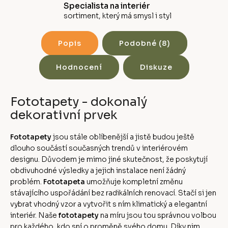
Specialista na interiér
sortiment, který má smysl i styl
Popis
Podobné (8)
Hodnocení
Diskuze
Fototapety - dokonalý
dekorativní prvek
Fototapety
jsou stále oblíbenější a jistě budou ještě
dlouho součástí současných trendů v interiérovém
designu. Důvodem je mimo jiné skutečnost, že poskytují
obdivuhodné výsledky a jejich instalace není žádný
problém.
Fototapeta
umožňuje kompletní změnu
stávajícího uspořádání bez radikálních renovací. Stačí si jen
vybrat vhodný vzor a vytvořit s ním klimatický a elegantní
interiér. Naše
fototapety
na míru jsou tou správnou volbou
pro každého, kdo sní o proměně svého domu. Díky nim