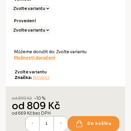
Provedení
Můžeme doručit do:
Zvolte variantu
Možnosti doručení
Zvolte variantu
Značka:
Artgeist
od 899 Kč
–10 %
od
809 Kč
od
669 Kč
bez DPH
Měrná
Do košíku
cena: