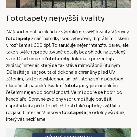
Fototapety nejvyšší kvality
Náš sortiment se skládá z výrobků nejvyšší kvality. Všechny
fototapety
z naší nabídky jsou vytvořeny digitálním tiskem
v rozlišení až 600 dpi. To zaručuje nejen intenzitu barev, ale
také skvěle reprodukované detaily bez ohledu na zvolený
vzor. Díky tomu se
fototapety
dokonale prezentují a
zkrášlují interiér, který se tak stává mimořádně útulným.
Důležité je, že jsou také dokonale chráněny před UV
zářením, takže nevyblednou ani při intenzivním působení
slunečních paprsků. Kvalitní
fototapety
jsou ideálním
řešením nejen do domácnosti. Velmi dobře se hodí i do
kanceláře. Správně zvolený vzor umožňuje osvěžit
uspořádání a při této příležitosti také opticky zvětšit a
rozjasnit interiér. Vliesová
fototapeta
je odolný výrobek,
který vás nezklame.