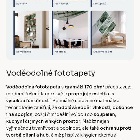
Voděodolné fototapety
Voděodolná fototapeta
s
gramáží 170 g/m²
představuje
moderní řešení, které skvěle
propojuje estetiku s
vysokou funkčností
. Speciálně upravené materiály a
technologie zajišťují, že
odolává vodě i vlhkosti, dokonce
i na spojích
, což ji činí ideální volbou do
koupelen,
kuchyní či jiných vlhkých prostor
. Nabízí nejen
výjimečnou trvanlivost a odolnost, ale také
ochranu proti
tvorbě plísní a hub
, čímž přispívá k hygienickému a