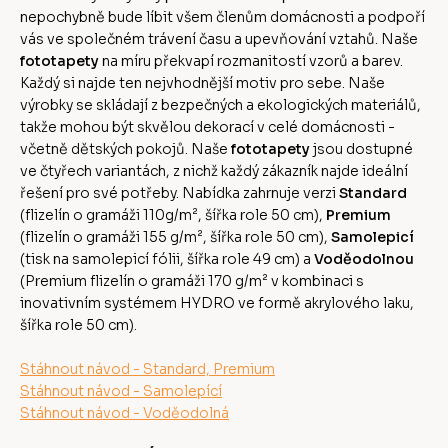
nepochybně bude líbit všem členům domácnosti a podpoří
vás ve společném trávení času a upevňování vztahů. Naše
fototapety
na míru překvapí rozmanitostí vzorů a barev.
Každý si najde ten nejvhodnější motiv pro sebe. Naše
výrobky se skládají z bezpečných a ekologických materiálů,
takže mohou být skvělou dekorací v celé domácnosti -
včetně dětských pokojů. Naše
fototapety
jsou dostupné
ve čtyřech variantách, z nichž každý zákazník najde ideální
řešení pro své potřeby. Nabídka zahrnuje verzi
Standard
(flizelín o gramáži 110g/m², šířka role 50 cm),
Premium
(flizelín o gramáži 155 g/m², šířka role 50 cm),
Samolepicí
(tisk na samolepicí fólii, šířka role 49 cm) a
Voděodolnou
(Premium flizelín o gramáži 170 g/m² v kombinaci s
inovativním systémem HYDRO ve formě akrylového laku,
šířka role 50 cm).
Stáhnout návod - Standard, Premium
Stáhnout návod - Samolepící
Stáhnout návod - Voděodolná