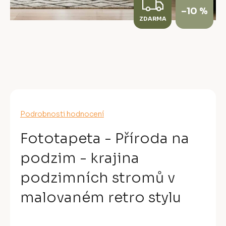
Z
–10 %
ZDARMA
D
A
R
M
A
Průměrné
Podrobnosti hodnocení
hodnocení
produktu
Fototapeta - Příroda na
je
0,0
podzim - krajina
z
5
podzimních stromů v
hvězdiček.
malovaném retro stylu