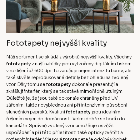
Fototapety nejvyšší kvality
Náš sortiment se skládá z výrobků nejvyšší kvality. Všechny
fototapety
z naší nabídky jsou vytvořeny digitálním tiskem
v rozlišení až 600 dpi. To zaručuje nejen intenzitu barev, ale
také skvěle reprodukované detaily bez ohledu na zvolený
vzor. Díky tomu se
fototapety
dokonale prezentují a
zkrášlují interiér, který se tak stává mimořádně útulným.
Důležité je, že jsou také dokonale chráněny před UV
zářením, takže nevyblednou ani při intenzivním působení
slunečních paprsků. Kvalitní
fototapety
jsou ideálním
řešením nejen do domácnosti. Velmi dobře se hodí i do
kanceláře. Správně zvolený vzor umožňuje osvěžit
uspořádání a při této příležitosti také opticky zvětšit a
rozjasnit interiér. Vliesová
fototapeta
je odolný výrobek,