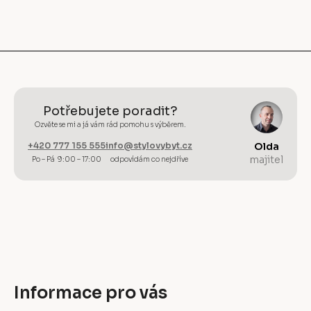
Potřebujete poradit?
Ozvěte se mi a já vám rád pomohu s výběrem.
+420 777 155 555
info@stylovybyt.cz
Olda
majitel
Po – Pá 9:00 – 17:00
odpovídám co nejdříve
Informace pro vás