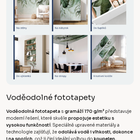
Voděodolné fototapety
Voděodolná fototapeta
s
gramáží 170 g/m²
představuje
moderní řešení, které skvěle
propojuje estetiku s
vysokou funkčností
. Speciálně upravené materiály a
technologie zajišťují, že
odolává vodě i vlhkosti, dokonce
i na spojích
, což ji činí ideální volbou do
koupelen,