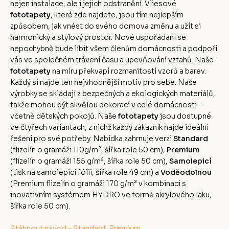
nejen instalace, ale i jejich odstranění. Vliesové
fototapety
, které zde najdete, jsou tím nejlepším
způsobem, jak vnést do svého domova změnu a užít si
harmonický a stylový prostor. Nové uspořádání se
nepochybně bude líbit všem členům domácnosti a podpoří
vás ve společném trávení času a upevňování vztahů. Naše
fototapety
na míru překvapí rozmanitostí vzorů a barev.
Každý si najde ten nejvhodnější motiv pro sebe. Naše
výrobky se skládají z bezpečných a ekologických materiálů,
takže mohou být skvělou dekorací v celé domácnosti -
včetně dětských pokojů. Naše
fototapety
jsou dostupné
ve čtyřech variantách, z nichž každý zákazník najde ideální
řešení pro své potřeby. Nabídka zahrnuje verzi
Standard
(flizelín o gramáži 110g/m², šířka role 50 cm),
Premium
(flizelín o gramáži 155 g/m², šířka role 50 cm),
Samolepicí
(tisk na samolepicí fólii, šířka role 49 cm) a
Voděodolnou
(Premium flizelín o gramáži 170 g/m² v kombinaci s
inovativním systémem HYDRO ve formě akrylového laku,
šířka role 50 cm).
Stáhnout návod - Standard, Premium