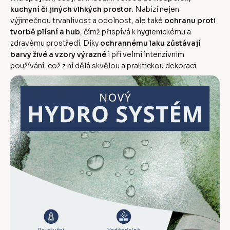
kuchyní či jiných vlhkých prostor
. Nabízí nejen
výjimečnou trvanlivost a odolnost, ale také
ochranu proti
tvorbě plísní a hub
, čímž přispívá k hygienickému a
zdravému prostředí. Díky
ochrannému laku zůstávají
barvy živé a vzory výrazné
i při velmi intenzivním
používání, což z ní dělá skvělou a praktickou dekoraci.