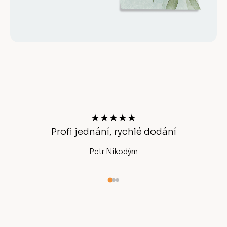
Z
á
p
a
t
★★★★★
í
Profi jednání, rychlé dodání
Ano
Petr Nikodým