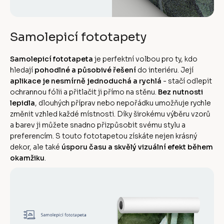
Samolepicí fototapety
Samolepicí fototapeta
je perfektní volbou pro ty, kdo
hledají
pohodlné a působivé řešení
do interiéru. Její
aplikace je nesmírně jednoduchá a rychlá
- stačí odlepit
ochrannou fólii a přitlačit ji přímo na stěnu.
Bez nutnosti
lepidla
, dlouhých příprav nebo nepořádku umožňuje rychle
změnit vzhled každé místnosti. Díky širokému výběru vzorů
a barev ji můžete snadno přizpůsobit svému stylu a
preferencím. S touto fototapetou získáte nejen krásný
dekor, ale také
úsporu času a skvělý vizuální efekt během
okamžiku
.