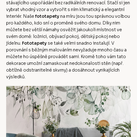
stávajícího uspořádání bez radikálních renovací. Stačí si jen
vybrat vhodný vzor a vytvořit s ním klimatický a elegantní
interiér. Naše
fototapety
na míru jsou tou správnou volbou
pro každého, kdo sní o proměně svého domu. Díky nim
můžete bez větší námahy osvěžit jakoukoli místnost ve
svém domě: ložnici, obývací pokoj, dětský pokoj nebo
jídelnu.
Fototapety
se také velmi snadno instalují. V
porovnání s běžným malováním nevyžaduje mnoho času a
můžete ho úspěšně provádět sami. Kromě toho vám tato
dekorace umožní zamaskovat nedokonalosti stěn (např.
obtížně odstranitelné skvrny) a dosáhnout vynikajících
výsledků.