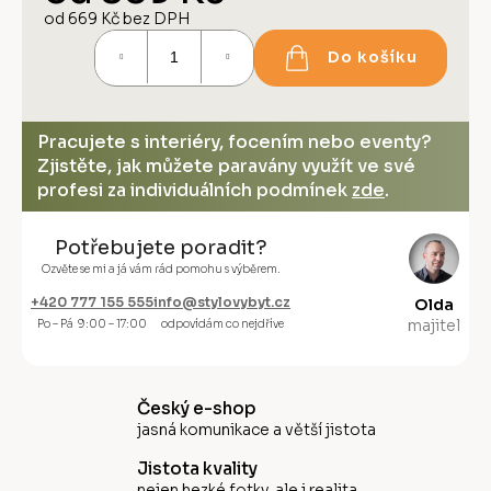
od
669 Kč
bez DPH
Měrná
Do košíku
cena:
Pracujete s interiéry, focením nebo eventy?
Zjistěte, jak můžete paravány využít ve své
profesi za individuálních podmínek
zde
.
Potřebujete poradit?
Ozvěte se mi a já vám rád pomohu s výběrem.
+420 777 155 555
info@stylovybyt.cz
Olda
majitel
Po – Pá 9:00 – 17:00
odpovídám co nejdříve
Český e-shop
jasná komunikace a větší jistota
Jistota kvality
nejen hezké fotky, ale i realita