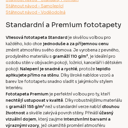
Stáhnout návod - Samolepící
Stáhnout návod - Voděodolná
Standardní a Premium fototapety
Vliesová fototapeta Standard
je skvělou volbou pro
každého, kdo chce
jednoduše a za příjemnou cenu
změnit atmosféru svého domova. Je vyrobena z pevného,
prodyšného materiálu s
gramáží 110 g/m²
, je ideální pro
ozdobu stěn v obývacím pokoji, ložnici, kanceláři i dětském
pokoji.
Nalepení je snadné a rychlé
, protože
lepidlo
aplikujete přímo na stěnu
. Díky široké nabídce vzorů a
barev lze fototapetu snadno sladit s jakýmkoliv stylem
interiéru.
Fototapeta Premium
je perfektní volbou pro ty, kteří
nechtějí ustupovat v kvalitě
. Díky robustnějšímu materiálu
s
gramáží 155 g/m²
než u standardní verze nabízí
dlouhou
životnost
a skvěle zakrývá povrch stěny. Přináší
úžasný
vizuální dojem
, který zaujme
intenzivními barvami a
výraznými vzory
, jež okamžitě promění atmosféru