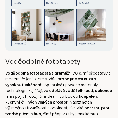
Voděodolné fototapety
Voděodolná fototapeta
s
gramáží 170 g/m²
představuje
moderní řešení, které skvěle
propojuje estetiku s
vysokou funkčností
. Speciálně upravené materiály a
technologie zajišťují, že
odolává vodě i vlhkosti, dokonce
i na spojích
, což ji činí ideální volbou do
koupelen,
kuchyní či jiných vlhkých prostor
. Nabízí nejen
výjimečnou trvanlivost a odolnost, ale také
ochranu proti
tvorbě plísní a hub
, čímž přispívá k hygienickému a