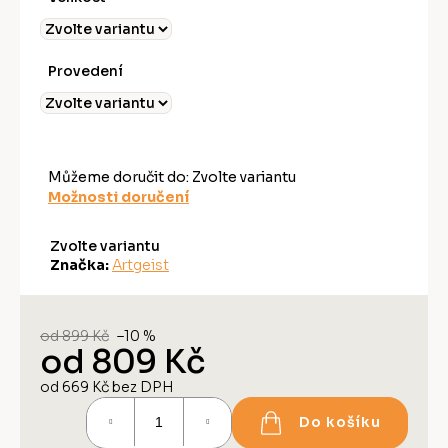
Provedení
Můžeme doručit do:
Zvolte variantu
Možnosti doručení
Zvolte variantu
Značka:
Artgeist
od 899 Kč
–10 %
od
809 Kč
od
669 Kč
bez DPH
Měrná
Do košíku
cena: