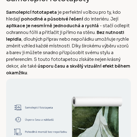
Samolepicí fototapeta
je perfektní volbou pro ty, kdo
hledají
pohodlné a působivé řešení
do interiéru. Její
aplikace je nesmírně jednoduchá a rychlá
- stačí odlepit
ochrannou fólii a přitlačit ji přímo na stěnu.
Bez nutnosti
lepidla
, dlouhých příprav nebo nepořádku umožňuje rychle
změnit vzhled každé místnosti. Díky širokému výběru vzorů
a barev ji můžete snadno přizpůsobit svému stylu a
preferencím. S touto fototapetou získáte nejen krásný
dekor, ale také
úsporu času a skvělý vizuální efekt během
okamžiku
.