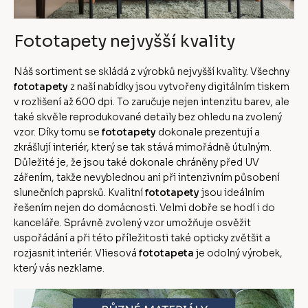
Fototapety nejvyšší kvality
Náš sortiment se skládá z výrobků nejvyšší kvality. Všechny
fototapety
z naší nabídky jsou vytvořeny digitálním tiskem
v rozlišení až 600 dpi. To zaručuje nejen intenzitu barev, ale
také skvěle reprodukované detaily bez ohledu na zvolený
vzor. Díky tomu se
fototapety
dokonale prezentují a
zkrášlují interiér, který se tak stává mimořádně útulným.
Důležité je, že jsou také dokonale chráněny před UV
zářením, takže nevyblednou ani při intenzivním působení
slunečních paprsků. Kvalitní
fototapety
jsou ideálním
řešením nejen do domácnosti. Velmi dobře se hodí i do
kanceláře. Správně zvolený vzor umožňuje osvěžit
uspořádání a při této příležitosti také opticky zvětšit a
rozjasnit interiér. Vliesová
fototapeta
je odolný výrobek,
který vás nezklame.