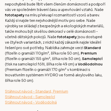
nepochybně bude líbit všem členům domácnosti a podpoří
vás ve společném trávení času a upevňování vztahů. Naše
fototapety
na míru překvapí rozmanitostí vzorů a barev.
Každý si najde ten nejvhodnější motiv pro sebe. Naše
výrobky se skládají z bezpečných a ekologických materiálů,
takže mohou být skvělou dekorací v celé domácnosti -
včetně dětských pokojů. Naše
fototapety
jsou dostupné
ve čtyřech variantách, z nichž každý zákazník najde ideální
řešení pro své potřeby. Nabídka zahrnuje verzi
Standard
(flizelín o gramáži 110g/m², šířka role 50 cm),
Premium
(flizelín o gramáži 155 g/m², šířka role 50 cm),
Samolepicí
(tisk na samolepicí fólii, šířka role 49 cm) a
Voděodolnou
(Premium flizelín o gramáži 170 g/m² v kombinaci s
inovativním systémem HYDRO ve formě akrylového laku,
šířka role 50 cm).
Stáhnout návod - Standard, Premium
Stáhnout návod - Samolepící
Stáhnout návod - Voděodolná