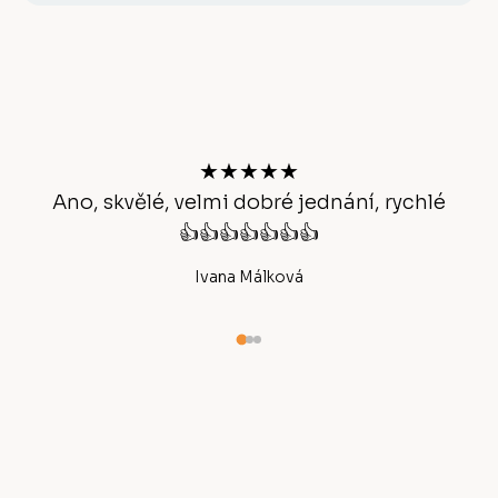
Z
á
p
a
t
★★★★★
í
Ano, skvělé, velmi dobré jednání, rychlé
👍👍👍👍👍👍👍
Ivana Málková