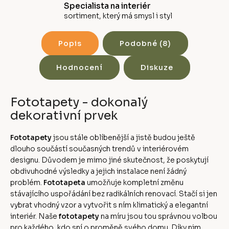
Specialista na interiér
sortiment, který má smysl i styl
Popis
Podobné (8)
Hodnocení
Diskuze
Fototapety - dokonalý
dekorativní prvek
Fototapety
jsou stále oblíbenější a jistě budou ještě
dlouho součástí současných trendů v interiérovém
designu. Důvodem je mimo jiné skutečnost, že poskytují
obdivuhodné výsledky a jejich instalace není žádný
problém.
Fototapeta
umožňuje kompletní změnu
stávajícího uspořádání bez radikálních renovací. Stačí si jen
vybrat vhodný vzor a vytvořit s ním klimatický a elegantní
interiér. Naše
fototapety
na míru jsou tou správnou volbou
pro každého, kdo sní o proměně svého domu. Díky nim