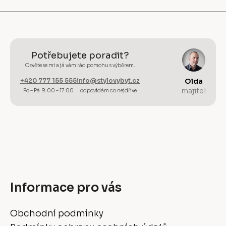
Potřebujete poradit?
Ozvěte se mi a já vám rád pomohu s výběrem.
+420 777 155 555
info@stylovybyt.cz
Olda
majitel
Po – Pá 9:00 – 17:00
odpovídám co nejdříve
Informace pro vás
Obchodní podmínky