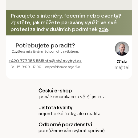
Pracujete s interiéry, focením nebo eventy?
Zjistěte, jak můžete paravány využít ve své
profesi za individuálních podmínek
zde
.
Potřebujete poradit?
Ozvěte se mi a já vám rád pomohu s výběrem.
+420 777 155 555
info@stylovybyt.cz
Olda
majitel
Po – Pá 9:00 – 17:00
odpovídám co nejdříve
Český e-shop
jasná komunikace a větší jistota
Jistota kvality
nejen hezké fotky, ale i realita
Odborné poradenství
pomůžeme vám vybrat správně