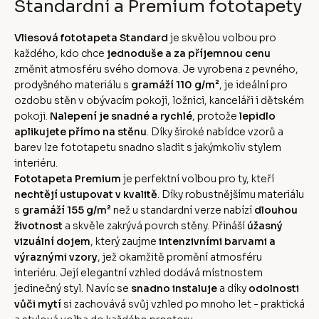
Standardní a Premium fototapety
Vliesová fototapeta Standard
je skvělou volbou pro
každého, kdo chce
jednoduše a za příjemnou cenu
změnit atmosféru svého domova. Je vyrobena z pevného,
prodyšného materiálu s
gramáží 110 g/m²
, je ideální pro
ozdobu stěn v obývacím pokoji, ložnici, kanceláři i dětském
pokoji.
Nalepení je snadné a rychlé
, protože
lepidlo
aplikujete přímo na stěnu
. Díky široké nabídce vzorů a
barev lze fototapetu snadno sladit s jakýmkoliv stylem
interiéru.
Fototapeta Premium
je perfektní volbou pro ty, kteří
nechtějí ustupovat v kvalitě
. Díky robustnějšímu materiálu
s
gramáží 155 g/m²
než u standardní verze nabízí
dlouhou
životnost
a skvěle zakrývá povrch stěny. Přináší
úžasný
vizuální dojem
, který zaujme
intenzivními barvami a
výraznými vzory
, jež okamžitě promění atmosféru
interiéru. Její elegantní vzhled dodává místnostem
jedinečný styl. Navíc se
snadno instaluje
a díky
odolnosti
vůči mytí
si zachovává svůj vzhled po mnoho let - praktická