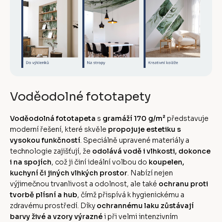
Voděodolné fototapety
Voděodolná fototapeta
s
gramáží 170 g/m²
představuje
moderní řešení, které skvěle
propojuje estetiku s
vysokou funkčností
. Speciálně upravené materiály a
technologie zajišťují, že
odolává vodě i vlhkosti, dokonce
i na spojích
, což ji činí ideální volbou do
koupelen,
kuchyní či jiných vlhkých prostor
. Nabízí nejen
výjimečnou trvanlivost a odolnost, ale také
ochranu proti
tvorbě plísní a hub
, čímž přispívá k hygienickému a
zdravému prostředí. Díky
ochrannému laku zůstávají
barvy živé a vzory výrazné
i při velmi intenzivním