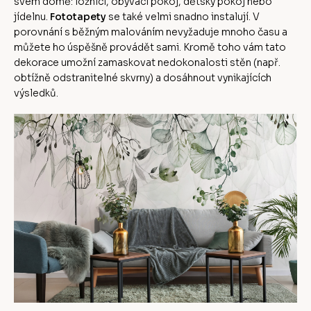
svém domě: ložnici, obývací pokoj, dětský pokoj nebo
jídelnu.
Fototapety
se také velmi snadno instalují. V
porovnání s běžným malováním nevyžaduje mnoho času a
můžete ho úspěšně provádět sami. Kromě toho vám tato
dekorace umožní zamaskovat nedokonalosti stěn (např.
obtížně odstranitelné skvrny) a dosáhnout vynikajících
výsledků.