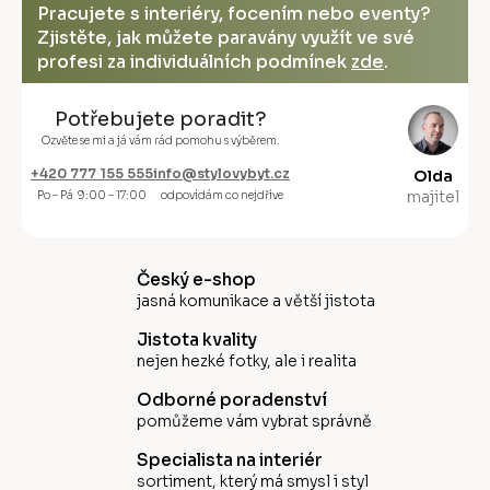
Pracujete s interiéry, focením nebo eventy?
Zjistěte, jak můžete paravány využít ve své
profesi za individuálních podmínek
zde
.
Potřebujete poradit?
Ozvěte se mi a já vám rád pomohu s výběrem.
+420 777 155 555
info@stylovybyt.cz
Olda
majitel
Po – Pá 9:00 – 17:00
odpovídám co nejdříve
Český e-shop
jasná komunikace a větší jistota
Jistota kvality
nejen hezké fotky, ale i realita
Odborné poradenství
pomůžeme vám vybrat správně
Specialista na interiér
sortiment, který má smysl i styl