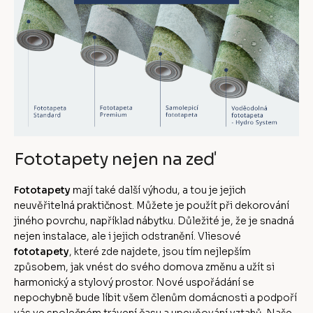
Fototapety nejen na zeď
Fototapety
mají také další výhodu, a tou je jejich
neuvěřitelná praktičnost. Můžete je použít při dekorování
jiného povrchu, například nábytku. Důležité je, že je snadná
nejen instalace, ale i jejich odstranění. Vliesové
fototapety
, které zde najdete, jsou tím nejlepším
způsobem, jak vnést do svého domova změnu a užít si
harmonický a stylový prostor. Nové uspořádání se
nepochybně bude líbit všem členům domácnosti a podpoří
vás ve společném trávení času a upevňování vztahů. Naše