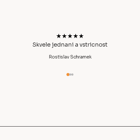
Z
á
p
a
t
★★★★★
í
Skvele jednani a vstricnost
Ano
Rostislav Schramek