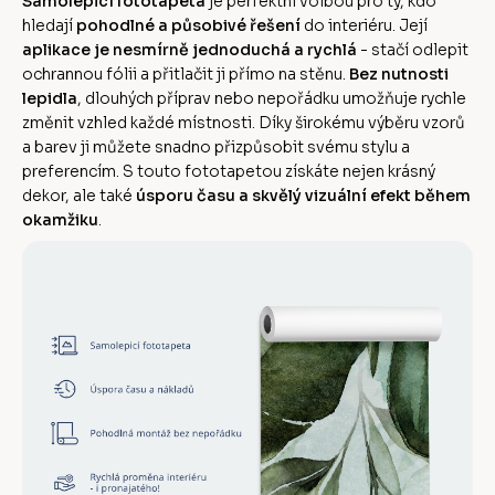
Samolepicí fototapeta
je perfektní volbou pro ty, kdo
hledají
pohodlné a působivé řešení
do interiéru. Její
aplikace je nesmírně jednoduchá a rychlá
- stačí odlepit
ochrannou fólii a přitlačit ji přímo na stěnu.
Bez nutnosti
lepidla
, dlouhých příprav nebo nepořádku umožňuje rychle
změnit vzhled každé místnosti. Díky širokému výběru vzorů
a barev ji můžete snadno přizpůsobit svému stylu a
preferencím. S touto fototapetou získáte nejen krásný
dekor, ale také
úsporu času a skvělý vizuální efekt během
okamžiku
.