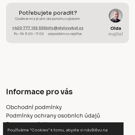
Potřebujete poradit?
Ozvěte se mi a já vám rád pomohu s výběrem.
+420 777 155 555
info@stylovybyt.cz
Olda
majitel
Po – Pá 9:00 – 17:00
odpovídám co nejdříve
Informace pro vás
Obchodní podmínky
Podmínky ochrany osobních údajů
Doprava a platba
Používáme "Cookies" k tomu, abyste si návštěvu na
Vrácení a reklamace