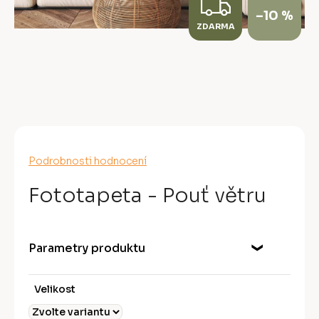
Z
–10 %
ZDARMA
D
A
R
M
A
Průměrné
Podrobnosti hodnocení
hodnocení
produktu
Fototapeta - Pouť větru
je
0,0
z
5
Parametry produktu
hvězdiček.
Velikost