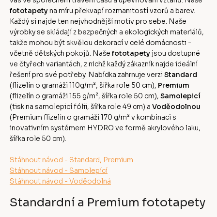
fototapety
na míru překvapí rozmanitostí vzorů a barev.
Každý si najde ten nejvhodnější motiv pro sebe. Naše
výrobky se skládají z bezpečných a ekologických materiálů,
takže mohou být skvělou dekorací v celé domácnosti -
včetně dětských pokojů. Naše
fototapety
jsou dostupné
ve čtyřech variantách, z nichž každý zákazník najde ideální
řešení pro své potřeby. Nabídka zahrnuje verzi
Standard
(flizelín o gramáži 110g/m², šířka role 50 cm),
Premium
(flizelín o gramáži 155 g/m², šířka role 50 cm),
Samolepicí
(tisk na samolepicí fólii, šířka role 49 cm) a
Voděodolnou
(Premium flizelín o gramáži 170 g/m² v kombinaci s
inovativním systémem HYDRO ve formě akrylového laku,
šířka role 50 cm).
Stáhnout návod - Standard, Premium
Stáhnout návod - Samolepící
Stáhnout návod - Voděodolná
Standardní a Premium fototapety