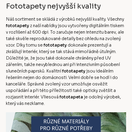
Fototapety nejvyšší kvality
Náš sortiment se skládá z výrobků nejvyšší kvality. Všechny
fototapety
z naší nabídky jsou vytvořeny digitálním tiskem
v rozlišení až 600 dpi. To zaručuje nejen intenzitu barev, ale
také skvěle reprodukované detaily bez ohledu na zvolený
vzor. Díky tomu se
fototapety
dokonale prezentují a
zkrášlují interiér, který se tak stává mimořádně útulným.
Důležité je, že jsou také dokonale chráněny před UV
zářením, takže nevyblednou ani při intenzivním působení
slunečních paprsků. Kvalitní
fototapety
jsou ideálním
řešením nejen do domácnosti. Velmi dobře se hodí i do
kanceláře. Správně zvolený vzor umožňuje osvěžit
uspořádání a při této příležitosti také opticky zvětšit a
rozjasnit interiér. Vliesová
fototapeta
je odolný výrobek,
který vás nezklame.