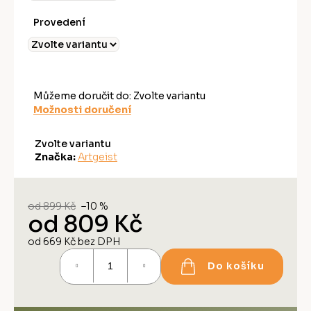
Provedení
Můžeme doručit do:
Zvolte variantu
Možnosti doručení
Zvolte variantu
Značka:
Artgeist
od 899 Kč
–10 %
od
809 Kč
od
669 Kč
bez DPH
Měrná
Do košíku
cena: