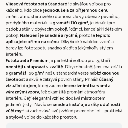
Vliesová fototapeta Standard
je skvělou volbou pro
každého, kdo chce
jednoduše a za příjemnou cenu
změnit atmosféru svého domova. Je vyrobena z pevného,
prodyšného materiálu s
gramáží 110 g/m²
, je ideální pro
ozdobu stěn v obývacím pokoji, ložnici, kanceláři i dětském
pokoji.
Nalepení je snadné a rychlé
, protože
lepidlo
aplikujete přímo na stěnu
. Díky široké nabídce vzorů a
barev lze fototapetu snadno sladit s jakýmkoliv stylem
interiéru.
Fototapeta Premium
je perfektní volbou pro ty, kteří
nechtějí ustupovat v kvalitě
. Díky robustnějšímu materiálu
s
gramáží 155 g/m²
než u standardní verze nabízí
dlouhou
životnost
a skvěle zakrývá povrch stěny. Přináší
úžasný
vizuální dojem
, který zaujme
intenzivními barvami a
výraznými vzory
, jež okamžitě promění atmosféru
interiéru. Její elegantní vzhled dodává místnostem
jedinečný styl. Navíc se
snadno instaluje
a díky
odolnosti
vůči mytí
si zachovává svůj vzhled po mnoho let - praktická
a stylová volba do každého prostoru.