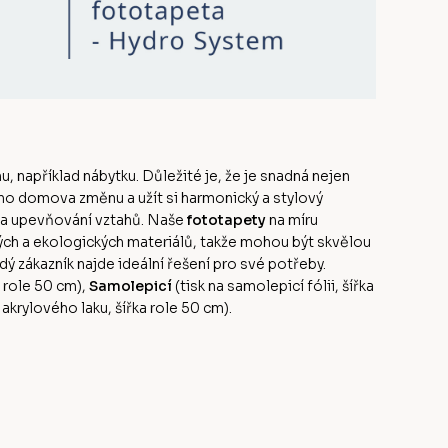
u, například nábytku. Důležité je, že je snadná nejen
ého domova změnu a užít si harmonický a stylový
 a upevňování vztahů. Naše
fototapety
na míru
ných a ekologických materiálů, takže mohou být skvělou
dý zákazník najde ideální řešení pro své potřeby.
a role 50 cm),
Samolepicí
(tisk na samolepicí fólii, šířka
rylového laku, šířka role 50 cm).