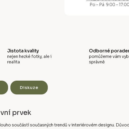
M
Po – Pá 9:00 – 17:0
A
Jistota kvality
Odborné poraden
nejen hezké fotky, ale i
pomůžeme vám vyb
realita
správně
Diskuze
vní prvek
ě dlouho součástí současných trendů v interiérovém designu. Dův