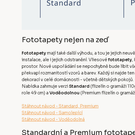
Fototapety nejen na zeď
Fototapety
mají také další výhodu, a tou je jejich neuv
instalace, ale i jejich odstranění. Vliesové
fototapety
,
prostor. Nové uspořádání se nepochybně bude líbit v
překvapí rozmanitostí vzorů a barev. Každý si najde te
dekorací v celé domácnosti - včetně dětských pokojů
Nabídka zahrnuje verzi
Standard
(flizelín o gramáži 11
role 49 cm) a
Voděodolnou
(Premium flizelín o gramá
Stáhnout návod - Standard, Premium
Stáhnout návod - Samolepící
Stáhnout návod - Voděodolná
Standardní a Premium fototap