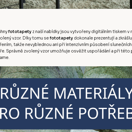
echny
fototapety
z naší nabídky jsou vytvořeny digitálním tiskem v r
volený vzor. Díky tomu se
fototapety
dokonale prezentují a zkrášlu
řením, takže nevyblednou ani při intenzivním působení slunečních 
. Správně zvolený vzor umožňuje osvěžit uspořádání a při této příl
lame.