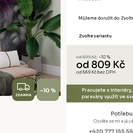
Můžeme doručit do:
Zvolt
Zvolte variantu
od 899 Kč
–10 %
od
809 Kč
od
669 Kč
bez DPH
Měrná
cena:
Z
Pracujete s interiéry
–10 %
ZDARMA
D
paravány využít ve s
A
Potřebu
R
Ozvěte se mi a já 
+420 777 155 5