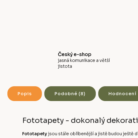
Český e-shop
jasná komunikace a větší
jistota
Popis
Podobné (8)
Hodnocení
Fototapety - dokonalý dekorati
Fototapety
jsou stále oblíbenější a jistě budou ješt