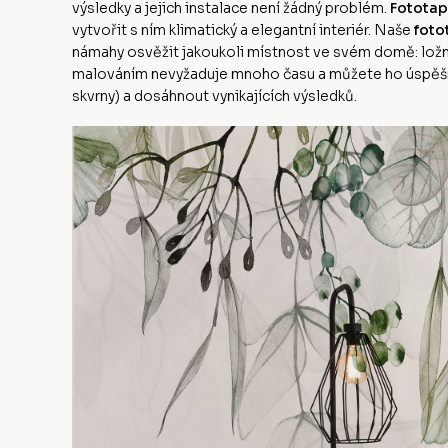
výsledky a jejich instalace není žádný problém.
Fototap
vytvořit s ním klimatický a elegantní interiér. Naše
foto
námahy osvěžit jakoukoli místnost ve svém domě: ložni
malováním nevyžaduje mnoho času a můžete ho úspěšn
skvrny) a dosáhnout vynikajících výsledků.