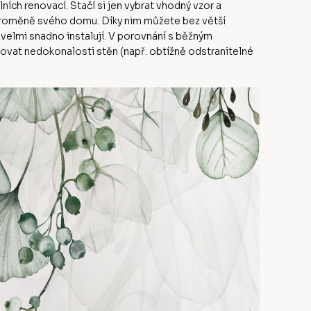
ch renovací. Stačí si jen vybrat vhodný vzor a
 proměně svého domu. Díky nim můžete bez větší
 velmi snadno instalují. V porovnání s běžným
at nedokonalosti stěn (např. obtížně odstranitelné