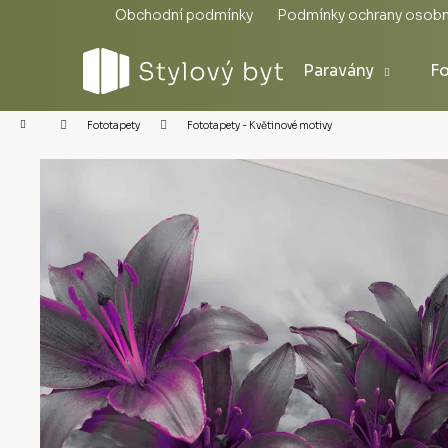
Přejít
Obchodní podmínky
Podmínky ochrany osobn
na
obsah
Paravány
Fo
Domů
Fototapety - Květinové motivy
Fototapety