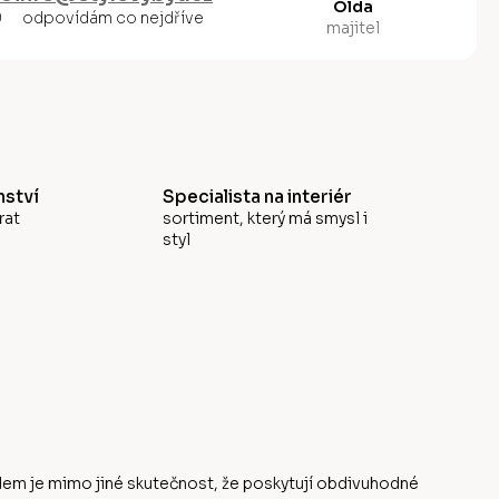
Olda
0
odpovídám co nejdříve
majitel
ství
Specialista na interiér
rat
sortiment, který má smysl i
styl
odem je mimo jiné skutečnost, že poskytují obdivuhodné