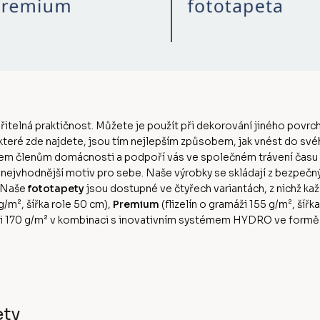
ěřitelná praktičnost. Můžete je použít při dekorování jiného povrch
 které zde najdete, jsou tím nejlepším způsobem, jak vnést do sv
šem členům domácnosti a podpoří vás ve společném trávení času
n nejvhodnější motiv pro sebe. Naše výrobky se skládají z bezpeč
. Naše
fototapety
jsou dostupné ve čtyřech variantách, z nichž kaž
0g/m², šířka role 50 cm),
Premium
(flizelín o gramáži 155 g/m², šířk
ži 170 g/m² v kombinaci s inovativním systémem HYDRO ve formě ak
ety