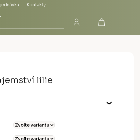
jednávka
Kontakty
Přihlášení
Nákupní
Hledat
košík
jemství lilie