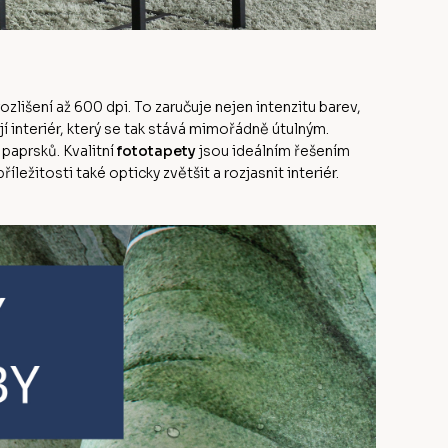
ozlišení až 600 dpi. To zaručuje nejen intenzitu barev,
jí interiér, který se tak stává mimořádně útulným.
paprsků. Kvalitní
fototapety
jsou ideálním řešením
ežitosti také opticky zvětšit a rozjasnit interiér.