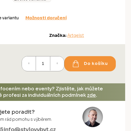
e variantu
Možnosti doručení
Značka:
Artgeist
Do košíku
, focením nebo eventy? Zjistěte, jak můžete
vé profesi za individuálních podmínek
zde
.
jete poradit?
vám rád pomohu s výběrem.
55
info@stylovybyt.cz