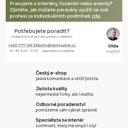
Pracujete s interiéry, focením nebo eventy?
Zjistěte, jak můžete paravány využít ve své
profesi za individuálních podmínek
zde
.
Potřebujete poradit?
Ozvěte se mi a já vám rád pomohu s výběrem.
+420 777 155 555
info@stylovybyt.cz
Olda
majitel
Po – Pá 9:00 – 17:00
odpovídám co nejdříve
Český e-shop
jasná komunikace a větší jistota
Jistota kvality
nejen hezké fotky, ale i realita
Odborné poradenství
pomůžeme vám vybrat správně
Specialista na interiér
sortiment, který má smysl i styl