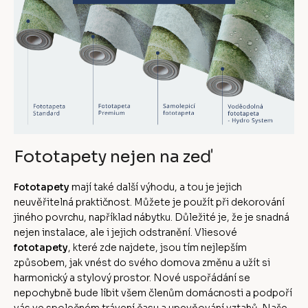
Fototapety nejen na zeď
Fototapety
mají také další výhodu, a tou je jejich
neuvěřitelná praktičnost. Můžete je použít při dekorování
jiného povrchu, například nábytku. Důležité je, že je snadná
nejen instalace, ale i jejich odstranění. Vliesové
fototapety
, které zde najdete, jsou tím nejlepším
způsobem, jak vnést do svého domova změnu a užít si
harmonický a stylový prostor. Nové uspořádání se
nepochybně bude líbit všem členům domácnosti a podpoří
vás ve společném trávení času a upevňování vztahů. Naše