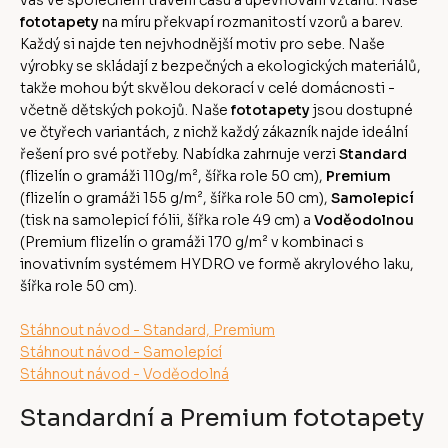
fototapety
na míru překvapí rozmanitostí vzorů a barev.
Každý si najde ten nejvhodnější motiv pro sebe. Naše
výrobky se skládají z bezpečných a ekologických materiálů,
takže mohou být skvělou dekorací v celé domácnosti -
včetně dětských pokojů. Naše
fototapety
jsou dostupné
ve čtyřech variantách, z nichž každý zákazník najde ideální
řešení pro své potřeby. Nabídka zahrnuje verzi
Standard
(flizelín o gramáži 110g/m², šířka role 50 cm),
Premium
(flizelín o gramáži 155 g/m², šířka role 50 cm),
Samolepicí
(tisk na samolepicí fólii, šířka role 49 cm) a
Voděodolnou
(Premium flizelín o gramáži 170 g/m² v kombinaci s
inovativním systémem HYDRO ve formě akrylového laku,
šířka role 50 cm).
Stáhnout návod - Standard, Premium
Stáhnout návod - Samolepící
Stáhnout návod - Voděodolná
Standardní a Premium fototapety