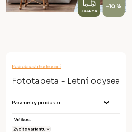
Z
–10 %
ZDARMA
D
A
R
M
A
Průměrné
Podrobnosti hodnocení
hodnocení
produktu
Fototapeta - Letní odysea
je
0,0
z
5
Parametry produktu
hvězdiček.
Velikost