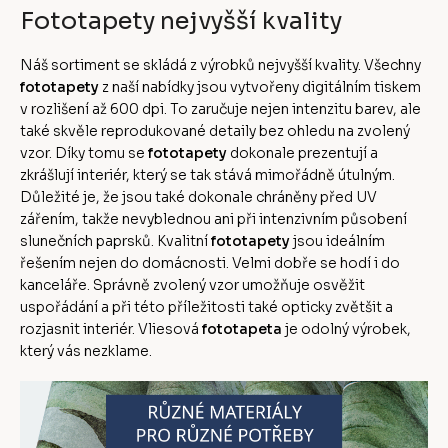
Fototapety nejvyšší kvality
Náš sortiment se skládá z výrobků nejvyšší kvality. Všechny
fototapety
z naší nabídky jsou vytvořeny digitálním tiskem
v rozlišení až 600 dpi. To zaručuje nejen intenzitu barev, ale
také skvěle reprodukované detaily bez ohledu na zvolený
vzor. Díky tomu se
fototapety
dokonale prezentují a
zkrášlují interiér, který se tak stává mimořádně útulným.
Důležité je, že jsou také dokonale chráněny před UV
zářením, takže nevyblednou ani při intenzivním působení
slunečních paprsků. Kvalitní
fototapety
jsou ideálním
řešením nejen do domácnosti. Velmi dobře se hodí i do
kanceláře. Správně zvolený vzor umožňuje osvěžit
uspořádání a při této příležitosti také opticky zvětšit a
rozjasnit interiér. Vliesová
fototapeta
je odolný výrobek,
který vás nezklame.