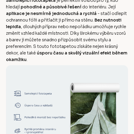
Samolepicí fototapeta
je perfektní volbou pro ty, kdo
hledají
pohodlné a působivé řešení
do interiéru. Její
aplikace je nesmírně jednoduchá a rychlá
- stačí odlepit
ochrannou fólii a přitlačit ji přímo na stěnu.
Bez nutnosti
lepidla
, dlouhých příprav nebo nepořádku umožňuje rychle
změnit vzhled každé místnosti. Díky širokému výběru vzorů
a barev ji můžete snadno přizpůsobit svému stylu a
preferencím. S touto fototapetou získáte nejen krásný
dekor, ale také
úsporu času a skvělý vizuální efekt během
okamžiku
.