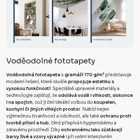
Voděodolné fototapety
Voděodolná fototapeta
s
gramáží 170 g/m²
představuje
moderní řešení, které skvěle
propojuje estetiku s
vysokou funkčností
. Speciálně upravené materiály a
technologie zajišťují, že
odolává vodě i vlhkosti, dokonce
i na spojích
, což ji činí ideální volbou do
koupelen,
kuchyní či jiných vlhkých prostor
. Nabízí nejen
výjimečnou trvanlivost a odolnost, ale také
ochranu proti
tvorbě plísní a hub
, čímž přispívá k hygienickému a
zdravému prostředí. Díky
ochrannému laku zůstávají
barvy živé a vzory výrazné
i při velmi intenzivním