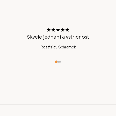
Z
á
p
a
t
★★★★★
í
Skvele jednani a vstricnost
Ano
Rostislav Schramek