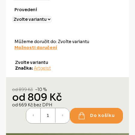
Provedení
Můžeme doručit do:
Zvolte variantu
Možnosti doručení
Zvolte variantu
Značka:
Artgeist
od 899 Kč
–10 %
od
809 Kč
od
669 Kč
bez DPH
Měrná
Do košíku
cena: