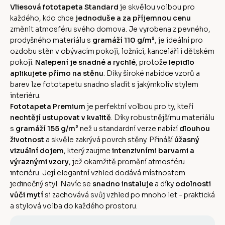
Vliesová fototapeta Standard
je skvělou volbou pro
každého, kdo chce
jednoduše a za příjemnou cenu
změnit atmosféru svého domova. Je vyrobena z pevného,
prodyšného materiálu s
gramáží 110 g/m²
, je ideální pro
ozdobu stěn v obývacím pokoji, ložnici, kanceláři i dětském
pokoji.
Nalepení je snadné a rychlé
, protože
lepidlo
aplikujete přímo na stěnu
. Díky široké nabídce vzorů a
barev lze fototapetu snadno sladit s jakýmkoliv stylem
interiéru.
Fototapeta Premium
je perfektní volbou pro ty, kteří
nechtějí ustupovat v kvalitě
. Díky robustnějšímu materiálu
s
gramáží 155 g/m²
než u standardní verze nabízí
dlouhou
životnost
a skvěle zakrývá povrch stěny. Přináší
úžasný
vizuální dojem
, který zaujme
intenzivními barvami a
výraznými vzory
, jež okamžitě promění atmosféru
interiéru. Její elegantní vzhled dodává místnostem
jedinečný styl. Navíc se
snadno instaluje
a díky
odolnosti
vůči mytí
si zachovává svůj vzhled po mnoho let - praktická
a stylová volba do každého prostoru.