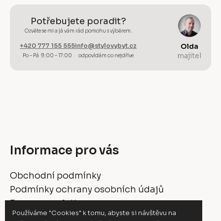
Potřebujete poradit?
Ozvěte se mi a já vám rád pomohu s výběrem.
+420 777 155 555
info@stylovybyt.cz
Olda
majitel
Po – Pá 9:00 – 17:00
odpovídám co nejdříve
Informace pro vás
Obchodní podmínky
Podmínky ochrany osobních údajů
Doprava a platba
Používáme "Cookies" k tomu, abyste si návštěvu na
Vrácení a reklamace