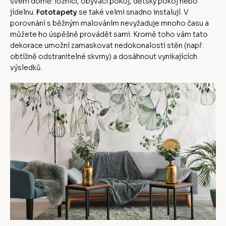
svém domě: ložnici, obývací pokoj, dětský pokoj nebo
jídelnu.
Fototapety
se také velmi snadno instalují. V
porovnání s běžným malováním nevyžaduje mnoho času a
můžete ho úspěšně provádět sami. Kromě toho vám tato
dekorace umožní zamaskovat nedokonalosti stěn (např.
obtížně odstranitelné skvrny) a dosáhnout vynikajících
výsledků.