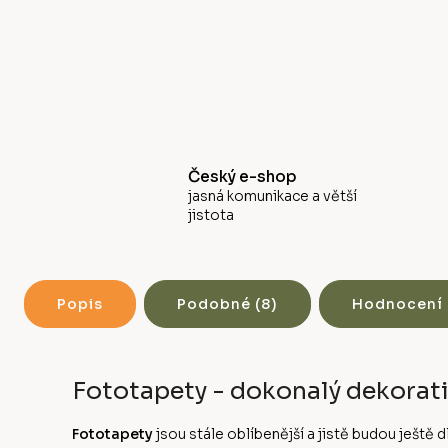
Český e-shop
jasná komunikace a větší
jistota
Popis
Podobné (8)
Hodnocení
Fototapety - dokonalý dekorati
Fototapety
jsou stále oblíbenější a jistě budou ješt