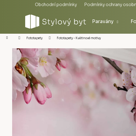
Přejít
Obchodní podmínky
Podmínky ochrany osobn
na
obsah
Paravány
Fo
Domů
Fototapety - Květinové motivy
Fototapety