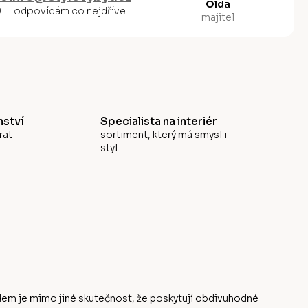
Olda
0
odpovídám co nejdříve
majitel
ství
Specialista na interiér
rat
sortiment, který má smysl i
styl
odem je mimo jiné skutečnost, že poskytují obdivuhodné