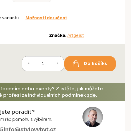
e variantu
Možnosti doručení
Značka:
Artgeist
Do košíku
, focením nebo eventy? Zjistěte, jak můžete
vé profesi za individuálních podmínek
zde
.
jete poradit?
vám rád pomohu s výběrem.
55
info@stylovybyt.cz