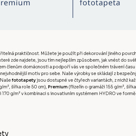
ěřitelná praktičnost. Můžete je použít při dekorování jiného povrch
 které zde najdete, jsou tím nejlepším způsobem, jak vnést do sv
šem členům domácnosti a podpoří vás ve společném trávení času
n nejvhodnější motiv pro sebe. Naše výrobky se skládají z bezpeč
. Naše
fototapety
jsou dostupné ve čtyřech variantách, z nichž kaž
0g/m², šířka role 50 cm),
Premium
(flizelín o gramáži 155 g/m², šířk
ži 170 g/m² v kombinaci s inovativním systémem HYDRO ve formě ak
ety