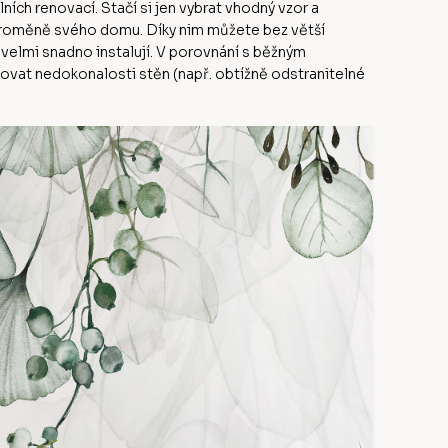
ch renovací. Stačí si jen vybrat vhodný vzor a
 proměně svého domu. Díky nim můžete bez větší
 velmi snadno instalují. V porovnání s běžným
at nedokonalosti stěn (např. obtížně odstranitelné