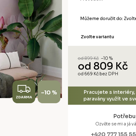
Můžeme doručit do:
Zvolt
Zvolte variantu
od 899 Kč
–10 %
od
809 Kč
od
669 Kč
bez DPH
Měrná
cena:
Z
Pracujete s interiéry
–10 %
ZDARMA
D
paravány využít ve s
A
Potřebu
R
Ozvěte se mi a já 
+420 777 155 5