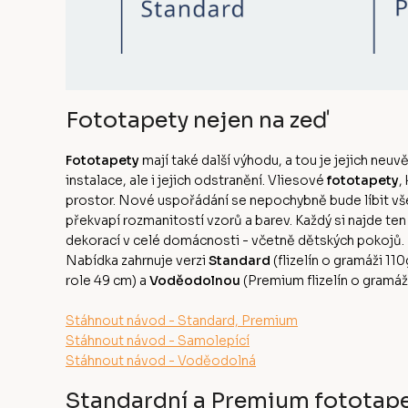
Fototapety nejen na zeď
Fototapety
mají také další výhodu, a tou je jejich neuv
instalace, ale i jejich odstranění. Vliesové
fototapety
,
prostor. Nové uspořádání se nepochybně bude líbit v
překvapí rozmanitostí vzorů a barev. Každý si najde te
dekorací v celé domácnosti - včetně dětských pokojů
Nabídka zahrnuje verzi
Standard
(flizelín o gramáži 11
role 49 cm) a
Voděodolnou
(Premium flizelín o gramá
Stáhnout návod - Standard, Premium
Stáhnout návod - Samolepící
Stáhnout návod - Voděodolná
Standardní a Premium fototap