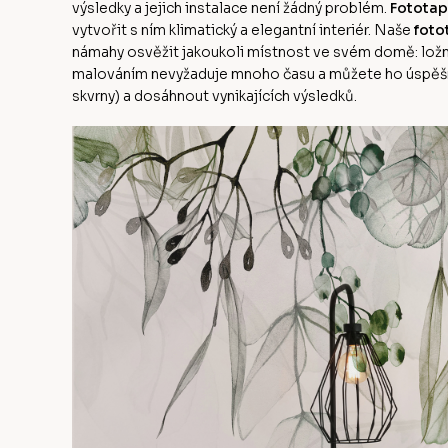
výsledky a jejich instalace není žádný problém.
Fototap
vytvořit s ním klimatický a elegantní interiér. Naše
foto
námahy osvěžit jakoukoli místnost ve svém domě: ložni
malováním nevyžaduje mnoho času a můžete ho úspěšn
skvrny) a dosáhnout vynikajících výsledků.