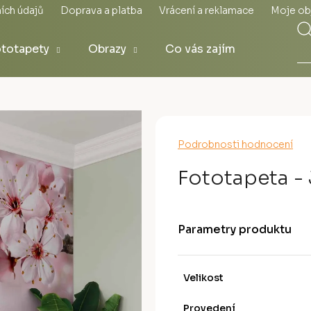
ích údajů
Doprava a platba
Vrácení a reklamace
Moje ob
totapety
Obrazy
Co vás zajímá
Průměrné
Podrobnosti hodnocení
hodnocení
produktu
Fototapeta - 
je
0,0
z
5
Parametry produktu
hvězdiček.
Velikost
Provedení