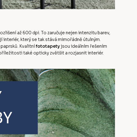
ozlišení až 600 dpi. To zaručuje nejen intenzitu barev,
jí interiér, který se tak stává mimořádně útulným.
paprsků. Kvalitní
fototapety
jsou ideálním řešením
ežitosti také opticky zvětšit a rozjasnit interiér.