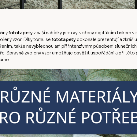
echny
fototapety
z naší nabídky jsou vytvořeny digitálním tiskem v r
volený vzor. Díky tomu se
fototapety
dokonale prezentují a zkrášlu
řením, takže nevyblednou ani při intenzivním působení slunečních 
. Správně zvolený vzor umožňuje osvěžit uspořádání a při této příl
lame.