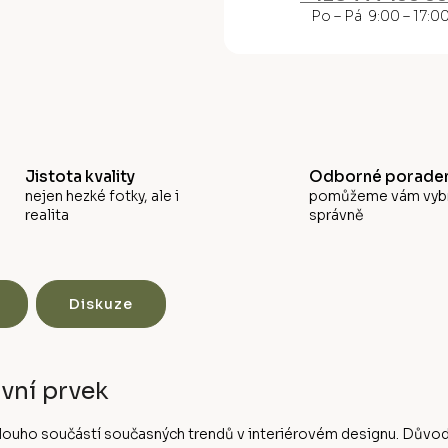
M
Po – Pá 9:00 – 17:0
A
Jistota kvality
Odborné poraden
nejen hezké fotky, ale i
pomůžeme vám vyb
realita
správně
Diskuze
vní prvek
ě dlouho součástí současných trendů v interiérovém designu. Dův