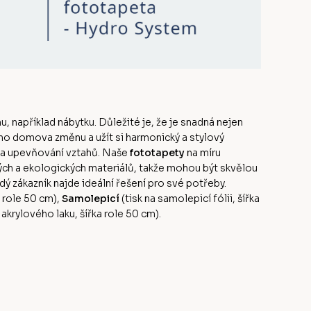
u, například nábytku. Důležité je, že je snadná nejen
ého domova změnu a užít si harmonický a stylový
 a upevňování vztahů. Naše
fototapety
na míru
ných a ekologických materiálů, takže mohou být skvělou
dý zákazník najde ideální řešení pro své potřeby.
a role 50 cm),
Samolepicí
(tisk na samolepicí fólii, šířka
rylového laku, šířka role 50 cm).