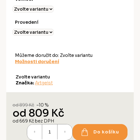
Provedení
Můžeme doručit do:
Zvolte variantu
Možnosti doručení
Zvolte variantu
Značka:
Artgeist
od 899 Kč
–10 %
od
809 Kč
od
669 Kč
bez DPH
Měrná
Do košíku
cena: