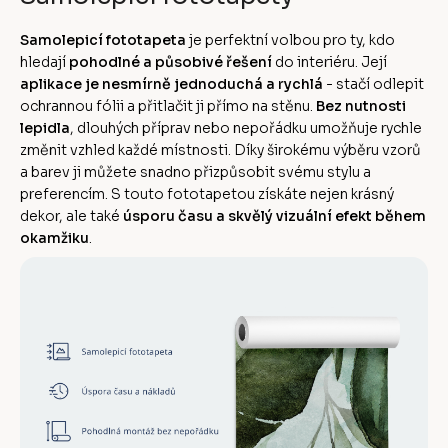
Samolepicí fototapeta
je perfektní volbou pro ty, kdo
hledají
pohodlné a působivé řešení
do interiéru. Její
aplikace je nesmírně jednoduchá a rychlá
- stačí odlepit
ochrannou fólii a přitlačit ji přímo na stěnu.
Bez nutnosti
lepidla
, dlouhých příprav nebo nepořádku umožňuje rychle
změnit vzhled každé místnosti. Díky širokému výběru vzorů
a barev ji můžete snadno přizpůsobit svému stylu a
preferencím. S touto fototapetou získáte nejen krásný
dekor, ale také
úsporu času a skvělý vizuální efekt během
okamžiku
.