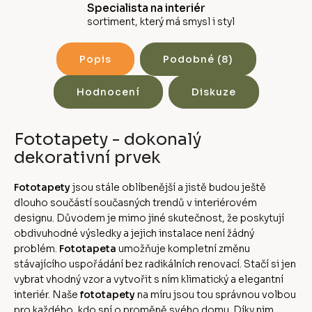
Specialista na interiér
sortiment, který má smysl i styl
Popis
Podobné (8)
Hodnocení
Diskuze
Fototapety - dokonalý
dekorativní prvek
Fototapety
jsou stále oblíbenější a jistě budou ještě
dlouho součástí současných trendů v interiérovém
designu. Důvodem je mimo jiné skutečnost, že poskytují
obdivuhodné výsledky a jejich instalace není žádný
problém.
Fototapeta
umožňuje kompletní změnu
stávajícího uspořádání bez radikálních renovací. Stačí si jen
vybrat vhodný vzor a vytvořit s ním klimatický a elegantní
interiér. Naše
fototapety
na míru jsou tou správnou volbou
pro každého, kdo sní o proměně svého domu. Díky nim