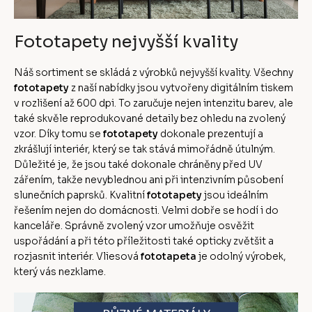
Fototapety nejvyšší kvality
Náš sortiment se skládá z výrobků nejvyšší kvality. Všechny
fototapety
z naší nabídky jsou vytvořeny digitálním tiskem
v rozlišení až 600 dpi. To zaručuje nejen intenzitu barev, ale
také skvěle reprodukované detaily bez ohledu na zvolený
vzor. Díky tomu se
fototapety
dokonale prezentují a
zkrášlují interiér, který se tak stává mimořádně útulným.
Důležité je, že jsou také dokonale chráněny před UV
zářením, takže nevyblednou ani při intenzivním působení
slunečních paprsků. Kvalitní
fototapety
jsou ideálním
řešením nejen do domácnosti. Velmi dobře se hodí i do
kanceláře. Správně zvolený vzor umožňuje osvěžit
uspořádání a při této příležitosti také opticky zvětšit a
rozjasnit interiér. Vliesová
fototapeta
je odolný výrobek,
který vás nezklame.