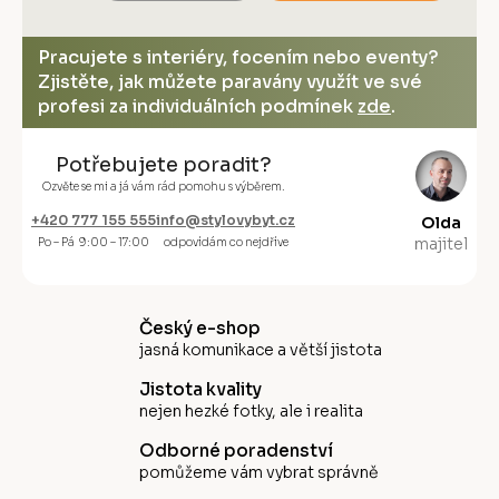
Pracujete s interiéry, focením nebo eventy?
Zjistěte, jak můžete paravány využít ve své
profesi za individuálních podmínek
zde
.
Potřebujete poradit?
Ozvěte se mi a já vám rád pomohu s výběrem.
+420 777 155 555
info@stylovybyt.cz
Olda
majitel
Po – Pá 9:00 – 17:00
odpovídám co nejdříve
Český e-shop
jasná komunikace a větší jistota
Jistota kvality
nejen hezké fotky, ale i realita
Odborné poradenství
pomůžeme vám vybrat správně