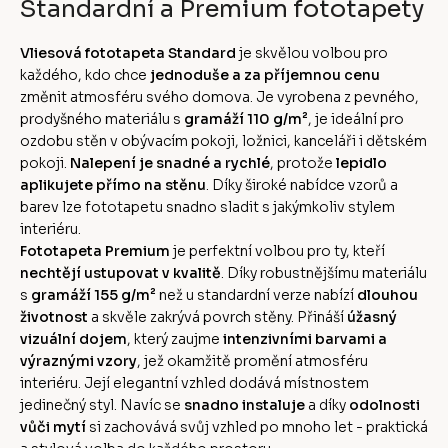
Standardní a Premium fototapety
Vliesová fototapeta Standard
je skvělou volbou pro
každého, kdo chce
jednoduše a za příjemnou cenu
změnit atmosféru svého domova. Je vyrobena z pevného,
prodyšného materiálu s
gramáží 110 g/m²
, je ideální pro
ozdobu stěn v obývacím pokoji, ložnici, kanceláři i dětském
pokoji.
Nalepení je snadné a rychlé
, protože
lepidlo
aplikujete přímo na stěnu
. Díky široké nabídce vzorů a
barev lze fototapetu snadno sladit s jakýmkoliv stylem
interiéru.
Fototapeta Premium
je perfektní volbou pro ty, kteří
nechtějí ustupovat v kvalitě
. Díky robustnějšímu materiálu
s
gramáží 155 g/m²
než u standardní verze nabízí
dlouhou
životnost
a skvěle zakrývá povrch stěny. Přináší
úžasný
vizuální dojem
, který zaujme
intenzivními barvami a
výraznými vzory
, jež okamžitě promění atmosféru
interiéru. Její elegantní vzhled dodává místnostem
jedinečný styl. Navíc se
snadno instaluje
a díky
odolnosti
vůči mytí
si zachovává svůj vzhled po mnoho let - praktická