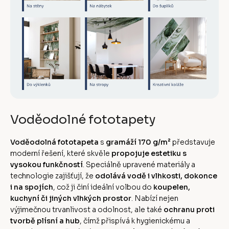
Voděodolné fototapety
Voděodolná fototapeta
s
gramáží 170 g/m²
představuje
moderní řešení, které skvěle
propojuje estetiku s
vysokou funkčností
. Speciálně upravené materiály a
technologie zajišťují, že
odolává vodě i vlhkosti, dokonce
i na spojích
, což ji činí ideální volbou do
koupelen,
kuchyní či jiných vlhkých prostor
. Nabízí nejen
výjimečnou trvanlivost a odolnost, ale také
ochranu proti
tvorbě plísní a hub
, čímž přispívá k hygienickému a