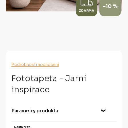
Z
–10 %
ZDARMA
D
A
R
M
A
Průměrné
Podrobnosti hodnocení
hodnocení
produktu
Fototapeta - Jarní
je
0,0
inspirace
z
5
hvězdiček.
Parametry produktu
Velikost