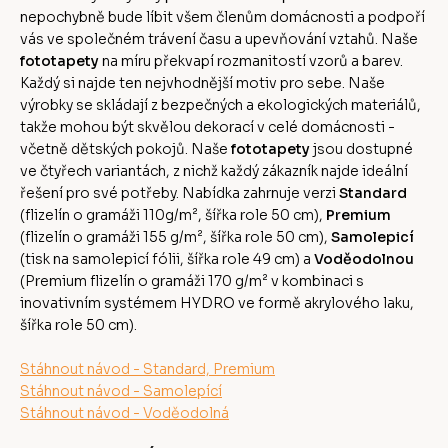
nepochybně bude líbit všem členům domácnosti a podpoří
vás ve společném trávení času a upevňování vztahů. Naše
fototapety
na míru překvapí rozmanitostí vzorů a barev.
Každý si najde ten nejvhodnější motiv pro sebe. Naše
výrobky se skládají z bezpečných a ekologických materiálů,
takže mohou být skvělou dekorací v celé domácnosti -
včetně dětských pokojů. Naše
fototapety
jsou dostupné
ve čtyřech variantách, z nichž každý zákazník najde ideální
řešení pro své potřeby. Nabídka zahrnuje verzi
Standard
(flizelín o gramáži 110g/m², šířka role 50 cm),
Premium
(flizelín o gramáži 155 g/m², šířka role 50 cm),
Samolepicí
(tisk na samolepicí fólii, šířka role 49 cm) a
Voděodolnou
(Premium flizelín o gramáži 170 g/m² v kombinaci s
inovativním systémem HYDRO ve formě akrylového laku,
šířka role 50 cm).
Stáhnout návod - Standard, Premium
Stáhnout návod - Samolepící
Stáhnout návod - Voděodolná