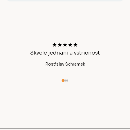
Z
á
p
a
t
★★★★★
í
Skvele jednani a vstricnost
Ano
Rostislav Schramek