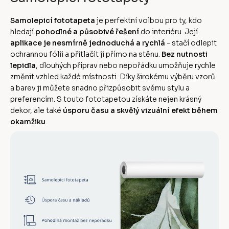
Samolepicí fototapeta
je perfektní volbou pro ty, kdo
hledají
pohodlné a působivé řešení
do interiéru. Její
aplikace je nesmírně jednoduchá a rychlá
- stačí odlepit
ochrannou fólii a přitlačit ji přímo na stěnu.
Bez nutnosti
lepidla
, dlouhých příprav nebo nepořádku umožňuje rychle
změnit vzhled každé místnosti. Díky širokému výběru vzorů
a barev ji můžete snadno přizpůsobit svému stylu a
preferencím. S touto fototapetou získáte nejen krásný
dekor, ale také
úsporu času a skvělý vizuální efekt během
okamžiku
.