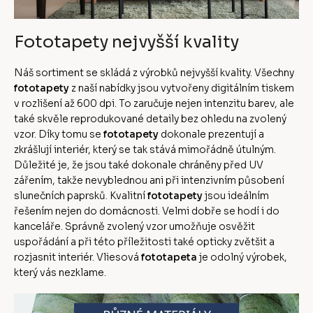
Fototapety nejvyšší kvality
Náš sortiment se skládá z výrobků nejvyšší kvality. Všechny
fototapety
z naší nabídky jsou vytvořeny digitálním tiskem
v rozlišení až 600 dpi. To zaručuje nejen intenzitu barev, ale
také skvěle reprodukované detaily bez ohledu na zvolený
vzor. Díky tomu se
fototapety
dokonale prezentují a
zkrášlují interiér, který se tak stává mimořádně útulným.
Důležité je, že jsou také dokonale chráněny před UV
zářením, takže nevyblednou ani při intenzivním působení
slunečních paprsků. Kvalitní
fototapety
jsou ideálním
řešením nejen do domácnosti. Velmi dobře se hodí i do
kanceláře. Správně zvolený vzor umožňuje osvěžit
uspořádání a při této příležitosti také opticky zvětšit a
rozjasnit interiér. Vliesová
fototapeta
je odolný výrobek,
který vás nezklame.