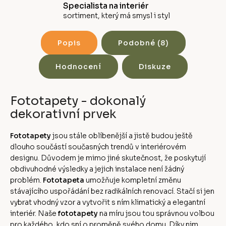
Specialista na interiér
sortiment, který má smysl i styl
Popis
Podobné (8)
Hodnocení
Diskuze
Fototapety - dokonalý
dekorativní prvek
Fototapety
jsou stále oblíbenější a jistě budou ještě
dlouho součástí současných trendů v interiérovém
designu. Důvodem je mimo jiné skutečnost, že poskytují
obdivuhodné výsledky a jejich instalace není žádný
problém.
Fototapeta
umožňuje kompletní změnu
stávajícího uspořádání bez radikálních renovací. Stačí si jen
vybrat vhodný vzor a vytvořit s ním klimatický a elegantní
interiér. Naše
fototapety
na míru jsou tou správnou volbou
pro každého, kdo sní o proměně svého domu. Díky nim