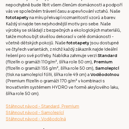
nepochybně bude líbit všem členům domácnosti a podpoří
vás ve společném trávení času a upevňování vztahů. Naše
fototapety
na míru překvapí rozmanitostí vzorů a barev.
Každý si najde ten nejvhodnější motiv pro sebe. Naše
výrobky se skládají z bezpečných a ekologických materiálů,
takže mohou být skvělou dekorací v celé domácnosti -
včetně dětských pokojů. Naše
fototapety
jsou dostupné
ve čtyřech variantách, z nichž každý zákazník najde ideální
řešení pro své potřeby. Nabídka zahrnuje verzi
Standard
(flizelín o gramáži 110g/m², šířka role 50 cm),
Premium
(flizelín o gramáži 155 g/m², šířka role 50 cm),
Samolepicí
(tisk na samolepicí fólii, šířka role 49 cm) a
Voděodolnou
(Premium flizelín o gramáži 170 g/m² v kombinaci s
inovativním systémem HYDRO ve formě akrylového laku,
šířka role 50 cm).
Stáhnout návod - Standard, Premium
Stáhnout návod - Samolepící
Stáhnout návod - Voděodolná