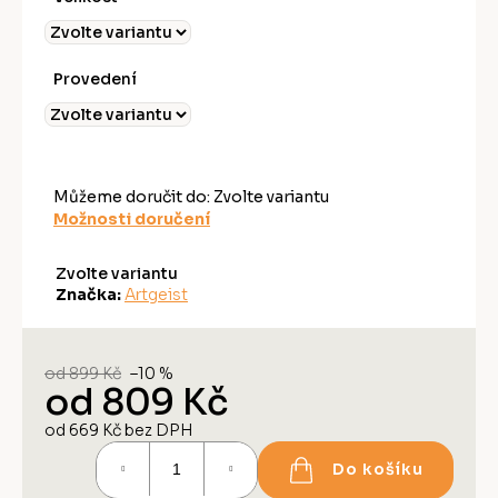
Provedení
Můžeme doručit do:
Zvolte variantu
Možnosti doručení
Zvolte variantu
Značka:
Artgeist
od 899 Kč
–10 %
od
809 Kč
od
669 Kč
bez DPH
Měrná
Do košíku
cena: