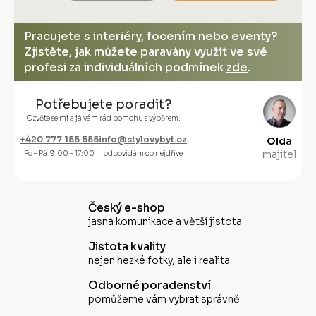
Pracujete s interiéry, focením nebo eventy?
Zjistěte, jak můžete paravány využít ve své
profesi za individuálních podmínek
zde
.
Potřebujete poradit?
Ozvěte se mi a já vám rád pomohu s výběrem.
+420 777 155 555
info@stylovybyt.cz
Olda
majitel
Po – Pá 9:00 – 17:00
odpovídám co nejdříve
Český e-shop
jasná komunikace a větší jistota
Jistota kvality
nejen hezké fotky, ale i realita
Odborné poradenství
pomůžeme vám vybrat správně