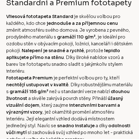
Standardní a Premium fototapety
Vliesová fototapeta Standard
je skvělou volbou pro
každého, kdo chce
jednoduše a za příjemnou cenu
změnit atmosféru svého domova. Je vyrobena z pevného,
prodyšného materiálu s
gramáží 110 g/m²
, je ideální pro
ozdobu stěn v obývacím pokoji, ložnici, kanceláři i dětském
pokoji.
Nalepení je snadné a rychlé
, protože
lepidlo
aplikujete přímo na stěnu
. Díky široké nabídce vzorů a
barev lze fototapetu snadno sladit s jakýmkoliv stylem
interiéru.
Fototapeta Premium
je perfektní volbou pro ty, kteří
nechtějí ustupovat v kvalitě
. Díky robustnějšímu materiálu
s
gramáží 155 g/m²
než u standardní verze nabízí
dlouhou
životnost
a skvěle zakrývá povrch stěny. Přináší
úžasný
vizuální dojem
, který zaujme
intenzivními barvami a
výraznými vzory
, jež okamžitě promění atmosféru
interiéru. Její elegantní vzhled dodává místnostem
jedinečný styl. Navíc se
snadno instaluje
a díky
odolnosti
vůči mytí
si zachovává svůj vzhled po mnoho let - praktická