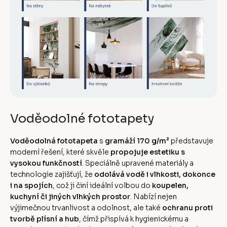
Voděodolné fototapety
Voděodolná fototapeta
s
gramáží 170 g/m²
představuje
moderní řešení, které skvěle
propojuje estetiku s
vysokou funkčností
. Speciálně upravené materiály a
technologie zajišťují, že
odolává vodě i vlhkosti, dokonce
i na spojích
, což ji činí ideální volbou do
koupelen,
kuchyní či jiných vlhkých prostor
. Nabízí nejen
výjimečnou trvanlivost a odolnost, ale také
ochranu proti
tvorbě plísní a hub
, čímž přispívá k hygienickému a