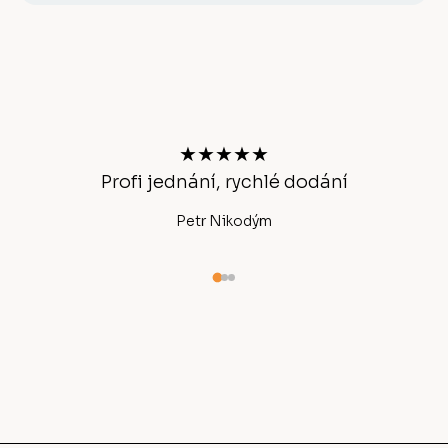
Z
á
p
a
t
★★★★★
í
Profi jednání, rychlé dodání
Ano
Petr Nikodým