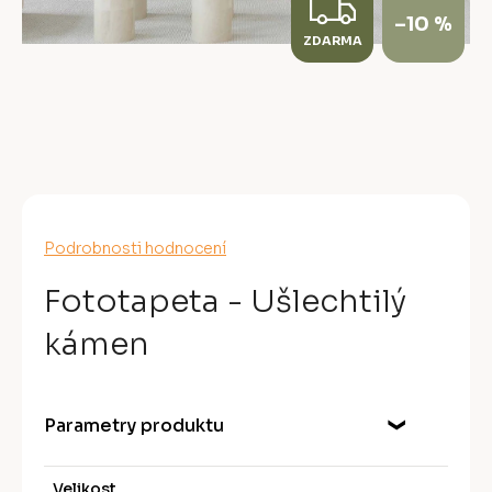
Z
–10 %
ZDARMA
D
A
R
M
A
Průměrné
Podrobnosti hodnocení
hodnocení
produktu
Fototapeta - Ušlechtilý
je
0,0
kámen
z
5
hvězdiček.
Parametry produktu
Velikost