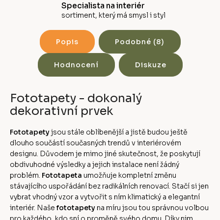
Specialista na interiér
sortiment, který má smysl i styl
Popis
Podobné (8)
Hodnocení
Diskuze
Fototapety - dokonalý
dekorativní prvek
Fototapety
jsou stále oblíbenější a jistě budou ještě
dlouho součástí současných trendů v interiérovém
designu. Důvodem je mimo jiné skutečnost, že poskytují
obdivuhodné výsledky a jejich instalace není žádný
problém.
Fototapeta
umožňuje kompletní změnu
stávajícího uspořádání bez radikálních renovací. Stačí si jen
vybrat vhodný vzor a vytvořit s ním klimatický a elegantní
interiér. Naše
fototapety
na míru jsou tou správnou volbou
pro každého, kdo sní o proměně svého domu. Díky nim