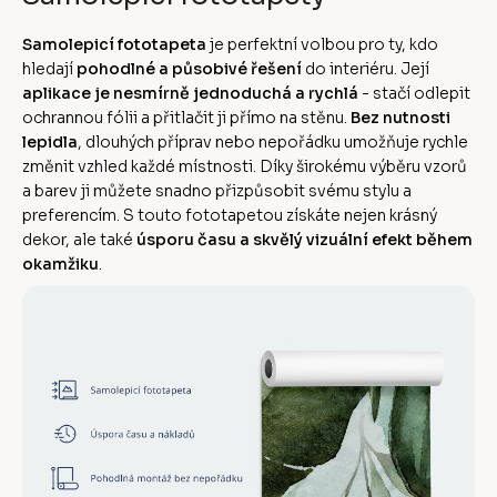
Samolepicí fototapeta
je perfektní volbou pro ty, kdo
hledají
pohodlné a působivé řešení
do interiéru. Její
aplikace je nesmírně jednoduchá a rychlá
- stačí odlepit
ochrannou fólii a přitlačit ji přímo na stěnu.
Bez nutnosti
lepidla
, dlouhých příprav nebo nepořádku umožňuje rychle
změnit vzhled každé místnosti. Díky širokému výběru vzorů
a barev ji můžete snadno přizpůsobit svému stylu a
preferencím. S touto fototapetou získáte nejen krásný
dekor, ale také
úsporu času a skvělý vizuální efekt během
okamžiku
.