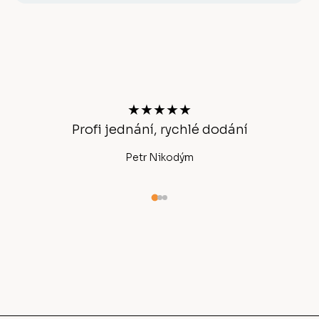
Z
á
p
a
t
★★★★★
í
Profi jednání, rychlé dodání
Ano
Petr Nikodým