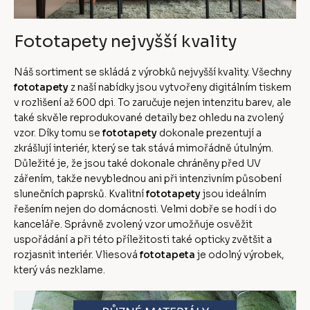
Fototapety nejvyšší kvality
Náš sortiment se skládá z výrobků nejvyšší kvality. Všechny
fototapety
z naší nabídky jsou vytvořeny digitálním tiskem
v rozlišení až 600 dpi. To zaručuje nejen intenzitu barev, ale
také skvěle reprodukované detaily bez ohledu na zvolený
vzor. Díky tomu se
fototapety
dokonale prezentují a
zkrášlují interiér, který se tak stává mimořádně útulným.
Důležité je, že jsou také dokonale chráněny před UV
zářením, takže nevyblednou ani při intenzivním působení
slunečních paprsků. Kvalitní
fototapety
jsou ideálním
řešením nejen do domácnosti. Velmi dobře se hodí i do
kanceláře. Správně zvolený vzor umožňuje osvěžit
uspořádání a při této příležitosti také opticky zvětšit a
rozjasnit interiér. Vliesová
fototapeta
je odolný výrobek,
který vás nezklame.