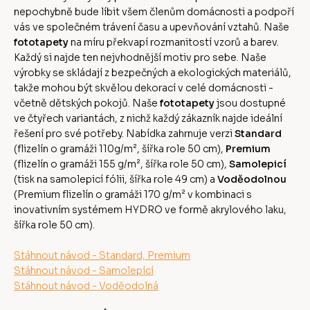
nepochybně bude líbit všem členům domácnosti a podpoří
vás ve společném trávení času a upevňování vztahů. Naše
fototapety
na míru překvapí rozmanitostí vzorů a barev.
Každý si najde ten nejvhodnější motiv pro sebe. Naše
výrobky se skládají z bezpečných a ekologických materiálů,
takže mohou být skvělou dekorací v celé domácnosti -
včetně dětských pokojů. Naše
fototapety
jsou dostupné
ve čtyřech variantách, z nichž každý zákazník najde ideální
řešení pro své potřeby. Nabídka zahrnuje verzi
Standard
(flizelín o gramáži 110g/m², šířka role 50 cm),
Premium
(flizelín o gramáži 155 g/m², šířka role 50 cm),
Samolepicí
(tisk na samolepicí fólii, šířka role 49 cm) a
Voděodolnou
(Premium flizelín o gramáži 170 g/m² v kombinaci s
inovativním systémem HYDRO ve formě akrylového laku,
šířka role 50 cm).
Stáhnout návod - Standard, Premium
Stáhnout návod - Samolepící
Stáhnout návod - Voděodolná