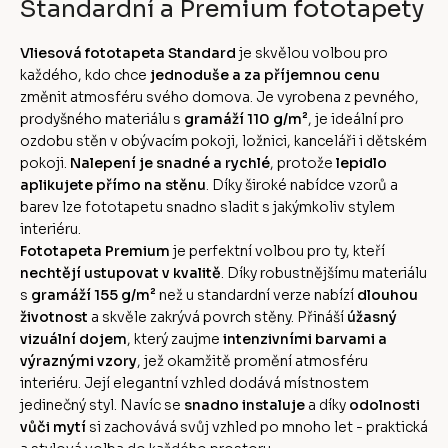
Standardní a Premium fototapety
Vliesová fototapeta Standard
je skvělou volbou pro
každého, kdo chce
jednoduše a za příjemnou cenu
změnit atmosféru svého domova. Je vyrobena z pevného,
prodyšného materiálu s
gramáží 110 g/m²
, je ideální pro
ozdobu stěn v obývacím pokoji, ložnici, kanceláři i dětském
pokoji.
Nalepení je snadné a rychlé
, protože
lepidlo
aplikujete přímo na stěnu
. Díky široké nabídce vzorů a
barev lze fototapetu snadno sladit s jakýmkoliv stylem
interiéru.
Fototapeta Premium
je perfektní volbou pro ty, kteří
nechtějí ustupovat v kvalitě
. Díky robustnějšímu materiálu
s
gramáží 155 g/m²
než u standardní verze nabízí
dlouhou
životnost
a skvěle zakrývá povrch stěny. Přináší
úžasný
vizuální dojem
, který zaujme
intenzivními barvami a
výraznými vzory
, jež okamžitě promění atmosféru
interiéru. Její elegantní vzhled dodává místnostem
jedinečný styl. Navíc se
snadno instaluje
a díky
odolnosti
vůči mytí
si zachovává svůj vzhled po mnoho let - praktická