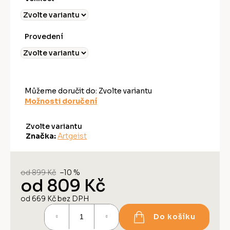
Provedení
Můžeme doručit do:
Zvolte variantu
Možnosti doručení
Zvolte variantu
Značka:
Artgeist
od 899 Kč
–10 %
od
809 Kč
od
669 Kč
bez DPH
Měrná
Do košíku
cena: