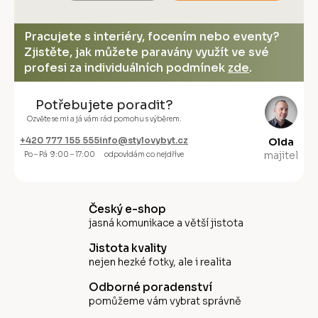
Pracujete s interiéry, focením nebo eventy?
Zjistěte, jak můžete paravány využít ve své
profesi za individuálních podmínek
zde
.
Potřebujete poradit?
Ozvěte se mi a já vám rád pomohu s výběrem.
+420 777 155 555
info@stylovybyt.cz
Olda
majitel
Po – Pá 9:00 – 17:00
odpovídám co nejdříve
Český e-shop
jasná komunikace a větší jistota
Jistota kvality
nejen hezké fotky, ale i realita
Odborné poradenství
pomůžeme vám vybrat správně