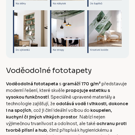
Voděodolné fototapety
Voděodolná fototapeta
s
gramáží 170 g/m²
představuje
moderní řešení, které skvěle
propojuje estetiku s
vysokou funkčností
. Speciálně upravené materiály a
technologie zajišťují, že
odolává vodě i vlhkosti, dokonce
i na spojích
, což ji činí ideální volbou do
koupelen,
kuchyní či jiných vlhkých prostor
. Nabízí nejen
výjimečnou trvanlivost a odolnost, ale také
ochranu proti
tvorbě plísní a hub
, čímž přispívá k hygienickému a