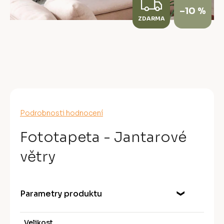
Z
–10 %
ZDARMA
D
A
R
M
A
Průměrné
Podrobnosti hodnocení
hodnocení
produktu
Fototapeta - Jantarové
je
0,0
větry
z
5
hvězdiček.
Parametry produktu
Velikost