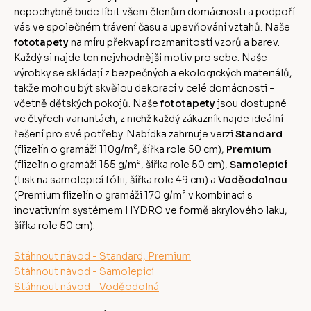
nepochybně bude líbit všem členům domácnosti a podpoří
vás ve společném trávení času a upevňování vztahů. Naše
fototapety
na míru překvapí rozmanitostí vzorů a barev.
Každý si najde ten nejvhodnější motiv pro sebe. Naše
výrobky se skládají z bezpečných a ekologických materiálů,
takže mohou být skvělou dekorací v celé domácnosti -
včetně dětských pokojů. Naše
fototapety
jsou dostupné
ve čtyřech variantách, z nichž každý zákazník najde ideální
řešení pro své potřeby. Nabídka zahrnuje verzi
Standard
(flizelín o gramáži 110g/m², šířka role 50 cm),
Premium
(flizelín o gramáži 155 g/m², šířka role 50 cm),
Samolepicí
(tisk na samolepicí fólii, šířka role 49 cm) a
Voděodolnou
(Premium flizelín o gramáži 170 g/m² v kombinaci s
inovativním systémem HYDRO ve formě akrylového laku,
šířka role 50 cm).
Stáhnout návod - Standard, Premium
Stáhnout návod - Samolepící
Stáhnout návod - Voděodolná