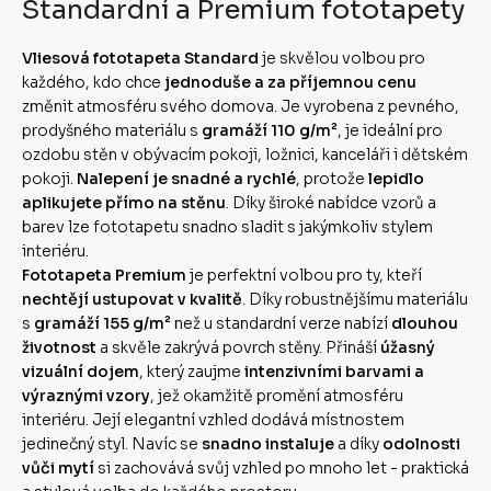
Standardní a Premium fototapety
Vliesová fototapeta Standard
je skvělou volbou pro
každého, kdo chce
jednoduše a za příjemnou cenu
změnit atmosféru svého domova. Je vyrobena z pevného,
prodyšného materiálu s
gramáží 110 g/m²
, je ideální pro
ozdobu stěn v obývacím pokoji, ložnici, kanceláři i dětském
pokoji.
Nalepení je snadné a rychlé
, protože
lepidlo
aplikujete přímo na stěnu
. Díky široké nabídce vzorů a
barev lze fototapetu snadno sladit s jakýmkoliv stylem
interiéru.
Fototapeta Premium
je perfektní volbou pro ty, kteří
nechtějí ustupovat v kvalitě
. Díky robustnějšímu materiálu
s
gramáží 155 g/m²
než u standardní verze nabízí
dlouhou
životnost
a skvěle zakrývá povrch stěny. Přináší
úžasný
vizuální dojem
, který zaujme
intenzivními barvami a
výraznými vzory
, jež okamžitě promění atmosféru
interiéru. Její elegantní vzhled dodává místnostem
jedinečný styl. Navíc se
snadno instaluje
a díky
odolnosti
vůči mytí
si zachovává svůj vzhled po mnoho let - praktická