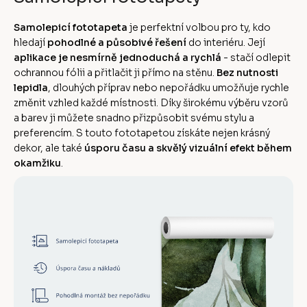
Samolepicí fototapeta
je perfektní volbou pro ty, kdo
hledají
pohodlné a působivé řešení
do interiéru. Její
aplikace je nesmírně jednoduchá a rychlá
- stačí odlepit
ochrannou fólii a přitlačit ji přímo na stěnu.
Bez nutnosti
lepidla
, dlouhých příprav nebo nepořádku umožňuje rychle
změnit vzhled každé místnosti. Díky širokému výběru vzorů
a barev ji můžete snadno přizpůsobit svému stylu a
preferencím. S touto fototapetou získáte nejen krásný
dekor, ale také
úsporu času a skvělý vizuální efekt během
okamžiku
.