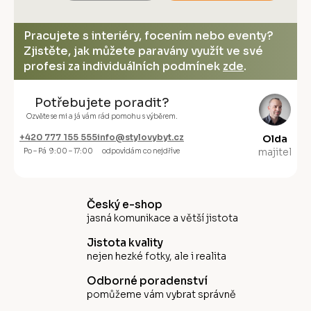
Pracujete s interiéry, focením nebo eventy?
Zjistěte, jak můžete paravány využít ve své
profesi za individuálních podmínek
zde
.
Potřebujete poradit?
Ozvěte se mi a já vám rád pomohu s výběrem.
+420 777 155 555
info@stylovybyt.cz
Olda
majitel
Po – Pá 9:00 – 17:00
odpovídám co nejdříve
Český e-shop
jasná komunikace a větší jistota
Jistota kvality
nejen hezké fotky, ale i realita
Odborné poradenství
pomůžeme vám vybrat správně