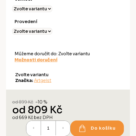
Provedení
Můžeme doručit do:
Zvolte variantu
Možnosti doručení
Zvolte variantu
Značka:
Artgeist
od 899 Kč
–10 %
od
809 Kč
od
669 Kč
bez DPH
Měrná
Do košíku
cena: