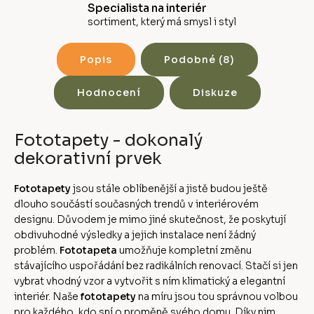
Specialista na interiér
sortiment, který má smysl i styl
Popis
Podobné (8)
Hodnocení
Diskuze
Fototapety - dokonalý
dekorativní prvek
Fototapety
jsou stále oblíbenější a jistě budou ještě
dlouho součástí současných trendů v interiérovém
designu. Důvodem je mimo jiné skutečnost, že poskytují
obdivuhodné výsledky a jejich instalace není žádný
problém.
Fototapeta
umožňuje kompletní změnu
stávajícího uspořádání bez radikálních renovací. Stačí si jen
vybrat vhodný vzor a vytvořit s ním klimatický a elegantní
interiér. Naše
fototapety
na míru jsou tou správnou volbou
pro každého, kdo sní o proměně svého domu. Díky nim