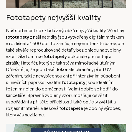
Fototapety nejvyšší kvality
Náš sortiment se skládá z výrobků nejvyšší kvality. Všechny
fototapety
z naší nabídky jsou vytvořeny digitálním tiskem
v rozlišení až 600 dpi. To zaručuje nejen intenzitu barev, ale
také skvěle reprodukované detaily bez ohledu na zvolený
vzor. Díky tomu se
fototapety
dokonale prezentují a
zkrášlují interiér, který se tak stává mimořádně útulným.
Důležité je, že jsou také dokonale chráněny před UV
zářením, takže nevyblednou ani při intenzivním působení
slunečních paprsků. Kvalitní
fototapety
jsou ideálním
řešením nejen do domácnosti. Velmi dobře se hodí i do
kanceláře. Správně zvolený vzor umožňuje osvěžit
uspořádání a při této příležitosti také opticky zvětšit a
rozjasnit interiér. Vliesová
fototapeta
je odolný výrobek,
který vás nezklame.