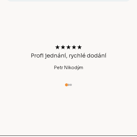
Z
á
p
a
t
★★★★★
í
Profi jednání, rychlé dodání
Ano
Petr Nikodým