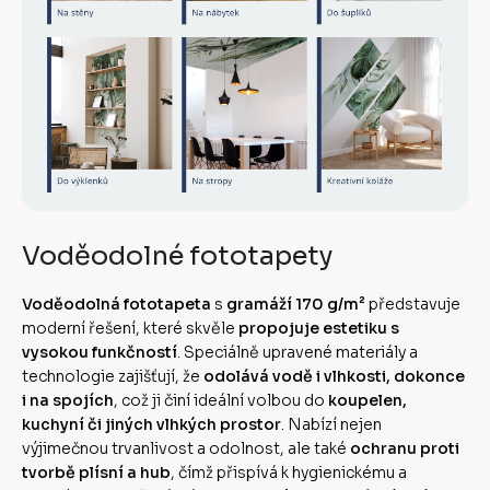
Voděodolné fototapety
Voděodolná fototapeta
s
gramáží 170 g/m²
představuje
moderní řešení, které skvěle
propojuje estetiku s
vysokou funkčností
. Speciálně upravené materiály a
technologie zajišťují, že
odolává vodě i vlhkosti, dokonce
i na spojích
, což ji činí ideální volbou do
koupelen,
kuchyní či jiných vlhkých prostor
. Nabízí nejen
výjimečnou trvanlivost a odolnost, ale také
ochranu proti
tvorbě plísní a hub
, čímž přispívá k hygienickému a