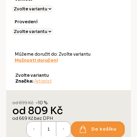
Provedení
Můžeme doručit do:
Zvolte variantu
Možnosti doručení
Zvolte variantu
Značka:
Artgeist
od 899 Kč
–10 %
od
809 Kč
od
669 Kč
bez DPH
Měrná
Do košíku
cena: