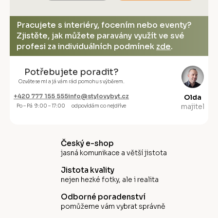
Pracujete s interiéry, focením nebo eventy?
Zjistěte, jak můžete paravány využít ve své
profesi za individuálních podmínek
zde
.
Potřebujete poradit?
Ozvěte se mi a já vám rád pomohu s výběrem.
+420 777 155 555
info@stylovybyt.cz
Olda
majitel
Po – Pá 9:00 – 17:00
odpovídám co nejdříve
Český e-shop
jasná komunikace a větší jistota
Jistota kvality
nejen hezké fotky, ale i realita
Odborné poradenství
pomůžeme vám vybrat správně