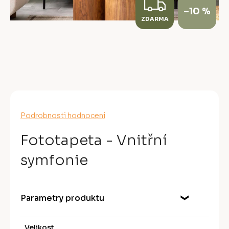
Z
–10 %
ZDARMA
D
A
R
M
A
Průměrné
Podrobnosti hodnocení
hodnocení
produktu
Fototapeta - Vnitřní
je
0,0
symfonie
z
5
hvězdiček.
Parametry produktu
Velikost