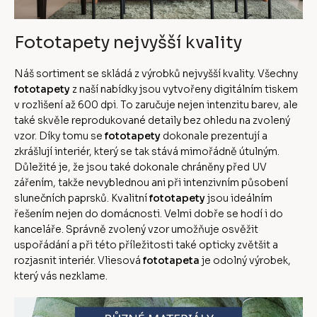
Fototapety nejvyšší kvality
Náš sortiment se skládá z výrobků nejvyšší kvality. Všechny
fototapety
z naší nabídky jsou vytvořeny digitálním tiskem
v rozlišení až 600 dpi. To zaručuje nejen intenzitu barev, ale
také skvěle reprodukované detaily bez ohledu na zvolený
vzor. Díky tomu se
fototapety
dokonale prezentují a
zkrášlují interiér, který se tak stává mimořádně útulným.
Důležité je, že jsou také dokonale chráněny před UV
zářením, takže nevyblednou ani při intenzivním působení
slunečních paprsků. Kvalitní
fototapety
jsou ideálním
řešením nejen do domácnosti. Velmi dobře se hodí i do
kanceláře. Správně zvolený vzor umožňuje osvěžit
uspořádání a při této příležitosti také opticky zvětšit a
rozjasnit interiér. Vliesová
fototapeta
je odolný výrobek,
který vás nezklame.