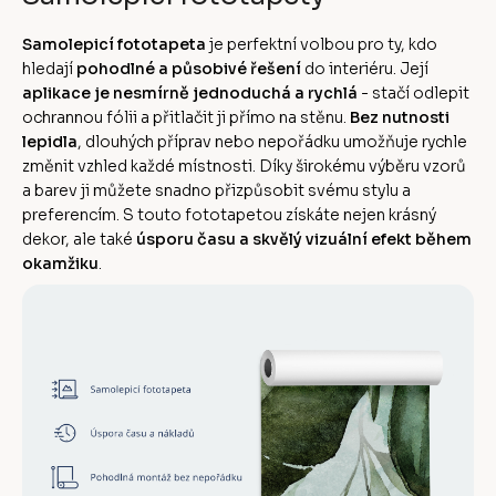
Samolepicí fototapeta
je perfektní volbou pro ty, kdo
hledají
pohodlné a působivé řešení
do interiéru. Její
aplikace je nesmírně jednoduchá a rychlá
- stačí odlepit
ochrannou fólii a přitlačit ji přímo na stěnu.
Bez nutnosti
lepidla
, dlouhých příprav nebo nepořádku umožňuje rychle
změnit vzhled každé místnosti. Díky širokému výběru vzorů
a barev ji můžete snadno přizpůsobit svému stylu a
preferencím. S touto fototapetou získáte nejen krásný
dekor, ale také
úsporu času a skvělý vizuální efekt během
okamžiku
.