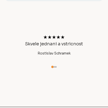
Z
á
p
a
t
★★★★★
í
Skvele jednani a vstricnost
Ano
Rostislav Schramek