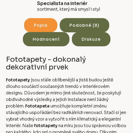
Specialista na interiér
sortiment, který má smysl i styl
Popis
Podobné (8)
Hodnocení
Diskuze
Fototapety - dokonalý
dekorativní prvek
Fototapety
jsou stále oblíbenější a jistě budou ještě
dlouho součástí současných trendů v interiérovém
designu. Důvodem je mimo jiné skutečnost, že poskytují
obdivuhodné výsledky a jejich instalace není žádný
problém.
Fototapeta
umožňuje kompletní změnu
stávajícího uspořádání bez radikálních renovací. Stačí si jen
vybrat vhodný vzor a vytvořit s ním klimatický a elegantní
interiér. Naše
fototapety
na míru jsou tou správnou volbou
pro každého, kdo sní o proměně svého domu. Díky nim