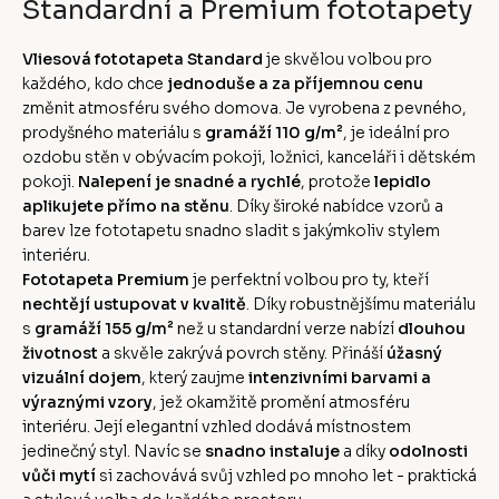
Standardní a Premium fototapety
Vliesová fototapeta Standard
je skvělou volbou pro
každého, kdo chce
jednoduše a za příjemnou cenu
změnit atmosféru svého domova. Je vyrobena z pevného,
prodyšného materiálu s
gramáží 110 g/m²
, je ideální pro
ozdobu stěn v obývacím pokoji, ložnici, kanceláři i dětském
pokoji.
Nalepení je snadné a rychlé
, protože
lepidlo
aplikujete přímo na stěnu
. Díky široké nabídce vzorů a
barev lze fototapetu snadno sladit s jakýmkoliv stylem
interiéru.
Fototapeta Premium
je perfektní volbou pro ty, kteří
nechtějí ustupovat v kvalitě
. Díky robustnějšímu materiálu
s
gramáží 155 g/m²
než u standardní verze nabízí
dlouhou
životnost
a skvěle zakrývá povrch stěny. Přináší
úžasný
vizuální dojem
, který zaujme
intenzivními barvami a
výraznými vzory
, jež okamžitě promění atmosféru
interiéru. Její elegantní vzhled dodává místnostem
jedinečný styl. Navíc se
snadno instaluje
a díky
odolnosti
vůči mytí
si zachovává svůj vzhled po mnoho let - praktická