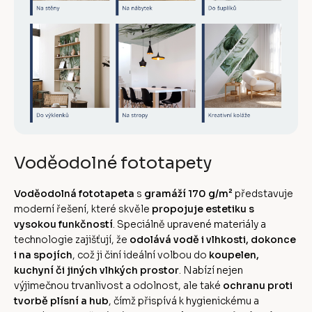
Voděodolné fototapety
Voděodolná fototapeta
s
gramáží 170 g/m²
představuje
moderní řešení, které skvěle
propojuje estetiku s
vysokou funkčností
. Speciálně upravené materiály a
technologie zajišťují, že
odolává vodě i vlhkosti, dokonce
i na spojích
, což ji činí ideální volbou do
koupelen,
kuchyní či jiných vlhkých prostor
. Nabízí nejen
výjimečnou trvanlivost a odolnost, ale také
ochranu proti
tvorbě plísní a hub
, čímž přispívá k hygienickému a