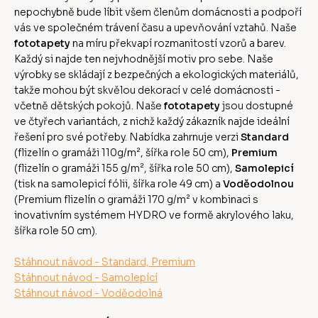
nepochybně bude líbit všem členům domácnosti a podpoří
vás ve společném trávení času a upevňování vztahů. Naše
fototapety
na míru překvapí rozmanitostí vzorů a barev.
Každý si najde ten nejvhodnější motiv pro sebe. Naše
výrobky se skládají z bezpečných a ekologických materiálů,
takže mohou být skvělou dekorací v celé domácnosti -
včetně dětských pokojů. Naše
fototapety
jsou dostupné
ve čtyřech variantách, z nichž každý zákazník najde ideální
řešení pro své potřeby. Nabídka zahrnuje verzi
Standard
(flizelín o gramáži 110g/m², šířka role 50 cm),
Premium
(flizelín o gramáži 155 g/m², šířka role 50 cm),
Samolepicí
(tisk na samolepicí fólii, šířka role 49 cm) a
Voděodolnou
(Premium flizelín o gramáži 170 g/m² v kombinaci s
inovativním systémem HYDRO ve formě akrylového laku,
šířka role 50 cm).
Stáhnout návod - Standard, Premium
Stáhnout návod - Samolepící
Stáhnout návod - Voděodolná