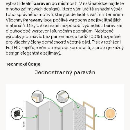
vybrat ideální
paravan
do místnosti. V naší nabídce najdete
mnoho zajímavých designů, které vám určitě usnadní výběr
toho správného motivu, který bude ladit s vaším interiérem.
Všechny
Paravany
jsou pečlivě vyrobeny z nejkvalitnějších
materiálů. Díky UV ochraně nezpůsobí vyblednutí barev ani
dlouhodobé vystavení slunečním paprskům. Nabízené
výrobky jsou navíc bez parfemace, a tudíž 100% bezpečné
pro všechny členy domácnosti včetně dětí. Tisk v rozlišení
Full HD zajišťuje věrnou reprodukci detailů, a proto je každý
design elegantní a zajímavý.
Technické údaje
Jednostranný paraván