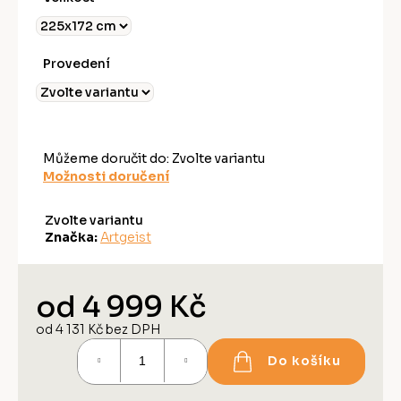
Provedení
Můžeme doručit do:
Zvolte variantu
Možnosti doručení
Zvolte variantu
Značka:
Artgeist
od
4 999 Kč
od
4 131 Kč
bez DPH
Měrná
Do košíku
cena: