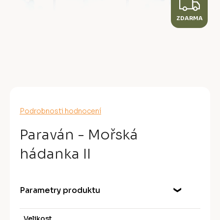
Z
ZDARMA
D
A
R
M
A
Průměrné
Podrobnosti hodnocení
hodnocení
produktu
Paraván - Mořská
je
0,0
hádanka II
z
5
hvězdiček.
Parametry produktu
Velikost