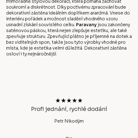
mimořádně stylovou dekoraci, která pomáhá zachovat
soukromí a diskrétnost. Díky poctivému zpracování bude
dekorativní zástěna ideálním doplňkem aranžmá. Vnese do
interiéru pořádek a možnost sladění vhodného vzoru
usnadní získání souvislého celku.
Paravany
jsou zakončeny
saténovou páskou, která nejen zlepšuje estetiku, ale také
zpevňuje strukturu. Zpevňující plátno je příjemné na dotek a
bez viditelných spon, takže jsou tyto výrobky vhodné pro
místa, kde je estetika velmi důležitá. Dekorativní zástěna
osloví i ty nejnáročnější.
Z
á
p
a
t
★★★★★
í
chlé
Profi jednání, rychlé dodání
Petr Nikodým