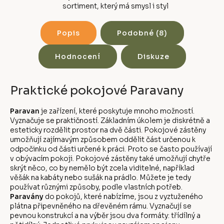
sortiment, který má smysl i styl
Popis
Podobné (8)
Hodnocení
Diskuze
Praktické pokojové Paravany
Paravan
je zařízení, které poskytuje mnoho možností.
Vyznačuje se praktičností. Základním úkolem je diskrétně a
esteticky rozdělit prostor na dvě části. Pokojové zástěny
umožňují zajímavým způsobem oddělit část určenou k
odpočinku od části určené k práci. Proto se často používají
v obývacím pokoji. Pokojové zástěny také umožňují chytře
skrýt něco, co by nemělo být zcela viditelné, například
věšák na kabáty nebo sušák na prádlo. Můžete je tedy
používat různými způsoby, podle vlastních potřeb.
Paravány
do pokojů, které nabízíme, jsou z vyztuženého
plátna připevněného na dřevěném rámu. Vyznačují se
pevnou konstrukcí a na výběr jsou dva formáty: třídílný a