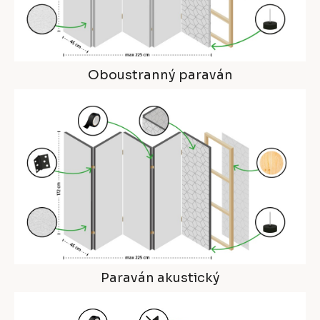
Oboustranný paraván
Paraván akustický