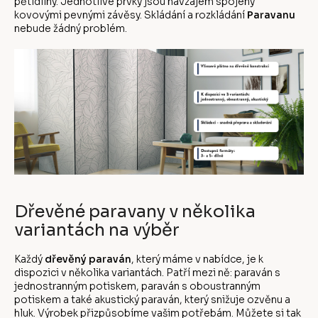
pětidílný. Jednotlivé prvky jsou navzájem spojeny
kovovými pevnými závěsy. Skládání a rozkládání
Paravanu
nebude žádný problém.
Dřevěné paravany v několika
variantách na výběr
Každý
dřevěný paraván
, který máme v nabídce, je k
dispozici v několika variantách. Patří mezi ně: paraván s
jednostranným potiskem, paraván s oboustranným
potiskem a také akustický paraván, který snižuje ozvěnu a
hluk. Výrobek přizpůsobíme vašim potřebám. Můžete si tak