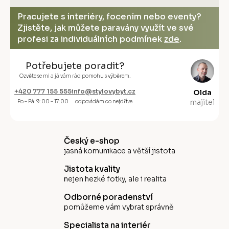
Pracujete s interiéry, focením nebo eventy?
Zjistěte, jak můžete paravány využít ve své
profesi za individuálních podmínek
zde
.
Potřebujete poradit?
Ozvěte se mi a já vám rád pomohu s výběrem.
+420 777 155 555
info@stylovybyt.cz
Olda
majitel
Po – Pá 9:00 – 17:00
odpovídám co nejdříve
Český e-shop
jasná komunikace a větší jistota
Jistota kvality
nejen hezké fotky, ale i realita
Odborné poradenství
pomůžeme vám vybrat správně
Specialista na interiér