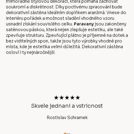
mimořádně stylovou dekoraci, která pomáhá zachovat
soukromí a diskrétnost. Díky poctivému zpracování bude
dekorativní zástěna ideálním doplňkem aranžmá. Vnese do
interiéru pořádek a možnost sladění vhodného vzoru
usnadní získání souvislého celku.
Paravany
jsou zakončeny
saténovou páskou, která nejen zlepšuje estetiku, ale také
zpevňuje strukturu. Zpevňující plátno je příjemné na dotek a
bez viditelných spon, takže jsou tyto výrobky vhodné pro
místa, kde je estetika velmi důležitá. Dekorativní zástěna
osloví i ty nejnáročnější.
Z
á
p
a
t
★★★★★
í
chlé
Skvele jednani a vstricnost
Rostislav Schramek