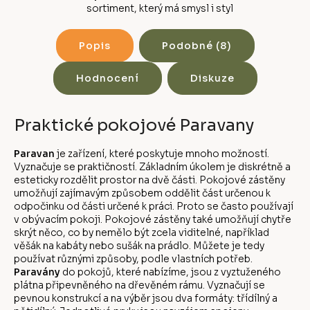
sortiment, který má smysl i styl
Popis
Podobné (8)
Hodnocení
Diskuze
Praktické pokojové Paravany
Paravan
je zařízení, které poskytuje mnoho možností.
Vyznačuje se praktičností. Základním úkolem je diskrétně a
esteticky rozdělit prostor na dvě části. Pokojové zástěny
umožňují zajímavým způsobem oddělit část určenou k
odpočinku od části určené k práci. Proto se často používají
v obývacím pokoji. Pokojové zástěny také umožňují chytře
skrýt něco, co by nemělo být zcela viditelné, například
věšák na kabáty nebo sušák na prádlo. Můžete je tedy
používat různými způsoby, podle vlastních potřeb.
Paravány
do pokojů, které nabízíme, jsou z vyztuženého
plátna připevněného na dřevěném rámu. Vyznačují se
pevnou konstrukcí a na výběr jsou dva formáty: třídílný a