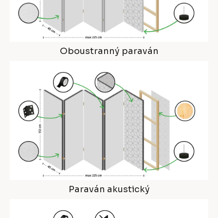
Oboustranný paraván
Paraván akustický