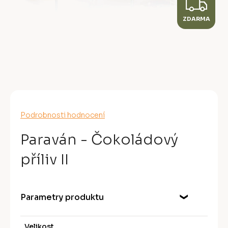
Z
ZDARMA
D
A
R
M
A
Průměrné
Podrobnosti hodnocení
hodnocení
produktu
Paraván - Čokoládový
je
0,0
příliv II
z
5
hvězdiček.
Parametry produktu
Velikost