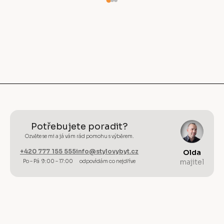
Potřebujete poradit?
Ozvěte se mi a já vám rád pomohu s výběrem.
+420 777 155 555
info@stylovybyt.cz
Olda
majitel
Po – Pá 9:00 – 17:00
odpovídám co nejdříve