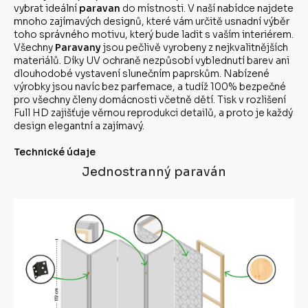
vybrat ideální
paravan
do místnosti. V naší nabídce najdete
mnoho zajímavých designů, které vám určitě usnadní výběr
toho správného motivu, který bude ladit s vaším interiérem.
Všechny
Paravany
jsou pečlivě vyrobeny z nejkvalitnějších
materiálů. Díky UV ochraně nezpůsobí vyblednutí barev ani
dlouhodobé vystavení slunečním paprskům. Nabízené
výrobky jsou navíc bez parfemace, a tudíž 100% bezpečné
pro všechny členy domácnosti včetně dětí. Tisk v rozlišení
Full HD zajišťuje věrnou reprodukci detailů, a proto je každý
design elegantní a zajímavý.
Technické údaje
Jednostranný paraván