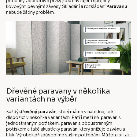
pětidílný. Jednotlivé prvky jsou navzájem spojeny
kovovými pevnými závěsy. Skládání a rozkládání
Paravanu
nebude žádný problém.
Dřevěné paravany v několika
variantách na výběr
Každý
dřevěný paraván
, který máme v nabídce, je k
dispozici v několika variantách. Patří mezi ně: paraván s
jednostranným potiskem, paraván s oboustranným
potiskem a také akustický paraván, který snižuje ozvěnu a
hluk. Výrobek přizpůsobíme vašim potřebám. Můžete si tak