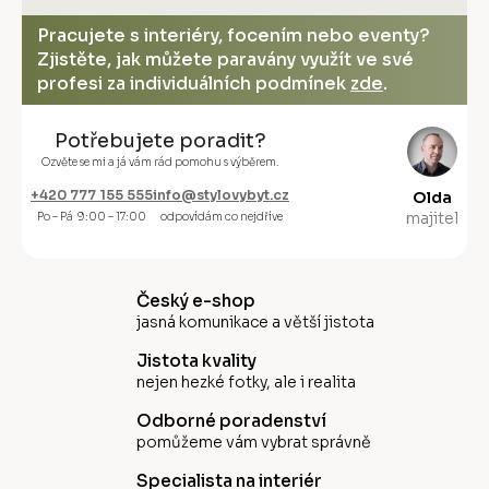
Pracujete s interiéry, focením nebo eventy?
Zjistěte, jak můžete paravány využít ve své
profesi za individuálních podmínek
zde
.
Potřebujete poradit?
Ozvěte se mi a já vám rád pomohu s výběrem.
+420 777 155 555
info@stylovybyt.cz
Olda
majitel
Po – Pá 9:00 – 17:00
odpovídám co nejdříve
Český e-shop
jasná komunikace a větší jistota
Jistota kvality
nejen hezké fotky, ale i realita
Odborné poradenství
pomůžeme vám vybrat správně
Specialista na interiér