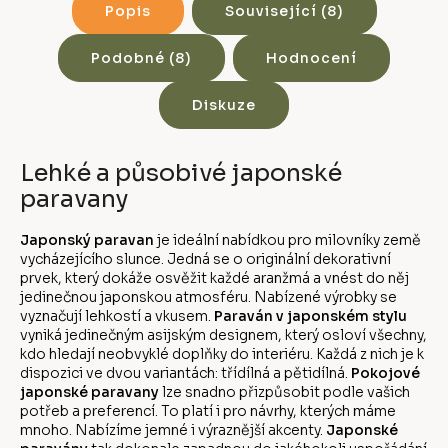
Popis
Související (8)
Podobné (8)
Hodnocení
Diskuze
Lehké a působivé japonské
paravany
Japonský paravan
je ideální nabídkou pro milovníky země
vycházejícího slunce. Jedná se o originální dekorativní
prvek, který dokáže osvěžit každé aranžmá a vnést do něj
jedinečnou japonskou atmosféru. Nabízené výrobky se
vyznačují lehkostí a vkusem.
Paraván v japonském stylu
vyniká jedinečným asijským designem, který osloví všechny,
kdo hledají neobvyklé doplňky do interiéru. Každá z nich je k
dispozici ve dvou variantách: třídílná a pětidílná.
Pokojové
japonské paravany
lze snadno přizpůsobit podle vašich
potřeb a preferencí. To platí i pro návrhy, kterých máme
mnoho. Nabízíme jemné i výraznější akcenty.
Japonské