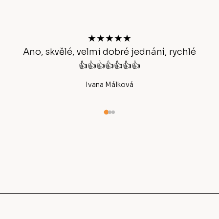
p
a
t
★★★★★
í
Ano, skvělé, velmi dobré jednání, rychlé
👍👍👍👍👍👍👍
Ivana Málková