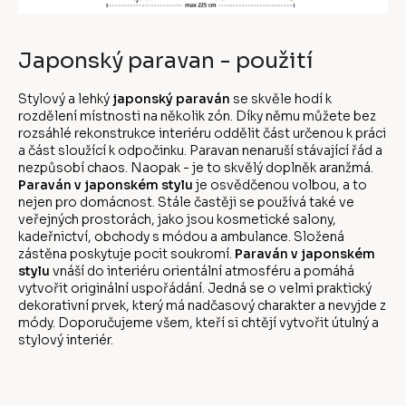
Japonský paravan - použití
Stylový a lehký
japonský paraván
se skvěle hodí k
rozdělení místnosti na několik zón. Díky němu můžete bez
rozsáhlé rekonstrukce interiéru oddělit část určenou k práci
a část sloužící k odpočinku. Paravan nenaruší stávající řád a
nezpůsobí chaos. Naopak - je to skvělý doplněk aranžmá.
Paraván v japonském stylu
je osvědčenou volbou, a to
nejen pro domácnost. Stále častěji se používá také ve
veřejných prostorách, jako jsou kosmetické salony,
kadeřnictví, obchody s módou a ambulance. Složená
zástěna poskytuje pocit soukromí.
Paraván v japonském
stylu
vnáší do interiéru orientální atmosféru a pomáhá
vytvořit originální uspořádání. Jedná se o velmi praktický
dekorativní prvek, který má nadčasový charakter a nevyjde z
módy. Doporučujeme všem, kteří si chtějí vytvořit útulný a
stylový interiér.
Z
á