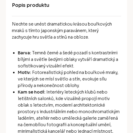
Popis produktu
Nechte se unést dramatickou krásou bouřkových
mraků s tímto japonským paravánem, který
zachycuje hru světla a stínů na obloze.
Barva:
Temně černé a šedé pozadí s kontrastními
bílými a světle šedými oblaky vytváří dramatický a
sofistikovaný vizuální efekt.
Motiv:
Fotorealistický pohled na bouřkové mraky,
ve kterých se mísí světlo a stín, evokuje sílu
přírody a nekonečnost oblohy.
Kam se hodí:
Interiéry leteckých klubů nebo
letištních salonků, kde vizuálně propojí motiv
oblak s letectvím, moderní architektonické
prostory s industriálním nebo monochromatickým
laděním, ateliér nebo umělecká galerie zaměřená
na černobílou fotografii a konceptuální umění,
minimalistická kancelář nebo jednací místnost,