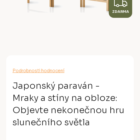
Z
ZDARMA
D
A
R
M
A
Průměrné
Podrobnosti hodnocení
hodnocení
produktu
Japonský paraván -
je
0,0
Mraky a stíny na obloze:
z
5
Objevte nekonečnou hru
hvězdiček.
slunečního světla