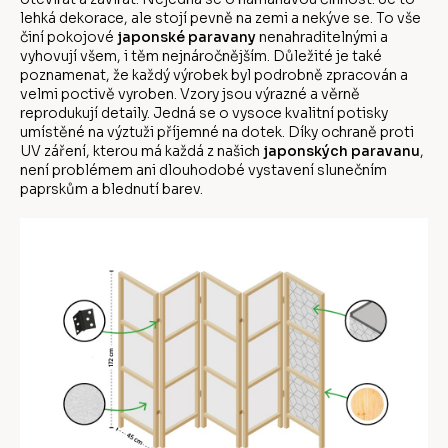
lehká dekorace, ale stojí pevně na zemi a nekýve se. To vše
činí pokojové
japonské paravany
nenahraditelnými a
vyhovují všem, i těm nejnáročnějším. Důležité je také
poznamenat, že každý výrobek byl podrobně zpracován a
velmi poctivě vyroben. Vzory jsou výrazné a věrně
reprodukují detaily. Jedná se o vysoce kvalitní potisky
umístěné na výztuži příjemné na dotek. Díky ochraně proti
UV záření, kterou má každá z našich
japonských paravanu
,
není problémem ani dlouhodobé vystavení slunečním
paprskům a blednutí barev.