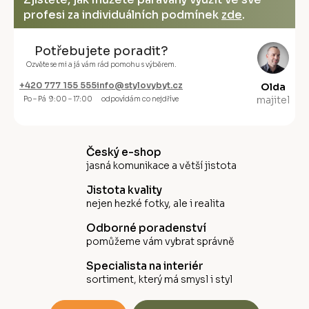
profesi za individuálních podmínek
zde
.
Potřebujete poradit?
Ozvěte se mi a já vám rád pomohu s výběrem.
+420 777 155 555
info@stylovybyt.cz
Olda
majitel
Po – Pá 9:00 – 17:00
odpovídám co nejdříve
Český e-shop
jasná komunikace a větší jistota
Jistota kvality
nejen hezké fotky, ale i realita
Odborné poradenství
pomůžeme vám vybrat správně
Specialista na interiér
sortiment, který má smysl i styl