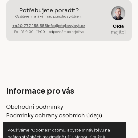
Potřebujete poradit?
Ozvěte se mi a já vám rád pomohu s výběrem.
+420 777 155 555
info@stylovybyt.cz
Olda
majitel
Po – Pá 9:00 – 17:00
odpovídám co nejdříve
Informace pro vás
Obchodní podmínky
Podmínky ochrany osobních údajů
Doprava a platba
Používáme "Cookies" k tomu, abyste si návštěvu na
Vrácení a reklamace
našich stránkách maximálně užili. Mohou sloužit k