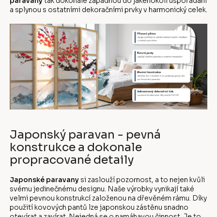
paravány
tak dokonale zapadnou do jakéhokoli uspořádání
a splynou s ostatními dekoračními prvky v harmonický celek.
Japonský paravan - pevná
konstrukce a dokonale
propracované detaily
Japonské paravany
si zaslouží pozornost, a to nejen kvůli
svému jedinečnému designu. Naše výrobky vynikají také
velmi pevnou konstrukcí založenou na dřevěném rámu. Díky
použití kovových pantů lze japonskou zástěnu snadno
otevírat a zavírat. Nejedná se o namáhavou činnost. Je to