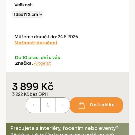
Velikost
Můžeme doručit do:
24.8.2026
Možnosti doručení
Do 10 prac. dní u vás
Značka:
Artgeist
3 899 Kč
3 222 Kč bez DPH
Měrná
Do košíku
cena:
Pracujete s interiéry, focením nebo eventy?
Zjistěte, jak můžete paravány využít ve své