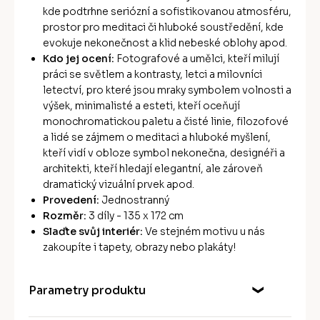
kde podtrhne seriózní a sofistikovanou atmosféru,
prostor pro meditaci či hluboké soustředění, kde
evokuje nekonečnost a klid nebeské oblohy apod.
Kdo jej ocení:
Fotografové a umělci, kteří milují
práci se světlem a kontrasty, letci a milovníci
letectví, pro které jsou mraky symbolem volnosti a
výšek, minimalisté a esteti, kteří oceňují
monochromatickou paletu a čisté linie, filozofové
a lidé se zájmem o meditaci a hluboké myšlení,
kteří vidí v obloze symbol nekonečna, designéři a
architekti, kteří hledají elegantní, ale zároveň
dramatický vizuální prvek apod.
Provedení:
Jednostranný
Rozměr:
3 díly - 135 x 172 cm
Slaďte svůj interiér:
Ve stejném motivu u nás
zakoupíte i tapety, obrazy nebo plakáty!
Parametry produktu