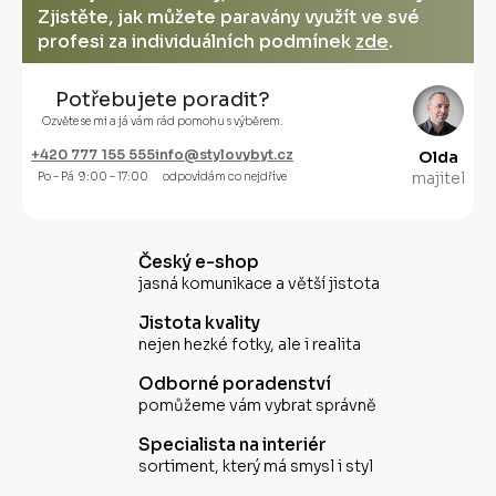
Zjistěte, jak můžete paravány využít ve své
profesi za individuálních podmínek
zde
.
Potřebujete poradit?
Ozvěte se mi a já vám rád pomohu s výběrem.
+420 777 155 555
info@stylovybyt.cz
Olda
majitel
Po – Pá 9:00 – 17:00
odpovídám co nejdříve
Český e-shop
jasná komunikace a větší jistota
Jistota kvality
nejen hezké fotky, ale i realita
Odborné poradenství
pomůžeme vám vybrat správně
Specialista na interiér
sortiment, který má smysl i styl