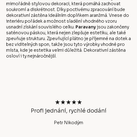
mimořádně stylovou dekoraci, která pomáhá zachovat
soukromí a diskrétnost. Díky poctivému zpracování bude
dekorativní zástěna ideálním doplňkem aranžmá. Vnese do
interiéru pořádek a možnost sladění vhodného vzoru
usnadní získání souvislého celku.
Paravany
jsou zakončeny
saténovou páskou, která nejen zlepšuje estetiku, ale také
zpevňuje strukturu. Zpevňující plátno je příjemné na dotek a
bez viditelných spon, takže jsou tyto výrobky vhodné pro
místa, kde je estetika velmi důležitá. Dekorativní zástěna
osloví i ty nejnáročnější.
Z
á
p
a
t
★★★★★
í
Profi jednání, rychlé dodání
Ano
Petr Nikodým