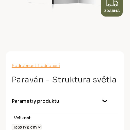
Z
ZDARMA
D
A
R
M
A
Průměrné
Podrobnosti hodnocení
hodnocení
produktu
Paraván - Struktura světla
je
0,0
z
5
Parametry produktu
hvězdiček.
Velikost