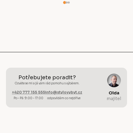
Potřebujete poradit?
Ozvěte se mi a já vám rád pomohu s výběrem.
+420 777 155 555
info@stylovybyt.cz
Olda
majitel
Po – Pá 9:00 – 17:00
odpovídám co nejdříve