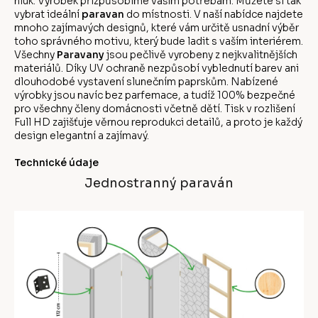
hluk. Výrobek přizpůsobíme vašim potřebám. Můžete si tak
vybrat ideální
paravan
do místnosti. V naší nabídce najdete
mnoho zajímavých designů, které vám určitě usnadní výběr
toho správného motivu, který bude ladit s vaším interiérem.
Všechny
Paravany
jsou pečlivě vyrobeny z nejkvalitnějších
materiálů. Díky UV ochraně nezpůsobí vyblednutí barev ani
dlouhodobé vystavení slunečním paprskům. Nabízené
výrobky jsou navíc bez parfemace, a tudíž 100% bezpečné
pro všechny členy domácnosti včetně dětí. Tisk v rozlišení
Full HD zajišťuje věrnou reprodukci detailů, a proto je každý
design elegantní a zajímavý.
Technické údaje
Jednostranný paraván