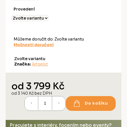
Provedení
Můžeme doručit do:
Zvolte variantu
Možnosti doručení
Zvolte variantu
Značka:
Artgeist
od
3 799 Kč
od
3 140 Kč
bez DPH
Měrná
Do košíku
cena:
Pracujete s interiéry, focením nebo eventy?