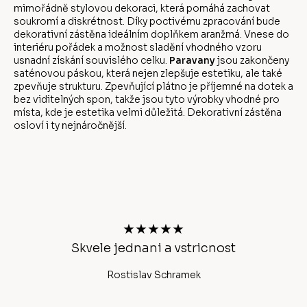
mimořádně stylovou dekoraci, která pomáhá zachovat
soukromí a diskrétnost. Díky poctivému zpracování bude
dekorativní zástěna ideálním doplňkem aranžmá. Vnese do
interiéru pořádek a možnost sladění vhodného vzoru
usnadní získání souvislého celku.
Paravany
jsou zakončeny
saténovou páskou, která nejen zlepšuje estetiku, ale také
zpevňuje strukturu. Zpevňující plátno je příjemné na dotek a
bez viditelných spon, takže jsou tyto výrobky vhodné pro
místa, kde je estetika velmi důležitá. Dekorativní zástěna
osloví i ty nejnáročnější.
Z
á
p
a
t
★★★★★
í
Skvele jednani a vstricnost
Ano
Rostislav Schramek