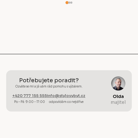
Potřebujete poradit?
Ozvěte se mi a já vám rád pomohu s výběrem.
+420 777 155 555
info@stylovybyt.cz
Olda
majitel
Po – Pá 9:00 – 17:00
odpovídám co nejdříve