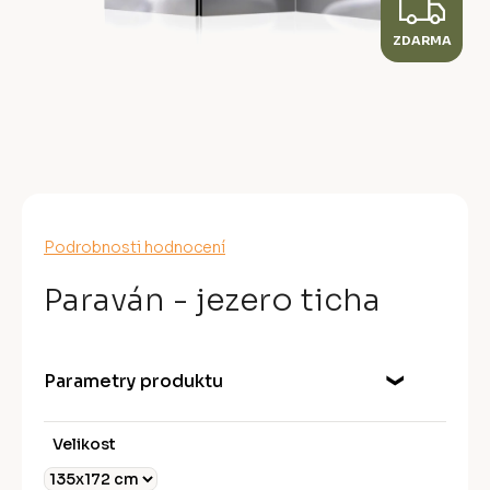
Z
ZDARMA
D
A
R
M
A
Průměrné
Podrobnosti hodnocení
hodnocení
produktu
Paraván - jezero ticha
je
0,0
z
5
Parametry produktu
hvězdiček.
Velikost