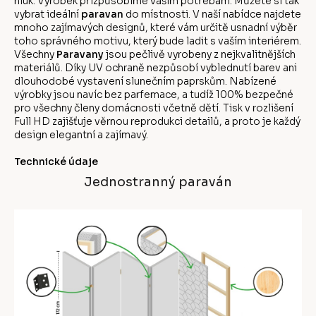
hluk. Výrobek přizpůsobíme vašim potřebám. Můžete si tak
vybrat ideální
paravan
do místnosti. V naší nabídce najdete
mnoho zajímavých designů, které vám určitě usnadní výběr
toho správného motivu, který bude ladit s vaším interiérem.
Všechny
Paravany
jsou pečlivě vyrobeny z nejkvalitnějších
materiálů. Díky UV ochraně nezpůsobí vyblednutí barev ani
dlouhodobé vystavení slunečním paprskům. Nabízené
výrobky jsou navíc bez parfemace, a tudíž 100% bezpečné
pro všechny členy domácnosti včetně dětí. Tisk v rozlišení
Full HD zajišťuje věrnou reprodukci detailů, a proto je každý
design elegantní a zajímavý.
Technické údaje
Jednostranný paraván