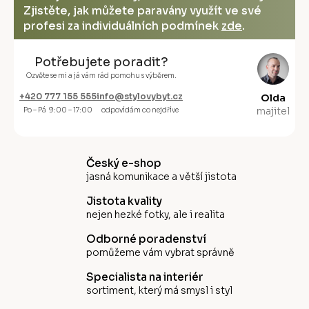
Zjistěte, jak můžete paravány využít ve své
profesi za individuálních podmínek
zde
.
Potřebujete poradit?
Ozvěte se mi a já vám rád pomohu s výběrem.
+420 777 155 555
info@stylovybyt.cz
Olda
majitel
Po – Pá 9:00 – 17:00
odpovídám co nejdříve
Český e-shop
jasná komunikace a větší jistota
Jistota kvality
nejen hezké fotky, ale i realita
Odborné poradenství
pomůžeme vám vybrat správně
Specialista na interiér
sortiment, který má smysl i styl