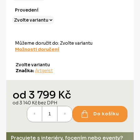
Provedení
Můžeme doručit do:
Zvolte variantu
Možnosti doručení
Zvolte variantu
Značka:
Artgeist
od
3 799 Kč
od
3 140 Kč
bez DPH
Měrná
Do košíku
cena:
Pracujete s interiéry, focením nebo eventy?