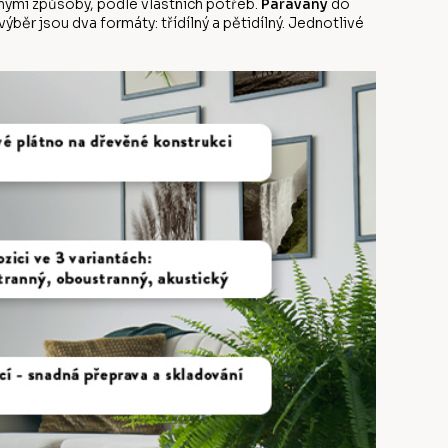
ůznými způsoby, podle vlastních potřeb.
Paravány
do
běr jsou dva formáty: třídílný a pětidílný. Jednotlivé