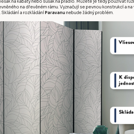
d věšák na kabáty nebo sušák na prádlo. Můžete je tedy používat r
evněného na dřevěném rámu. Vyznačují se pevnou konstrukcí a na vý
 Skládání a rozkládání
Paravanu
nebude žádný problém.