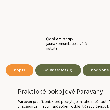
Český e-shop
jasná komunikace a větší
jistota
Popis
Související (8)
Podobné 
Praktické pokojové Paravany
Paravan
je zařízení, které poskytuje mnoho možností. V
umožňují zajímavým způsobem oddělit část určenou k od