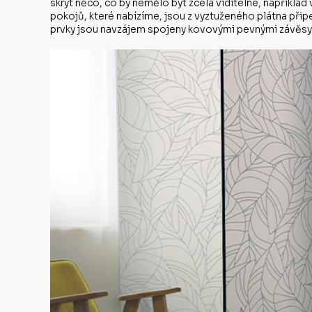
skrýt něco, co by nemělo být zcela viditelné, napříkla
pokojů, které nabízíme, jsou z vyztuženého plátna přip
prvky jsou navzájem spojeny kovovými pevnými závěsy.