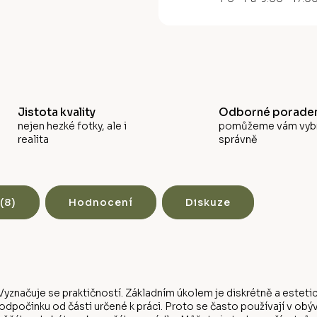
M
A
Jistota kvality
Odborné poraden
nejen hezké fotky, ale i
pomůžeme vám vyb
realita
správně
(8)
Hodnocení
Diskuze
yznačuje se praktičností. Základním úkolem je diskrétně a estetic
počinku od části určené k práci. Proto se často používají v obý