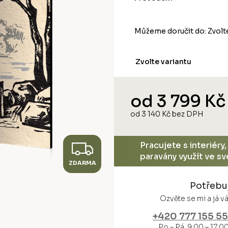
Můžeme doručit do:
Zvolt
Zvolte variantu
od
3 799 Kč
od
3 140 Kč
bez DPH
Měrná
cena:
Z
Pracujete s interiéry
paravány využít ve s
ZDARMA
D
Potřebu
A
Ozvěte se mi a já 
R
+420 777 155 5
Po – Pá 9:00 – 17:0