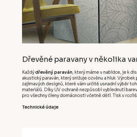
Dřevěné paravany v několika va
Každý
dřevěný paraván
, který máme v nabídce, je k d
akustický paraván, který snižuje ozvěnu a hluk. Výrobe
zajímavých designů, které vám určitě usnadní výběr to
materiálů. Díky UV ochraně nezpůsobí vyblednutí bare
pro všechny členy domácnosti včetně dětí. Tisk v rozliše
Technické údaje