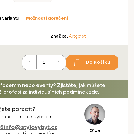
e variantu
Možnosti doručení
Značka:
Artgeist
Do košíku
, focením nebo eventy? Zjistěte, jak můžete
vé profesi za individuálních podmínek
zde
.
jete poradit?
vám rád pomohu s výběrem.
55
info@stylovybyt.cz
Olda
0
odpovídám co nejdříve