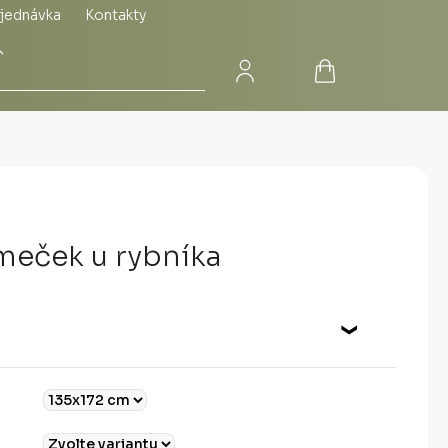
jednávka
Kontakty
Přihlášení
Nákupní
Hledat
košík
meček u rybníka