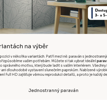
riantách na výběr
ispozici v několika variantách. Patří mezi ně: paraván s jednostr
k přizpůsobíme vašim potřebám. Můžete si tak vybrat ideální
parav
ho správného motivu, který bude ladit s vaším interiérem. Všechny
v ani dlouhodobé vystavení slunečním paprskům. Nabízené výrobk
ní Full HD zajišťuje věrnou reprodukci detailů, a proto je každý de
Jednostranný paraván