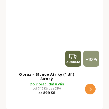
Z
–10 %
ZDARMA
D
A
Obraz - Slunce Afriky (1 díl)
R
Široký
Do 7 prac. dní u vás
M
od 743 Kč bez DPH
899 Kč
od
A