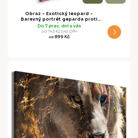
D
A
Obraz - Exotický leopard -
R
Barevný portrét geparda proti
tropickým listům
Do 7 prac. dní u vás
M
od 743 Kč bez DPH
899 Kč
od
A