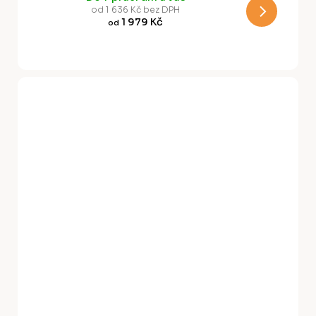
M
od 1 636 Kč bez DPH
1 979 Kč
od
A