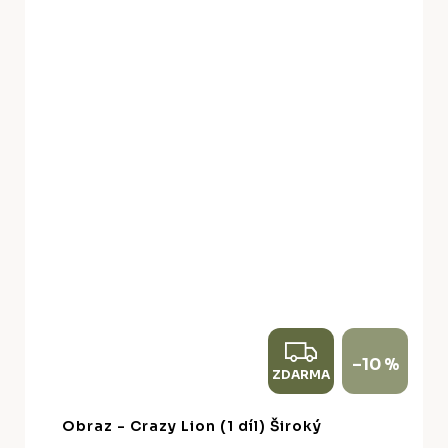
Z
–10 %
ZDARMA
D
A
Obraz - Crazy Lion (1 díl) Široký
R