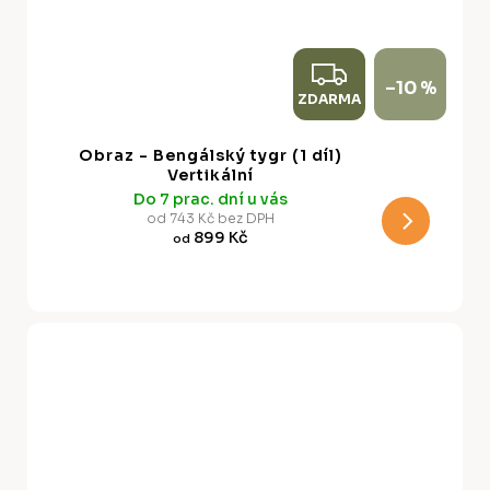
Z
–10 %
ZDARMA
D
A
Obraz - Bengálský tygr (1 díl)
R
Vertikální
Do 7 prac. dní u vás
M
od 743 Kč bez DPH
899 Kč
od
A