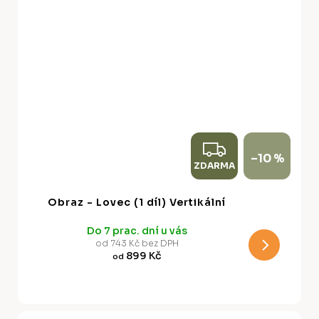
Z
–10 %
ZDARMA
D
A
Obraz - Lovec (1 díl) Vertikální
R
Do 7 prac. dní u vás
M
od 743 Kč bez DPH
899 Kč
od
A