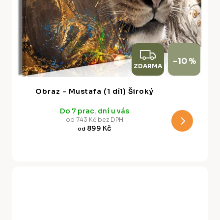
Z
–10 %
ZDARMA
D
A
Obraz - Mustafa (1 díl) Široký
R
Do 7 prac. dní u vás
M
od 743 Kč bez DPH
899 Kč
od
A