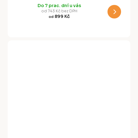
Do 7 prac. dní u vás
M
od 743 Kč bez DPH
899 Kč
od
A