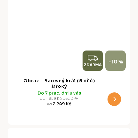
Z
–10 %
ZDARMA
D
A
Obraz - Barevný král (5 dílů)
R
široký
Do 7 prac. dní u vás
M
od 1 859 Kč bez DPH
2 249 Kč
od
A