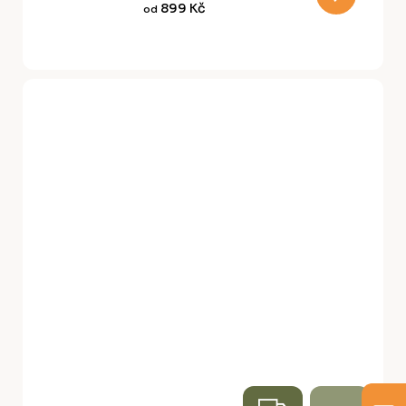
899 Kč
od
A