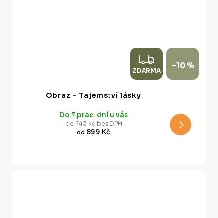
Z
–10 %
ZDARMA
D
A
Obraz - Tajemství lásky
R
Do 7 prac. dní u vás
M
od 743 Kč bez DPH
899 Kč
od
A