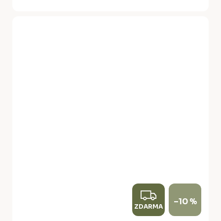
Z
–10 %
ZDARMA
D