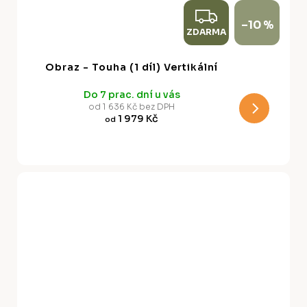
Z
–10 %
ZDARMA
D
A
Obraz - Touha (1 díl) Vertikální
R
Do 7 prac. dní u vás
M
od 1 636 Kč bez DPH
1 979 Kč
od
A