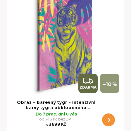
u
s
k
p
t
r
ů
o
d
u
k
t
ů
Z
–10 %
ZDARMA
D
A
Obraz - Barevný tygr - Intenzivní
R
barvy tygra obklopeného
tropickými rostlinami
Do 7 prac. dní u vás
M
od 743 Kč bez DPH
899 Kč
od
A