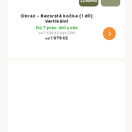
ZDARMA
D
A
Obraz - Bezsrstá kočka (1 díl)
R
Vertikální
Do 7 prac. dní u vás
M
od 1 636 Kč bez DPH
1 979 Kč
od
A