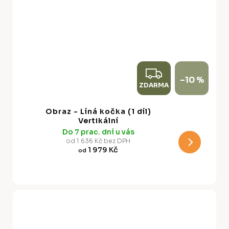
Z
–10 %
ZDARMA
D
A
Obraz - Líná kočka (1 díl)
R
Vertikální
Do 7 prac. dní u vás
M
od 1 636 Kč bez DPH
1 979 Kč
od
A