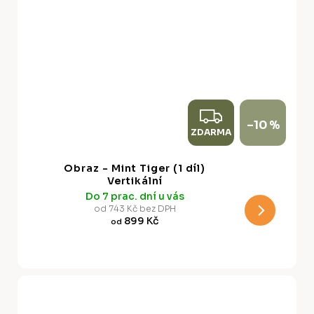
Z
–10 %
ZDARMA
D
A
Obraz - Mint Tiger (1 díl)
R
Vertikální
Do 7 prac. dní u vás
M
od 743 Kč bez DPH
899 Kč
od
A