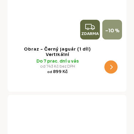
Z
–10 %
ZDARMA
D
A
Obraz - Černý jaguár (1 díl)
R
Vertikální
Do 7 prac. dní u vás
M
od 743 Kč bez DPH
899 Kč
od
A