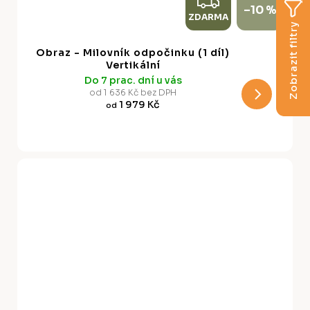
Z
–10 %
ZDARMA
D
Zobrazit filtry
A
Obraz - Milovník odpočinku (1 díl)
R
Vertikální
Do 7 prac. dní u vás
M
od 1 636 Kč bez DPH
1 979 Kč
od
A