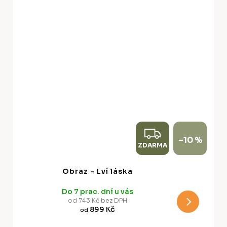
Z
–10 %
ZDARMA
D
A
Obraz - Lví láska
R
Do 7 prac. dní u vás
M
od 743 Kč bez DPH
899 Kč
od
A