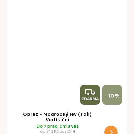
Z
–10 %
ZDARMA
D
A
Obraz - Modrooký lev (1 díl)
R
Vertikální
Do 7 prac. dní u vás
M
od 743 Kč bez DPH