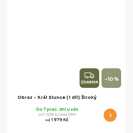
Z
–10 %
ZDARMA
D
A
Obraz - Král Slunce (1 díl) Široký
R
Do 7 prac. dní u vás
M
od 1 636 Kč bez DPH
1 979 Kč
od
A