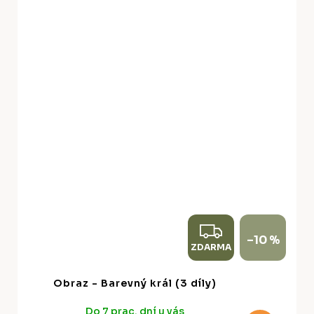
Z
–10 %
ZDARMA
D
A
Obraz - Barevný král (3 díly)
R
Do 7 prac. dní u vás