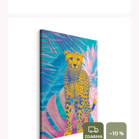
Z
–10 %
ZDARMA