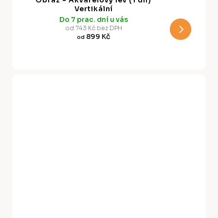
R
Vertikální
Do 7 prac. dní u vás
M
od 743 Kč bez DPH
899 Kč
od
A