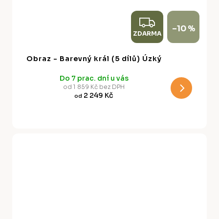
Z
–10 %
ZDARMA
D
A
Obraz - Barevný král (5 dílů) Úzký
R
Do 7 prac. dní u vás
M
od 1 859 Kč bez DPH
2 249 Kč
od
A