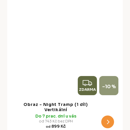
Z
–10 %
ZDARMA
D
A
Obraz - Night Tramp (1 díl)
R
Vertikální
Do 7 prac. dní u vás
M
od 743 Kč bez DPH
899 Kč
od
A