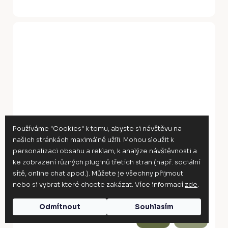
Používáme "Cookies" k tomu, abyste si návštěvu na
našich stránkách maximálně užili. Mohou sloužit k
personalizaci obsahu a reklam, k analýze návštěvnosti a
ke zobrazení různých pluginů třetích stran (např. sociální
sítě, online chat apod.). Můžete je všechny přijmout
nebo si vybrat které chcete zakázat. Více informací
zde
.
Z
Odmítnout
Souhlasím
–10 %
ZDARMA
D