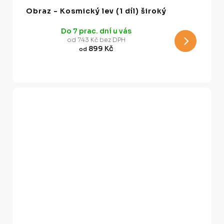
A
Obraz - Kosmický lev (1 díl) široký
R
Do 7 prac. dní u vás
M
od 743 Kč bez DPH
899 Kč
od
A