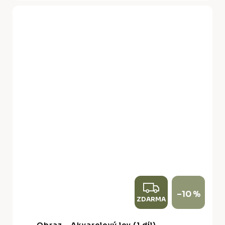
Z
–10 %
ZDARMA
D
A
Obraz - Akvarelový lev (1 díl)