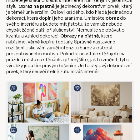
můžete je snadno sladit s interiérem zařízeným v jakémkoli
stylu.
Obraz na plátně
je jedinečný dekorativní prvek, který
je téměř univerzální. Osloví každého, kdo hledá jedinečnou
dekoraci, která doplní jeho aranžmá. Umístěte
obraz
do
svého interiéru a budete mít jistotu, že vám už nebude
chybět žádné další příslušenství. Nemusíte se obávat o
kvalitu a vzhled dekorací.
Obrazy na plátně
, které
nabízíme, věrně kopírují detaily. Správně nastavené
rozlišení tisku vám zaručí intenzitu barev a ostrost
prezentovaného motivu. Pokud si neustále stěžujete na
prázdná místa na stěnách a přemýšlíte, jak to změnit, tyto
výrobky jsou tím pravým řešením. Je to stylový dekorativní
prvek, který neuvěřitelně zútulní váš interiér.