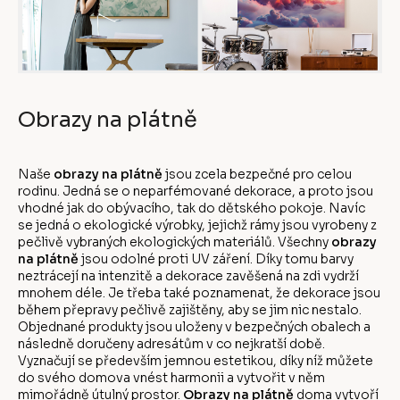
Obrazy na plátně
Naše
obrazy na plátně
jsou zcela bezpečné pro celou
rodinu. Jedná se o neparfémované dekorace, a proto jsou
vhodné jak do obývacího, tak do dětského pokoje. Navíc
se jedná o ekologické výrobky, jejichž rámy jsou vyrobeny z
pečlivě vybraných ekologických materiálů. Všechny
obrazy
na plátně
jsou odolné proti UV záření. Díky tomu barvy
neztrácejí na intenzitě a dekorace zavěšená na zdi vydrží
mnohem déle. Je třeba také poznamenat, že dekorace jsou
během přepravy pečlivě zajištěny, aby se jim nic nestalo.
Objednané produkty jsou uloženy v bezpečných obalech a
následně doručeny adresátům v co nejkratší době.
Vyznačují se především jemnou estetikou, díky níž můžete
do svého domova vnést harmonii a vytvořit v něm
mimořádně útulný prostor.
Obrazy na plátně
doma vytvoří