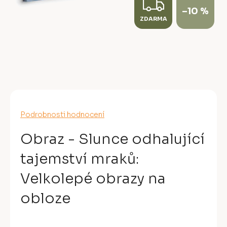
Z
–10 %
ZDARMA
D
A
R
M
A
Průměrné
Podrobnosti hodnocení
hodnocení
produktu
Obraz - Slunce odhalující
je
0,0
tajemství mraků:
z
5
Velkolepé obrazy na
hvězdiček.
obloze