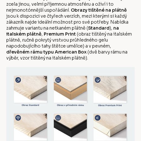
zcela jinou, velmi příjemnou atmosféru a oživí i to
nejmonotónnější uspořádání.
Obrazy tištěné na plátně
jsou k dispozici ve čtyřech verzích, mezi kterými si každý
zákazník najde ideální možnost pro své potřeby. Nabídka
zahrnuje variantu na netkaném plátně (
Standard
),
na
italském plátně
,
Premium Print
(obraz tištěný na italském
plátně, ručně pokrytý vrstvou průhledného gelu
napodobujícího tahy štětce umělce) a v pevném,
dřevěném rámu typu American Box
(dvě barvy rámu na
výběr, vzor tištěný na italském plátně).