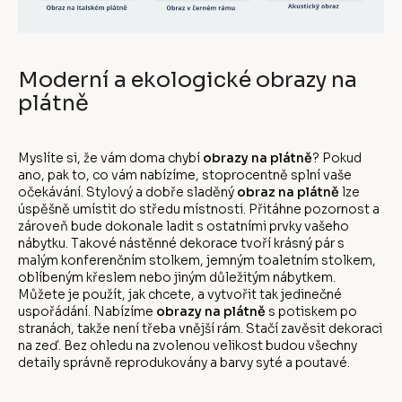
Moderní a ekologické obrazy na
plátně
Myslíte si, že vám doma chybí
obrazy na plátně
? Pokud
ano, pak to, co vám nabízíme, stoprocentně splní vaše
očekávání. Stylový a dobře sladěný
obraz na plátně
lze
úspěšně umístit do středu místnosti. Přitáhne pozornost a
zároveň bude dokonale ladit s ostatními prvky vašeho
nábytku. Takové nástěnné dekorace tvoří krásný pár s
malým konferenčním stolkem, jemným toaletním stolkem,
oblíbeným křeslem nebo jiným důležitým nábytkem.
Můžete je použít, jak chcete, a vytvořit tak jedinečné
uspořádání. Nabízíme
obrazy na plátně
s potiskem po
stranách, takže není třeba vnější rám. Stačí zavěsit dekoraci
na zeď. Bez ohledu na zvolenou velikost budou všechny
detaily správně reprodukovány a barvy syté a poutavé.
Z