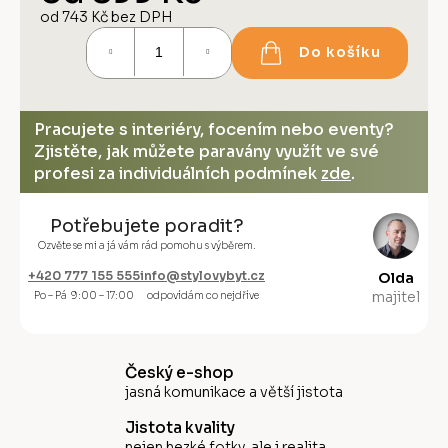
od
743 Kč
bez DPH
Měrná
Do košíku
cena:
Pracujete s interiéry, focením nebo eventy?
Zjistěte, jak můžete paravány využít ve své
profesi za individuálních podmínek
zde
.
Potřebujete poradit?
Ozvěte se mi a já vám rád pomohu s výběrem.
+420 777 155 555
info@stylovybyt.cz
Olda
majitel
Po – Pá 9:00 – 17:00
odpovídám co nejdříve
Český e-shop
jasná komunikace a větší jistota
Jistota kvality
nejen hezké fotky, ale i realita