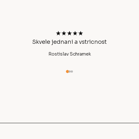
á
p
a
t
★★★★★
í
Skvele jednani a vstricnost
Ano
Rostislav Schramek