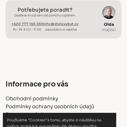
Potřebujete poradit?
Ozvěte se mi a já vám rád pomohu s výběrem.
+420 777 155 555
info@stylovybyt.cz
Olda
majitel
Po – Pá 9:00 – 17:00
odpovídám co nejdříve
Informace pro vás
Obchodní podmínky
Podmínky ochrany osobních údajů
Doprava a platba
Používáme "Cookies" k tomu, abyste si návštěvu na
Vrácení a reklamace
našich stránkách maximálně užili. Mohou sloužit k