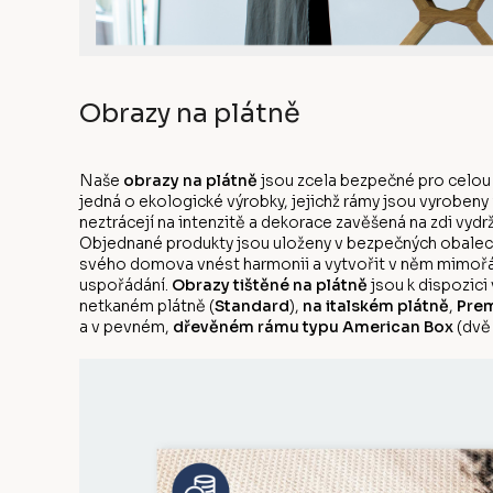
Obrazy na plátně
Naše
obrazy na plátně
jsou zcela bezpečné pro celou
jedná o ekologické výrobky, jejichž rámy jsou vyrobeny
neztrácejí na intenzitě a dekorace zavěšená na zdi vyd
Objednané produkty jsou uloženy v bezpečných obalech
svého domova vnést harmonii a vytvořit v něm mimořá
uspořádání.
Obrazy tištěné na plátně
jsou k dispozici
netkaném plátně (
Standard
),
na italském plátně
,
Prem
a v pevném,
dřevěném rámu typu American Box
(dvě 