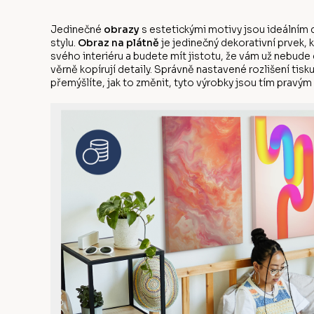
Jedinečné
obrazy
s estetickými motivy jsou ideálním 
stylu.
Obraz na plátně
je jedinečný dekorativní prvek, 
svého interiéru a budete mít jistotu, že vám už nebude 
věrně kopírují detaily. Správně nastavené rozlišení tis
přemýšlíte, jak to změnit, tyto výrobky jsou tím pravým 