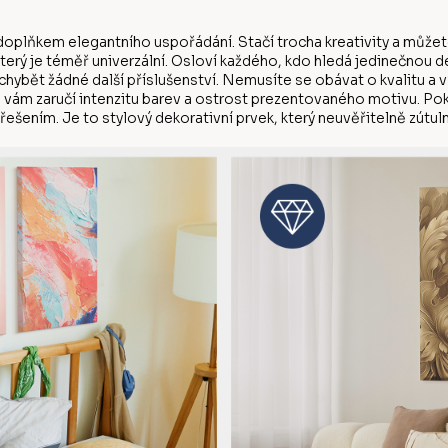
doplňkem elegantního uspořádání. Stačí trocha kreativity a můžete
který je téměř univerzální. Osloví každého, kdo hledá jedinečnou 
chybět žádné další příslušenství. Nemusíte se obávat o kvalitu a 
ku vám zaručí intenzitu barev a ostrost prezentovaného motivu. Po
řešením. Je to stylový dekorativní prvek, který neuvěřitelně zútulní