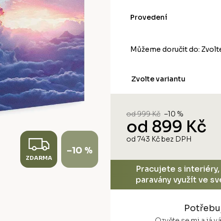
Provedení
Můžeme doručit do:
Zvolt
Zvolte variantu
od 999 Kč
–10 %
od
899 Kč
Z
od
743 Kč
bez DPH
Měrná
–10 %
cena:
ZDARMA
D
Pracujete s interiéry
paravány využít ve s
A
R
Potřebu
Ozvěte se mi a já 