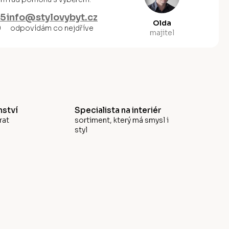
55
info@stylovybyt.cz
Olda
0
odpovídám co nejdříve
majitel
ství
Specialista na interiér
rat
sortiment, který má smysl i
styl