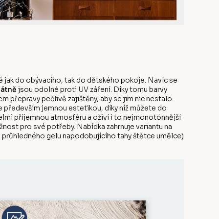
 jak do obývacího, tak do dětského pokoje. Navíc se
látně
jsou odolné proti UV záření. Díky tomu barvy
 přepravy pečlivě zajištěny, aby se jim nic nestalo.
e především jemnou estetikou, díky níž můžete do
elmi příjemnou atmosféru a oživí i to nejmonotónnější
ožnost pro své potřeby. Nabídka zahrnuje variantu na
ou průhledného gelu napodobujícího tahy štětce umělce)