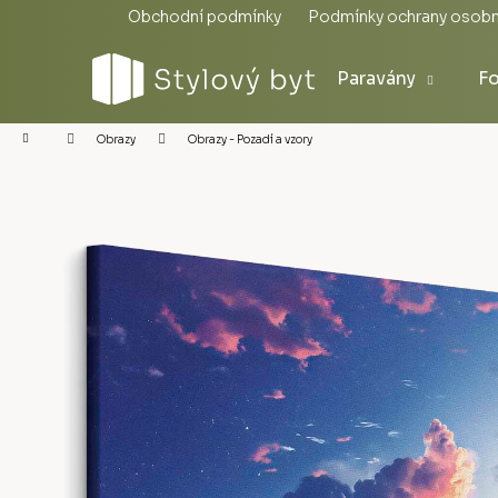
Přejít
Obchodní podmínky
Podmínky ochrany osobn
na
obsah
Paravány
Fo
Domů
Obrazy - Pozadí a vzory
Obrazy