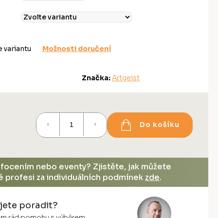
e variantu
Možnosti doručení
Značka:
Artgeist
Do košíku
, focením nebo eventy? Zjistěte, jak můžete
vé profesi za individuálních podmínek
zde
.
jete poradit?
vám rád pomohu s výběrem.