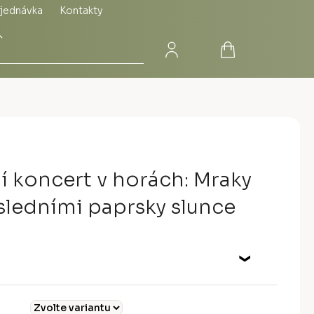
jednávka
Kontakty
Přihlášení
Nákupní
Hledat
košík
í koncert v horách: Mraky
sledními paprsky slunce