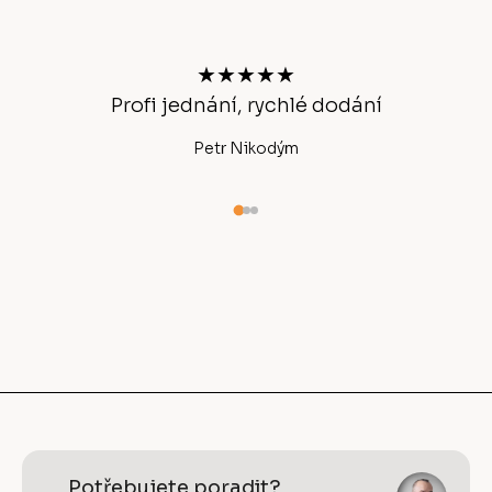
p
a
t
★★★★★
í
Profi jednání, rychlé dodání
Ano
Petr Nikodým
Potřebujete poradit?