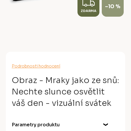
Z
–10 %
ZDARMA
D
A
R
M
A
Průměrné
Podrobnosti hodnocení
hodnocení
produktu
Obraz - Mraky jako ze snů:
je
0,0
Nechte slunce osvětlit
z
5
váš den - vizuální svátek
hvězdiček.
Parametry produktu