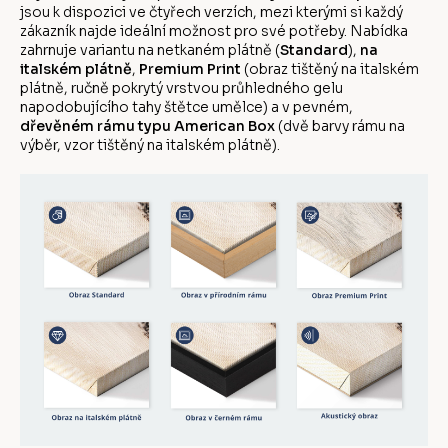
jsou k dispozici ve čtyřech verzích, mezi kterými si každý
zákazník najde ideální možnost pro své potřeby. Nabídka
zahrnuje variantu na netkaném plátně (
Standard
),
na
italském plátně
,
Premium Print
(obraz tištěný na italském
plátně, ručně pokrytý vrstvou průhledného gelu
napodobujícího tahy štětce umělce) a v pevném,
dřevěném rámu typu American Box
(dvě barvy rámu na
výběr, vzor tištěný na italském plátně).