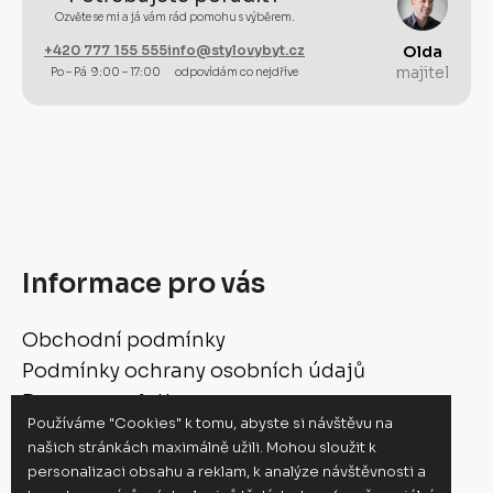
Ozvěte se mi a já vám rád pomohu s výběrem.
+420 777 155 555
info@stylovybyt.cz
Olda
majitel
Po – Pá 9:00 – 17:00
odpovídám co nejdříve
Informace pro vás
Obchodní podmínky
Podmínky ochrany osobních údajů
Doprava a platba
Používáme "Cookies" k tomu, abyste si návštěvu na
Vrácení a reklamace
našich stránkách maximálně užili. Mohou sloužit k
Moje objednávka
personalizaci obsahu a reklam, k analýze návštěvnosti a