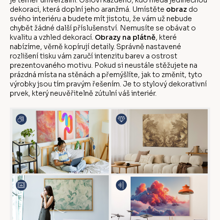
je téměř univerzální. Osloví každého, kdo hledá jedinečnou
dekoraci, která doplní jeho aranžmá. Umístěte
obraz
do
svého interiéru a budete mít jistotu, že vám už nebude
chybět žádné další příslušenství. Nemusíte se obávat o
kvalitu a vzhled dekorací.
Obrazy na plátně
, které
nabízíme, věrně kopírují detaily. Správně nastavené
rozlišení tisku vám zaručí intenzitu barev a ostrost
prezentovaného motivu. Pokud si neustále stěžujete na
prázdná místa na stěnách a přemýšlíte, jak to změnit, tyto
výrobky jsou tím pravým řešením. Je to stylový dekorativní
prvek, který neuvěřitelně zútulní váš interiér.