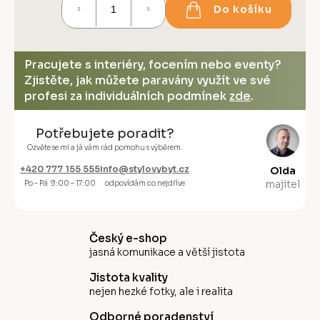
Do košíku
cena:
Pracujete s interiéry, focením nebo eventy?
Zjistěte, jak můžete paravány využít ve své
profesi za individuálních podmínek
zde
.
Potřebujete poradit?
Ozvěte se mi a já vám rád pomohu s výběrem.
+420 777 155 555
info@stylovybyt.cz
Olda
majitel
Po – Pá 9:00 – 17:00
odpovídám co nejdříve
Český e-shop
jasná komunikace a větší jistota
Jistota kvality
nejen hezké fotky, ale i realita
Odborné poradenství