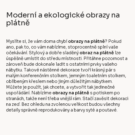
Moderní a ekologické obrazy na
plátně
Myslíte si, že vám doma chybí
obrazy na plátně
? Pokud
ano, pak to, co vám nabízíme, stoprocentně splní vaše
očekávání. Stylový a dobře sladěný
obraz na plátně
lze
úspěšně umístit do středu místnosti. Přitáhne pozornost a
zároveň bude dokonale ladit s ostatními prvky vašeho
nábytku. Takové nástěnné dekorace tvoří krásný pár s
malým konferenčním stolkem, jemným toaletním stolkem,
oblíbeným křeslem nebo jiným důležitým nábytkem.
Můžete je použít, jak chcete, a vytvořit tak jedinečné
uspořádání. Nabízíme
obrazy na plátně
s potiskem po
stranách, takže není třeba vnější rám. Stačí zavěsit dekoraci
na zeď. Bez ohledu na zvolenou velikost budou všechny
detaily správně reprodukovány a barvy syté a poutavé.
Z
á