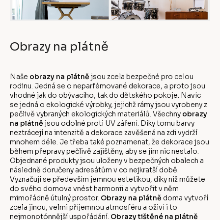
Obrazy na plátně
Naše
obrazy na plátně
jsou zcela bezpečné pro celou
rodinu. Jedná se o neparfémované dekorace, a proto jsou
vhodné jak do obývacího, tak do dětského pokoje. Navíc
se jedná o ekologické výrobky, jejichž rámy jsou vyrobeny z
pečlivě vybraných ekologických materiálů. Všechny
obrazy
na plátně
jsou odolné proti UV záření. Díky tomu barvy
neztrácejí na intenzitě a dekorace zavěšená na zdi vydrží
mnohem déle. Je třeba také poznamenat, že dekorace jsou
během přepravy pečlivě zajištěny, aby se jim nic nestalo.
Objednané produkty jsou uloženy v bezpečných obalech a
následně doručeny adresátům v co nejkratší době.
Vyznačují se především jemnou estetikou, díky níž můžete
do svého domova vnést harmonii a vytvořit v něm
mimořádně útulný prostor.
Obrazy na plátně
doma vytvoří
zcela jinou, velmi příjemnou atmosféru a oživí i to
nejmonotónnější uspořádání.
Obrazy tištěné na plátně