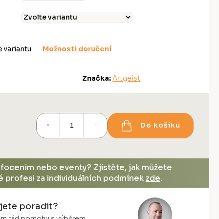
e variantu
Možnosti doručení
Značka:
Artgeist
Do košíku
, focením nebo eventy? Zjistěte, jak můžete
vé profesi za individuálních podmínek
zde
.
jete poradit?
vám rád pomohu s výběrem.