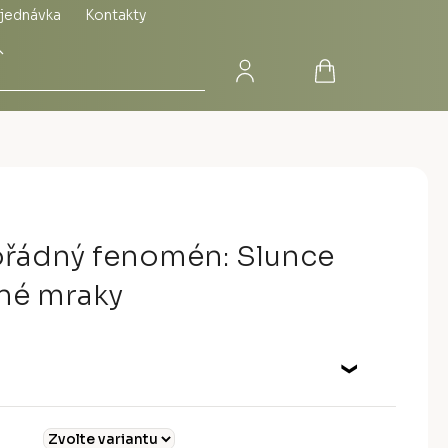
jednávka
Kontakty
Přihlášení
Nákupní
Hledat
košík
řádný fenomén: Slunce
mné mraky