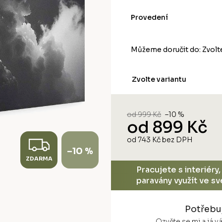
Provedení
Můžeme doručit do:
Zvolt
Zvolte variantu
od 999 Kč
–10 %
od
899 Kč
Z
od
743 Kč
bez DPH
Měrná
–10 %
cena:
ZDARMA
D
Pracujete s interiéry
paravány využít ve s
A
R
Potřebu
Ozvěte se mi a já 