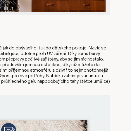
 jak do obývacího, tak do dětského pokoje. Navíc se
látně
jsou odolné proti UV záření. Díky tomu barvy
 přepravy pečlivě zajištěny, aby se jim nic nestalo.
e především jemnou estetikou, díky níž můžete do
elmi příjemnou atmosféru a oživí i to nejmonotónnější
ožnost pro své potřeby. Nabídka zahrnuje variantu na
ou průhledného gelu napodobujícího tahy štětce umělce)