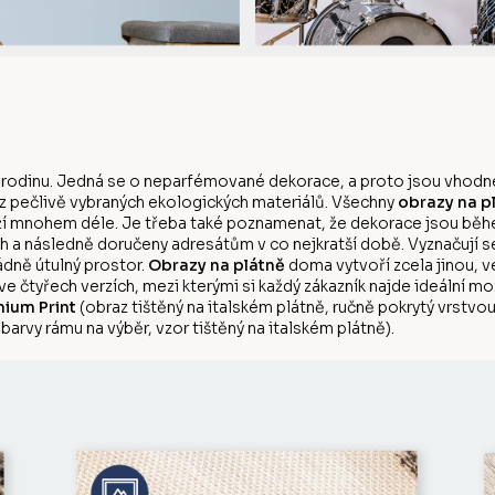
 rodinu. Jedná se o neparfémované dekorace, a proto jsou vhodné
 z pečlivě vybraných ekologických materiálů. Všechny
obrazy na p
rží mnohem déle. Je třeba také poznamenat, že dekorace jsou během
 a následně doručeny adresátům v co nejkratší době. Vyznačují s
dně útulný prostor.
Obrazy na plátně
doma vytvoří zcela jinou, v
 ve čtyřech verzích, mezi kterými si každý zákazník najde ideální m
ium Print
(obraz tištěný na italském plátně, ručně pokrytý vrstv
barvy rámu na výběr, vzor tištěný na italském plátně).