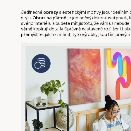
Jedinečné
obrazy
s estetickými motivy jsou ideálním 
stylu.
Obraz na plátně
je jedinečný dekorativní prvek, 
svého interiéru a budete mít jistotu, že vám už nebude 
věrně kopírují detaily. Správně nastavené rozlišení tis
přemýšlíte, jak to změnit, tyto výrobky jsou tím pravým 