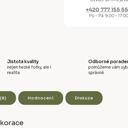
M
+420 777 155 5
A
Po – Pá 9:00 – 17:0
Jistota kvality
Odborné poraden
nejen hezké fotky, ale i
pomůžeme vám vyb
realita
správně
(8)
Hodnocení
Diskuze
ekorace