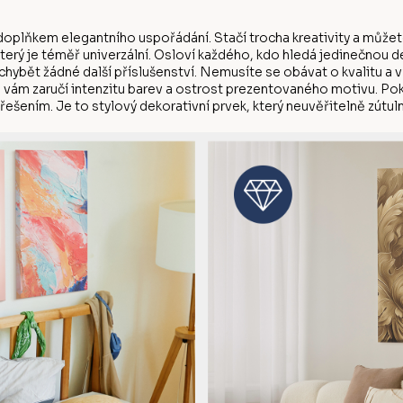
doplňkem elegantního uspořádání. Stačí trocha kreativity a můžete
který je téměř univerzální. Osloví každého, kdo hledá jedinečnou 
chybět žádné další příslušenství. Nemusíte se obávat o kvalitu a 
ku vám zaručí intenzitu barev a ostrost prezentovaného motivu. Po
řešením. Je to stylový dekorativní prvek, který neuvěřitelně zútulní