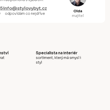
55
info@stylovybyt.cz
Olda
0
odpovídám co nejdříve
majitel
ství
Specialista na interiér
rat
sortiment, který má smysl i
styl