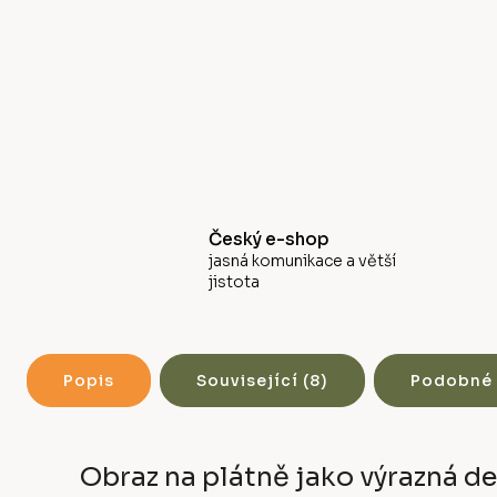
Český e-shop
jasná komunikace a větší
jistota
Popis
Související (8)
Podobné 
Obraz na plátně jako výrazná d