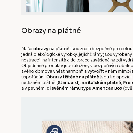
Obrazy na plátně
Naše
obrazy na plátně
jsou zcela bezpečné pro celou
jedná o ekologické výrobky, jejichž rámy jsou vyrobeny
neztrácejí na intenzitě a dekorace zavěšená na zdi vyd
Objednané produkty jsou uloženy v bezpečných obalech
svého domova vnést harmonii a vytvořit v něm mimořá
uspořádání.
Obrazy tištěné na plátně
jsou k dispozici
netkaném plátně (
Standard
),
na italském plátně
,
Prem
a v pevném,
dřevěném rámu typu American Box
(dvě 