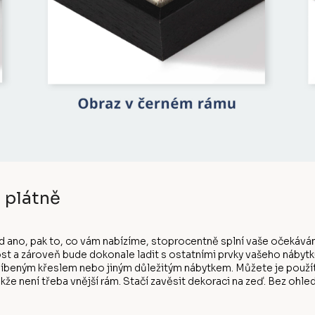
 plátně
d ano, pak to, co vám nabízíme, stoprocentně splní vaše očekáván
st a zároveň bude dokonale ladit s ostatními prvky vašeho nábytk
eným křeslem nebo jiným důležitým nábytkem. Můžete je použít, j
kže není třeba vnější rám. Stačí zavěsit dekoraci na zeď. Bez ohl