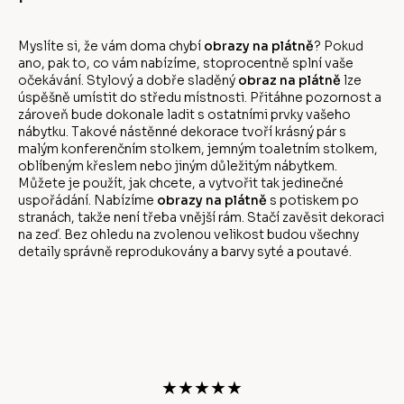
Myslíte si, že vám doma chybí
obrazy na plátně
? Pokud
ano, pak to, co vám nabízíme, stoprocentně splní vaše
očekávání. Stylový a dobře sladěný
obraz na plátně
lze
úspěšně umístit do středu místnosti. Přitáhne pozornost a
zároveň bude dokonale ladit s ostatními prvky vašeho
nábytku. Takové nástěnné dekorace tvoří krásný pár s
malým konferenčním stolkem, jemným toaletním stolkem,
oblíbeným křeslem nebo jiným důležitým nábytkem.
Můžete je použít, jak chcete, a vytvořit tak jedinečné
uspořádání. Nabízíme
obrazy na plátně
s potiskem po
stranách, takže není třeba vnější rám. Stačí zavěsit dekoraci
na zeď. Bez ohledu na zvolenou velikost budou všechny
detaily správně reprodukovány a barvy syté a poutavé.
Z
á
p
a
t
★★★★★