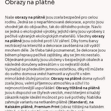
Obrazy na plátně
Naše
obrazy na plátně
jsou zcela bezpečné pro celou
rodinu. Jedná se o neparfémované dekorace, a proto jsou
vhodné jak do obývacího, tak do dětského pokoje. Navíc
se jedná o ekologické výrobky, jejichž rámy jsou vyrobeny z
pečlivě vybraných ekologických materiálů. Všechny
obrazy
na plátně
jsou odolné proti UV záření. Díky tomu barvy
neztrácejí na intenzitě a dekorace zavěšená na zdi vydrží
mnohem déle. Je třeba také poznamenat, že dekorace jsou
během přepravy pečlivě zajištěny, aby se jim nic nestalo.
Objednané produkty jsou uloženy v bezpečných obalech a
následně doručeny adresátům v co nejkratší době.
Vyznačují se především jemnou estetikou, díky níž můžete
do svého domova vnést harmonii a vytvořit v něm
mimořádně útulný prostor.
Obrazy na plátně
doma vytvoří
zcela jinou, velmi příjemnou atmosféru a oživí i to
nejmonotónnější uspořádání.
Obrazy tištěné na plátně
jsou k dispozici ve čtyřech verzích, mezi kterými si každý
zákazník najde ideální možnost pro své potřeby. Nabídka
zahrnuje variantu na netkaném plátně (
Standard
),
na
italském plátně
,
Premium Print
(obraz tištěný na italském