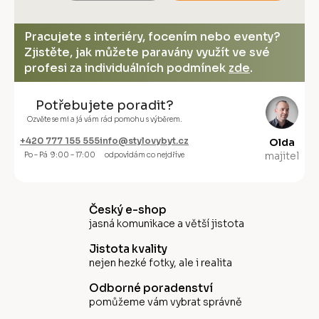
Pracujete s interiéry, focením nebo eventy?
Zjistěte, jak můžete paravány využít ve své
profesi za individuálních podmínek
zde
.
Potřebujete poradit?
Ozvěte se mi a já vám rád pomohu s výběrem.
+420 777 155 555
info@stylovybyt.cz
Olda
majitel
Po – Pá 9:00 – 17:00
odpovídám co nejdříve
Český e-shop
jasná komunikace a větší jistota
Jistota kvality
nejen hezké fotky, ale i realita
Odborné poradenství
pomůžeme vám vybrat správně