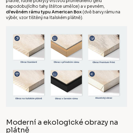
plátně, ručně pokrytý vrstvou průhledného gelu
napodobujícího tahy štětce umělce) a v pevném,
dřevěném rámu typu American Box
(dvě barvy rámu na
výběr, vzor tištěný na italském plátně).
Moderní a ekologické obrazy na
plátně