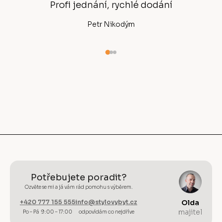
í
Profi jednání, rychlé dodání
Ano
Petr Nikodým
Potřebujete poradit?
Ozvěte se mi a já vám rád pomohu s výběrem.
+420 777 155 555
info@stylovybyt.cz
Olda
majitel
Po – Pá 9:00 – 17:00
odpovídám co nejdříve