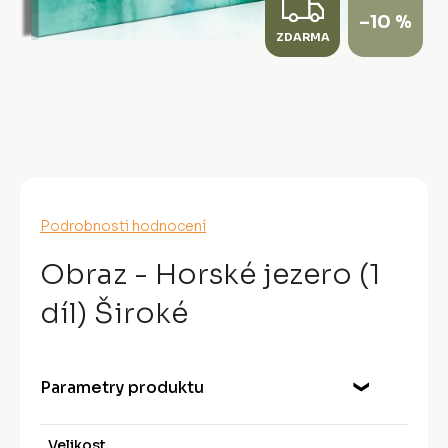
Z
–10 %
ZDARMA
D
A
R
M
A
Průměrné
Podrobnosti hodnocení
hodnocení
produktu
Obraz - Horské jezero (1
je
0,0
díl) Široké
z
5
hvězdiček.
Parametry produktu
Velikost