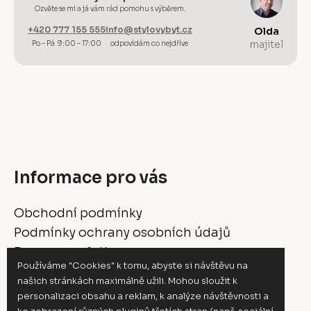
Ozvěte se mi a já vám rád pomohu s výběrem.
+420 777 155 555
info@stylovybyt.cz
Olda
majitel
Po – Pá 9:00 – 17:00
odpovídám co nejdříve
Informace pro vás
Obchodní podmínky
Podmínky ochrany osobních údajů
Doprava a platba
Používáme "Cookies" k tomu, abyste si návštěvu na
Vrácení a reklamace
našich stránkách maximálně užili. Mohou sloužit k
Moje objednávka
personalizaci obsahu a reklam, k analýze návštěvnosti a
Kontakty