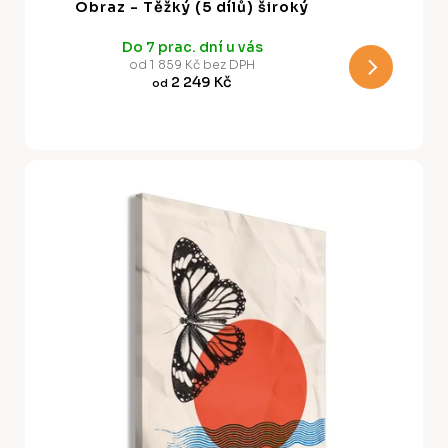
Obraz - Těžký (5 dílů) široký
R
Do 7 prac. dní u vás
M
od 1 859 Kč bez DPH
2 249 Kč
od
A