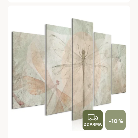
Z
–10 %
ZDARMA
D
A