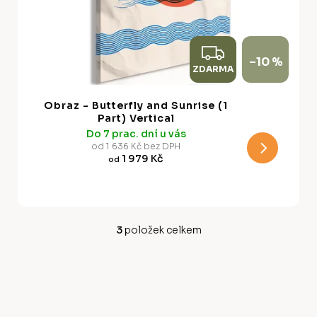
Z
–10 %
ZDARMA
D
A
Obraz - Butterfly and Sunrise (1
R
Part) Vertical
Do 7 prac. dní u vás
M
od 1 636 Kč bez DPH
1 979 Kč
od
A
3
položek celkem
O
v
Z
l
á
á
d
p
a