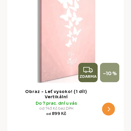
k
p
t
r
ů
o
d
u
k
t
ů
Z
–10 %
ZDARMA
D
A
Obraz - Leť vysoko! (1 díl)
R
Vertikální
Do 7 prac. dní u vás
M
od 743 Kč bez DPH
899 Kč
od
A