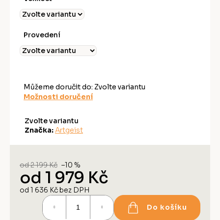
Provedení
Můžeme doručit do:
Zvolte variantu
Možnosti doručení
Zvolte variantu
Značka:
Artgeist
od 2 199 Kč
–10 %
od
1 979 Kč
od
1 636 Kč
bez DPH
Měrná
Do košíku
cena: