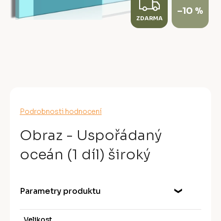
Z
–10 %
ZDARMA
D
A
R
M
A
Průměrné
Podrobnosti hodnocení
hodnocení
produktu
Obraz - Uspořádaný
je
0,0
oceán (1 díl) široký
z
5
hvězdiček.
Parametry produktu
Velikost