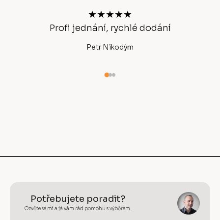
t
★★★★★
í
Profi jednání, rychlé dodání
Ano
Petr Nikodým
Potřebujete poradit?
Ozvěte se mi a já vám rád pomohu s výběrem.