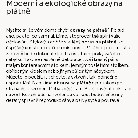
Moderní a ekologické obrazy na
plátně
Myslíte si, že vám doma chybí
obrazy na plátně
? Pokud
ano, pak to, co vám nabízíme, stoprocentně splní vaše
očekávání. Stylový a dobře sladěný
obraz na plátně
lze
úspěšně umístit do středu místnosti. Přitáhne pozornost a
zároveň bude dokonale ladit s ostatními prvky vašeho
nábytku. Takové nástěnné dekorace tvoří krásný pár s
malým konferenčním stolkem, jemným toaletním stolkem,
oblíbeným křeslem nebo jiným důležitým nábytkem.
Můžete je použít, jak chcete, a vytvořit tak jedinečné
uspořádání. Nabízíme
obrazy na plátně
s potiskem po
stranách, takže není třeba vnější rám. Stačí zavěsit dekoraci
na zeď. Bez ohledu na zvolenou velikost budou všechny
detaily správně reprodukovány a barvy syté a poutavé.
Z
á
p
a