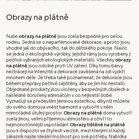
Obrazy na plátně
Naše
obrazy na plátně
jsou zcela bezpečné pro celou
rodinu. Jedná se o neparfémované dekorace, a proto jsou
vhodné jak do obývacího, tak do dětského pokoje. Navíc
se jedná o ekologické výrobky, jejichž rámy jsou vyrobeny z
pečlivě vybraných ekologických materiálů. Všechny
obrazy
na plátně
jsou odolné proti UV záření. Díky tomu barvy
neztrácejí na intenzitě a dekorace zavěšená na zdi vydrží
mnohem déle. Je třeba také poznamenat, že dekorace jsou
během přepravy pečlivě zajištěny, aby se jim nic nestalo.
Objednané produkty jsou uloženy v bezpečných obalech a
následně doručeny adresátům v co nejkratší době.
Vyznačují se především jemnou estetikou, díky níž můžete
do svého domova vnést harmonii a vytvořit v něm
mimořádně útulný prostor.
Obrazy na plátně
doma vytvoří
zcela jinou, velmi příjemnou atmosféru a oživí i to
nejmonotónnější uspořádání.
Obrazy tištěné na plátně
jsou k dispozici ve čtyřech verzích, mezi kterými si každý
zákazník najde ideální možnost pro své potřeby. Nabídka