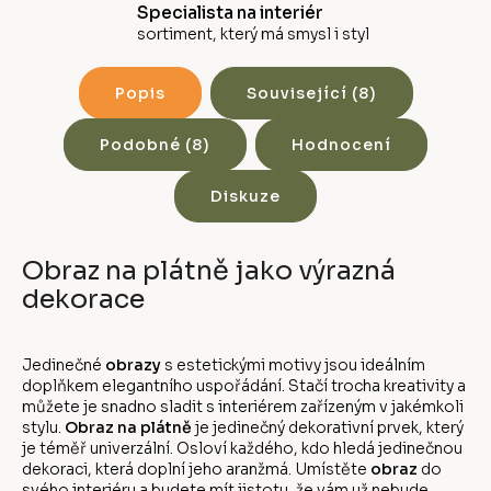
Specialista na interiér
sortiment, který má smysl i styl
Popis
Související (8)
Podobné (8)
Hodnocení
Diskuze
Obraz na plátně jako výrazná
dekorace
Jedinečné
obrazy
s estetickými motivy jsou ideálním
doplňkem elegantního uspořádání. Stačí trocha kreativity a
můžete je snadno sladit s interiérem zařízeným v jakémkoli
stylu.
Obraz na plátně
je jedinečný dekorativní prvek, který
je téměř univerzální. Osloví každého, kdo hledá jedinečnou
dekoraci, která doplní jeho aranžmá. Umístěte
obraz
do
svého interiéru a budete mít jistotu, že vám už nebude