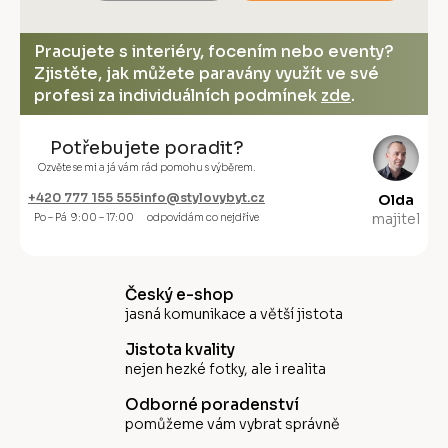
Pracujete s interiéry, focením nebo eventy?
Zjistěte, jak můžete paravány využít ve své
profesi za individuálních podmínek
zde
.
Potřebujete poradit?
Ozvěte se mi a já vám rád pomohu s výběrem.
+420 777 155 555
info@stylovybyt.cz
Olda
majitel
Po – Pá 9:00 – 17:00
odpovídám co nejdříve
Český e-shop
jasná komunikace a větší jistota
Jistota kvality
nejen hezké fotky, ale i realita
Odborné poradenství
pomůžeme vám vybrat správně