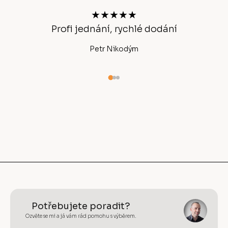
t
★★★★★
í
Profi jednání, rychlé dodání
Ano
Petr Nikodým
Potřebujete poradit?
Ozvěte se mi a já vám rád pomohu s výběrem.