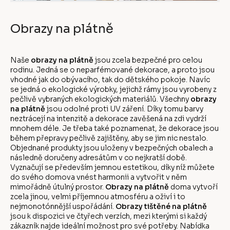
Obrazy na plátně
Naše
obrazy na plátně
jsou zcela bezpečné pro celou
rodinu. Jedná se o neparfémované dekorace, a proto jsou
vhodné jak do obývacího, tak do dětského pokoje. Navíc
se jedná o ekologické výrobky, jejichž rámy jsou vyrobeny z
pečlivě vybraných ekologických materiálů. Všechny
obrazy
na plátně
jsou odolné proti UV záření. Díky tomu barvy
neztrácejí na intenzitě a dekorace zavěšená na zdi vydrží
mnohem déle. Je třeba také poznamenat, že dekorace jsou
během přepravy pečlivě zajištěny, aby se jim nic nestalo.
Objednané produkty jsou uloženy v bezpečných obalech a
následně doručeny adresátům v co nejkratší době.
Vyznačují se především jemnou estetikou, díky níž můžete
do svého domova vnést harmonii a vytvořit v něm
mimořádně útulný prostor.
Obrazy na plátně
doma vytvoří
zcela jinou, velmi příjemnou atmosféru a oživí i to
nejmonotónnější uspořádání.
Obrazy tištěné na plátně
jsou k dispozici ve čtyřech verzích, mezi kterými si každý
zákazník najde ideální možnost pro své potřeby. Nabídka