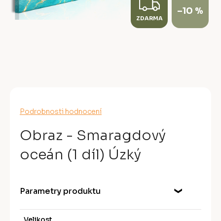
Z
–10 %
ZDARMA
D
A
R
M
A
Průměrné
Podrobnosti hodnocení
hodnocení
produktu
Obraz - Smaragdový
je
0,0
oceán (1 díl) Úzký
z
5
hvězdiček.
Parametry produktu
Velikost