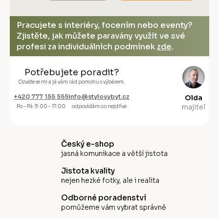
Pracujete s interiéry, focením nebo eventy?
Zjistěte, jak můžete paravány využít ve své
profesi za individuálních podmínek
zde
.
Potřebujete poradit?
Ozvěte se mi a já vám rád pomohu s výběrem.
+420 777 155 555
info@stylovybyt.cz
Olda
majitel
Po – Pá 9:00 – 17:00
odpovídám co nejdříve
Český e-shop
jasná komunikace a větší jistota
Jistota kvality
nejen hezké fotky, ale i realita
Odborné poradenství
pomůžeme vám vybrat správně