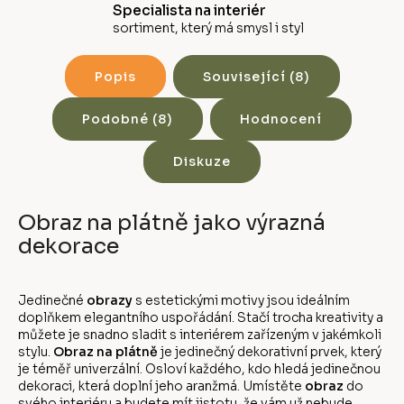
Specialista na interiér
sortiment, který má smysl i styl
Popis
Související (8)
Podobné (8)
Hodnocení
Diskuze
Obraz na plátně jako výrazná
dekorace
Jedinečné
obrazy
s estetickými motivy jsou ideálním
doplňkem elegantního uspořádání. Stačí trocha kreativity a
můžete je snadno sladit s interiérem zařízeným v jakémkoli
stylu.
Obraz na plátně
je jedinečný dekorativní prvek, který
je téměř univerzální. Osloví každého, kdo hledá jedinečnou
dekoraci, která doplní jeho aranžmá. Umístěte
obraz
do
svého interiéru a budete mít jistotu, že vám už nebude