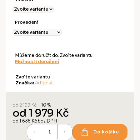
Provedení
Můžeme doručit do:
Zvolte variantu
Možnosti doručení
Zvolte variantu
Značka:
Artgeist
od 2 199 Kč
–10 %
od
1 979 Kč
od
1 636 Kč
bez DPH
Měrná
Do košíku
cena: