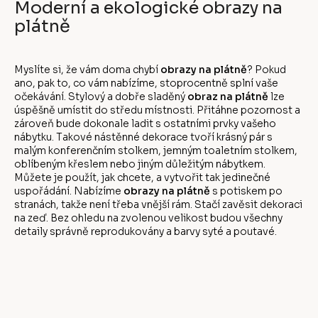
Moderní a ekologické obrazy na
plátně
Myslíte si, že vám doma chybí
obrazy na plátně
? Pokud
ano, pak to, co vám nabízíme, stoprocentně splní vaše
očekávání. Stylový a dobře sladěný
obraz na plátně
lze
úspěšně umístit do středu místnosti. Přitáhne pozornost a
zároveň bude dokonale ladit s ostatními prvky vašeho
nábytku. Takové nástěnné dekorace tvoří krásný pár s
malým konferenčním stolkem, jemným toaletním stolkem,
oblíbeným křeslem nebo jiným důležitým nábytkem.
Můžete je použít, jak chcete, a vytvořit tak jedinečné
uspořádání. Nabízíme
obrazy na plátně
s potiskem po
stranách, takže není třeba vnější rám. Stačí zavěsit dekoraci
na zeď. Bez ohledu na zvolenou velikost budou všechny
detaily správně reprodukovány a barvy syté a poutavé.
Z
á
p
a