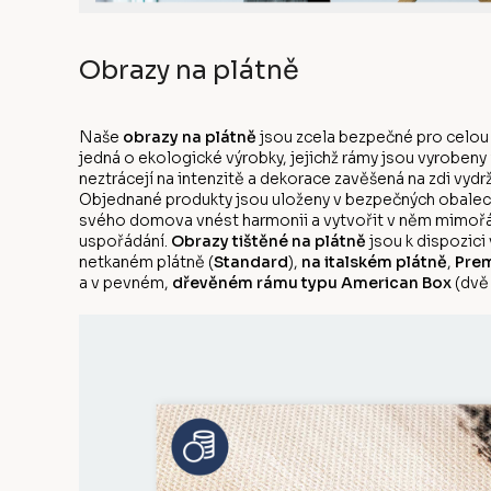
Obrazy na plátně
Naše
obrazy na plátně
jsou zcela bezpečné pro celou
jedná o ekologické výrobky, jejichž rámy jsou vyrobeny
neztrácejí na intenzitě a dekorace zavěšená na zdi vyd
Objednané produkty jsou uloženy v bezpečných obalech
svého domova vnést harmonii a vytvořit v něm mimořá
uspořádání.
Obrazy tištěné na plátně
jsou k dispozici
netkaném plátně (
Standard
),
na italském plátně
,
Prem
a v pevném,
dřevěném rámu typu American Box
(dvě 