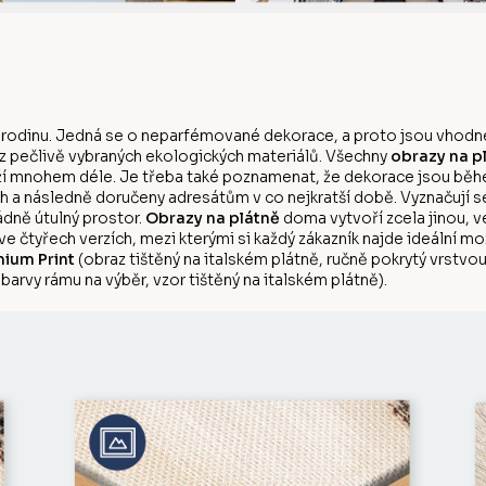
 rodinu. Jedná se o neparfémované dekorace, a proto jsou vhodné
 z pečlivě vybraných ekologických materiálů. Všechny
obrazy na p
rží mnohem déle. Je třeba také poznamenat, že dekorace jsou během
 a následně doručeny adresátům v co nejkratší době. Vyznačují s
dně útulný prostor.
Obrazy na plátně
doma vytvoří zcela jinou, v
 ve čtyřech verzích, mezi kterými si každý zákazník najde ideální m
ium Print
(obraz tištěný na italském plátně, ručně pokrytý vrstv
barvy rámu na výběr, vzor tištěný na italském plátně).