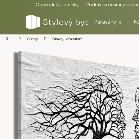
Přejít
Obchodní podmínky
Podmínky ochrany osobn
na
obsah
Paravány
Fo
Domů
Obrazy - Abstraktní
Obrazy