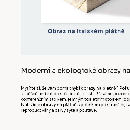
Moderní a ekologické obrazy na
Myslíte si, že vám doma chybí
obrazy na plátně
? Poku
úspěšně umístit do středu místnosti. Přitáhne pozorno
konferenčním stolkem, jemným toaletním stolkem, oblíb
Nabízíme
obrazy na plátně
s potiskem po stranách, ta
reprodukovány a barvy syté a poutavé.
Z
á