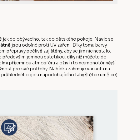
 jak do obývacího, tak do dětského pokoje. Navíc se
látně
jsou odolné proti UV záření. Díky tomu barvy
 přepravy pečlivě zajištěny, aby se jim nic nestalo.
e především jemnou estetikou, díky níž můžete do
elmi příjemnou atmosféru a oživí i to nejmonotónnější
ožnost pro své potřeby. Nabídka zahrnuje variantu na
ou průhledného gelu napodobujícího tahy štětce umělce)