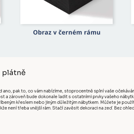
 plátně
d ano, pak to, co vám nabízíme, stoprocentně splní vaše očekáván
st a zároveň bude dokonale ladit s ostatními prvky vašeho nábytk
eným křeslem nebo jiným důležitým nábytkem. Můžete je použít, j
kže není třeba vnější rám. Stačí zavěsit dekoraci na zeď. Bez ohl