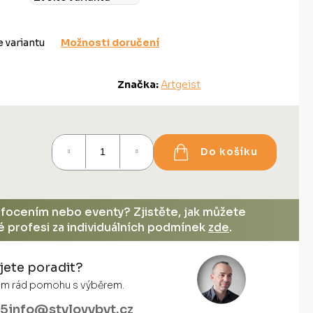
e variantu
Možnosti doručení
Značka:
Artgeist
Do košíku
, focením nebo eventy? Zjistěte, jak můžete
vé profesi za individuálních podmínek
zde
.
jete poradit?
vám rád pomohu s výběrem.
55
info@stylovybyt.cz