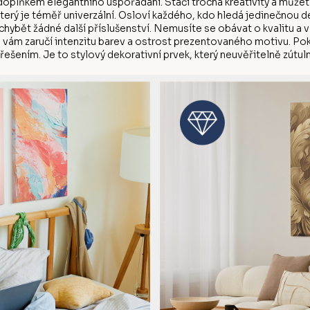
doplňkem elegantního uspořádání. Stačí trocha kreativity a můžete
který je téměř univerzální. Osloví každého, kdo hledá jedinečnou 
chybět žádné další příslušenství. Nemusíte se obávat o kvalitu a 
ku vám zaručí intenzitu barev a ostrost prezentovaného motivu. Po
řešením. Je to stylový dekorativní prvek, který neuvěřitelně zútulní