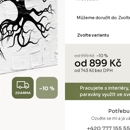
Můžeme doručit do:
Zvolt
Zvolte variantu
od 999 Kč
–10 %
od
899 Kč
od
743 Kč
bez DPH
Měrná
cena:
Z
Pracujete s interiéry
–10 %
ZDARMA
D
paravány využít ve s
A
Potřebu
R
Ozvěte se mi a já 
+420 777 155 5