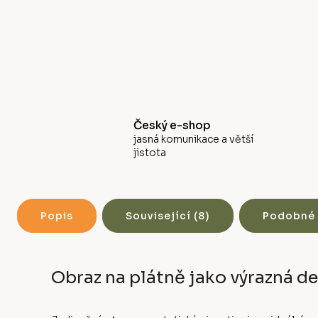
Český e-shop
jasná komunikace a větší
jistota
Popis
Související (8)
Podobné 
Obraz na plátně jako výrazná d