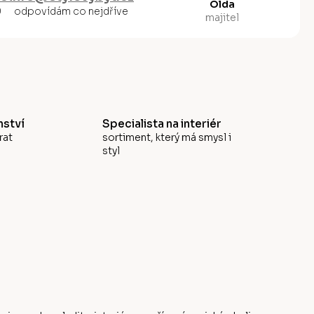
Olda
0
odpovídám co nejdříve
majitel
ství
Specialista na interiér
rat
sortiment, který má smysl i
styl