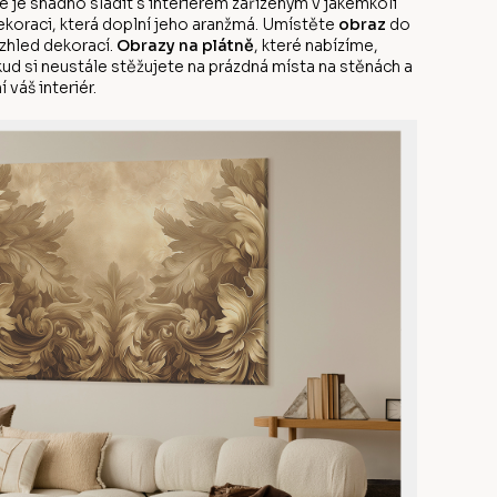
 je snadno sladit s interiérem zařízeným v jakémkoli
dekoraci, která doplní jeho aranžmá. Umístěte
obraz
do
vzhled dekorací.
Obrazy na plátně
, které nabízíme,
kud si neustále stěžujete na prázdná místa na stěnách a
 váš interiér.