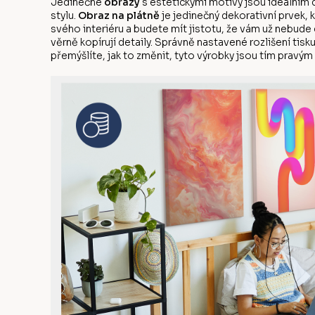
Jedinečné
obrazy
s estetickými motivy jsou ideálním 
stylu.
Obraz na plátně
je jedinečný dekorativní prvek, 
svého interiéru a budete mít jistotu, že vám už nebude 
věrně kopírují detaily. Správně nastavené rozlišení tis
přemýšlíte, jak to změnit, tyto výrobky jsou tím pravým 