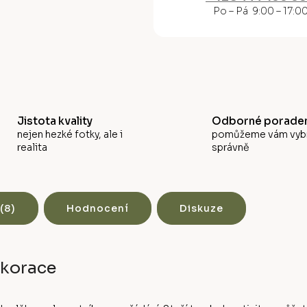
M
Po – Pá 9:00 – 17:0
A
Jistota kvality
Odborné poraden
nejen hezké fotky, ale i
pomůžeme vám vyb
realita
správně
(8)
Hodnocení
Diskuze
ekorace