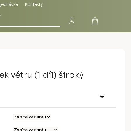
jednávka
Kontakty
Přihlášení
Nákupní
Hledat
košík
k větru (1 díl) široký