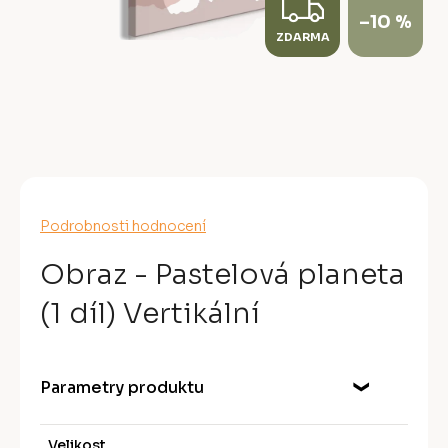
Z
–10 %
ZDARMA
D
A
R
M
A
Průměrné
Podrobnosti hodnocení
hodnocení
produktu
Obraz - Pastelová planeta
je
0,0
(1 díl) Vertikální
z
5
hvězdiček.
Parametry produktu
Velikost