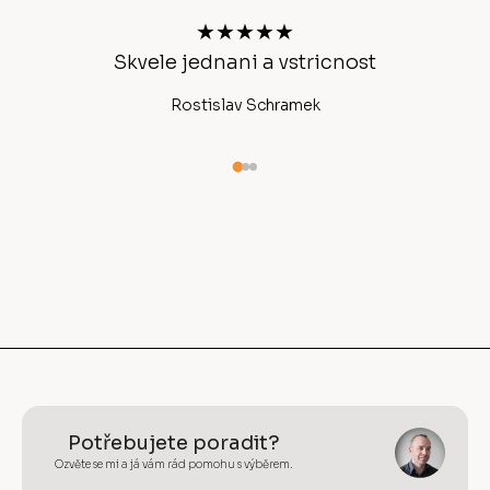
t
★★★★★
í
Skvele jednani a vstricnost
Ano
Rostislav Schramek
Potřebujete poradit?
Ozvěte se mi a já vám rád pomohu s výběrem.