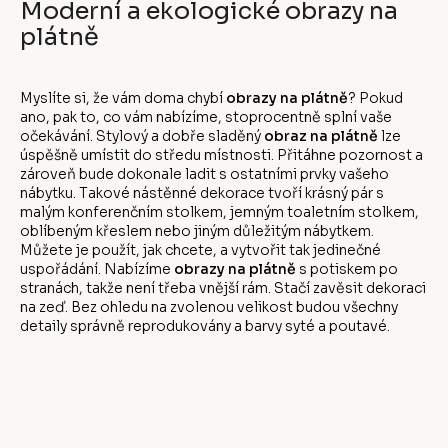
Moderní a ekologické obrazy na
plátně
Myslíte si, že vám doma chybí
obrazy na plátně
? Pokud
ano, pak to, co vám nabízíme, stoprocentně splní vaše
očekávání. Stylový a dobře sladěný
obraz na plátně
lze
úspěšně umístit do středu místnosti. Přitáhne pozornost a
zároveň bude dokonale ladit s ostatními prvky vašeho
nábytku. Takové nástěnné dekorace tvoří krásný pár s
malým konferenčním stolkem, jemným toaletním stolkem,
oblíbeným křeslem nebo jiným důležitým nábytkem.
Můžete je použít, jak chcete, a vytvořit tak jedinečné
uspořádání. Nabízíme
obrazy na plátně
s potiskem po
stranách, takže není třeba vnější rám. Stačí zavěsit dekoraci
na zeď. Bez ohledu na zvolenou velikost budou všechny
detaily správně reprodukovány a barvy syté a poutavé.
Z
á
p
a