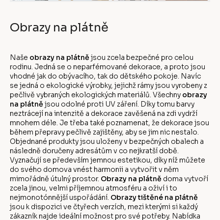
Obrazy na plátně
Naše
obrazy na plátně
jsou zcela bezpečné pro celou
rodinu. Jedná se o neparfémované dekorace, a proto jsou
vhodné jak do obývacího, tak do dětského pokoje. Navíc
se jedná o ekologické výrobky, jejichž rámy jsou vyrobeny z
pečlivě vybraných ekologických materiálů. Všechny
obrazy
na plátně
jsou odolné proti UV záření. Díky tomu barvy
neztrácejí na intenzitě a dekorace zavěšená na zdi vydrží
mnohem déle. Je třeba také poznamenat, že dekorace jsou
během přepravy pečlivě zajištěny, aby se jim nic nestalo.
Objednané produkty jsou uloženy v bezpečných obalech a
následně doručeny adresátům v co nejkratší době.
Vyznačují se především jemnou estetikou, díky níž můžete
do svého domova vnést harmonii a vytvořit v něm
mimořádně útulný prostor.
Obrazy na plátně
doma vytvoří
zcela jinou, velmi příjemnou atmosféru a oživí i to
nejmonotónnější uspořádání.
Obrazy tištěné na plátně
jsou k dispozici ve čtyřech verzích, mezi kterými si každý
zákazník najde ideální možnost pro své potřeby. Nabídka