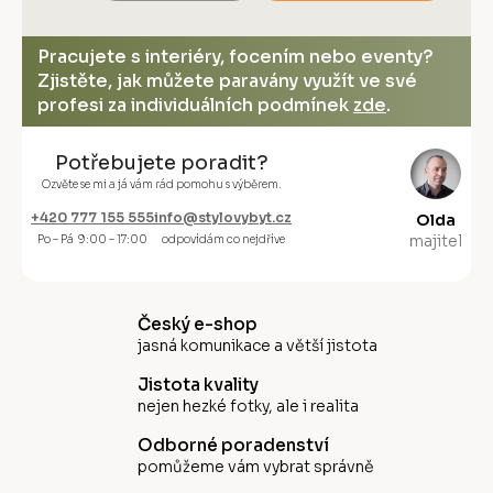
Pracujete s interiéry, focením nebo eventy?
Zjistěte, jak můžete paravány využít ve své
profesi za individuálních podmínek
zde
.
Potřebujete poradit?
Ozvěte se mi a já vám rád pomohu s výběrem.
+420 777 155 555
info@stylovybyt.cz
Olda
majitel
Po – Pá 9:00 – 17:00
odpovídám co nejdříve
Český e-shop
jasná komunikace a větší jistota
Jistota kvality
nejen hezké fotky, ale i realita
Odborné poradenství
pomůžeme vám vybrat správně