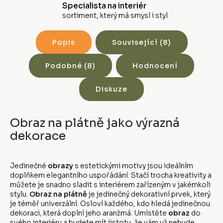
Specialista na interiér
sortiment, který má smysl i styl
Popis
Související (8)
Podobné (8)
Hodnocení
Diskuze
Obraz na plátně jako výrazná
dekorace
Jedinečné
obrazy
s estetickými motivy jsou ideálním
doplňkem elegantního uspořádání. Stačí trocha kreativity a
můžete je snadno sladit s interiérem zařízeným v jakémkoli
stylu.
Obraz na plátně
je jedinečný dekorativní prvek, který
je téměř univerzální. Osloví každého, kdo hledá jedinečnou
dekoraci, která doplní jeho aranžmá. Umístěte
obraz
do
svého interiéru a budete mít jistotu, že vám už nebude