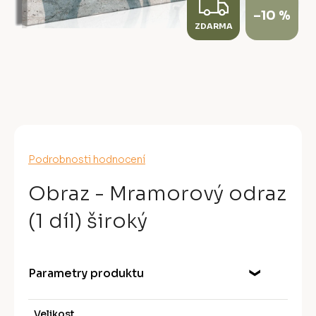
Z
–10 %
ZDARMA
D
A
R
M
A
Průměrné
Podrobnosti hodnocení
hodnocení
produktu
Obraz - Mramorový odraz
je
0,0
(1 díl) široký
z
5
hvězdiček.
Parametry produktu
Velikost