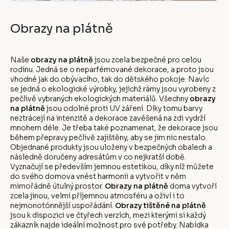
Obrazy na plátně
Naše
obrazy na plátně
jsou zcela bezpečné pro celou
rodinu. Jedná se o neparfémované dekorace, a proto jsou
vhodné jak do obývacího, tak do dětského pokoje. Navíc
se jedná o ekologické výrobky, jejichž rámy jsou vyrobeny z
pečlivě vybraných ekologických materiálů. Všechny
obrazy
na plátně
jsou odolné proti UV záření. Díky tomu barvy
neztrácejí na intenzitě a dekorace zavěšená na zdi vydrží
mnohem déle. Je třeba také poznamenat, že dekorace jsou
během přepravy pečlivě zajištěny, aby se jim nic nestalo.
Objednané produkty jsou uloženy v bezpečných obalech a
následně doručeny adresátům v co nejkratší době.
Vyznačují se především jemnou estetikou, díky níž můžete
do svého domova vnést harmonii a vytvořit v něm
mimořádně útulný prostor.
Obrazy na plátně
doma vytvoří
zcela jinou, velmi příjemnou atmosféru a oživí i to
nejmonotónnější uspořádání.
Obrazy tištěné na plátně
jsou k dispozici ve čtyřech verzích, mezi kterými si každý
zákazník najde ideální možnost pro své potřeby. Nabídka