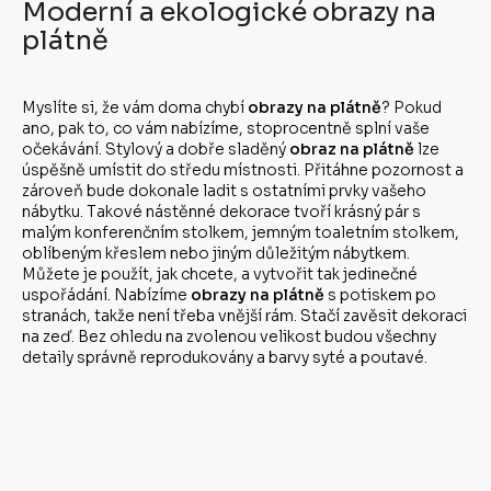
Moderní a ekologické obrazy na
plátně
Myslíte si, že vám doma chybí
obrazy na plátně
? Pokud
ano, pak to, co vám nabízíme, stoprocentně splní vaše
očekávání. Stylový a dobře sladěný
obraz na plátně
lze
úspěšně umístit do středu místnosti. Přitáhne pozornost a
zároveň bude dokonale ladit s ostatními prvky vašeho
nábytku. Takové nástěnné dekorace tvoří krásný pár s
malým konferenčním stolkem, jemným toaletním stolkem,
oblíbeným křeslem nebo jiným důležitým nábytkem.
Můžete je použít, jak chcete, a vytvořit tak jedinečné
uspořádání. Nabízíme
obrazy na plátně
s potiskem po
stranách, takže není třeba vnější rám. Stačí zavěsit dekoraci
na zeď. Bez ohledu na zvolenou velikost budou všechny
detaily správně reprodukovány a barvy syté a poutavé.
Z
á
p
a