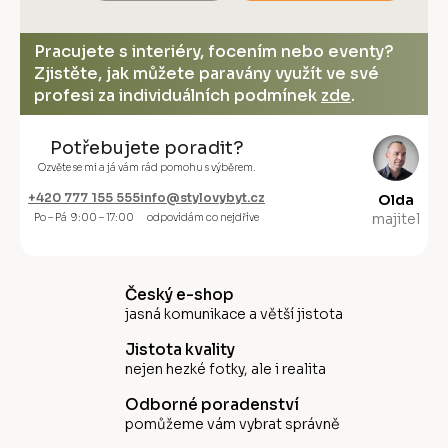
Pracujete s interiéry, focením nebo eventy?
Zjistěte, jak můžete paravány využít ve své
profesi za individuálních podmínek
zde
.
Potřebujete poradit?
Ozvěte se mi a já vám rád pomohu s výběrem.
+420 777 155 555
info@stylovybyt.cz
Olda
majitel
Po – Pá 9:00 – 17:00
odpovídám co nejdříve
Český e-shop
jasná komunikace a větší jistota
Jistota kvality
nejen hezké fotky, ale i realita
Odborné poradenství
pomůžeme vám vybrat správně