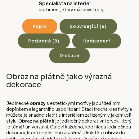
Specialista na interiér
sortiment, který má smysl i styl
Popis
Související (8)
Podobné (8)
Hodnocení
Diskuze
Obraz na plátně jako výrazná
dekorace
Jedinečné
obrazy
s estetickými motivy jsou ideálním
doplňkem elegantního uspořádání. Stačí trocha kreativity a
můžete je snadno sladit s interiérem zařízeným v jakémkoli
stylu.
Obraz na plátně
je jedinečný dekorativní prvek, který
je téměř univerzální. Osloví každého, kdo hledá jedinečnou
dekoraci, která doplní jeho aranžmá. Umístěte
obraz
do
svého interiéru a budete mít jistotu, že vám už nebude