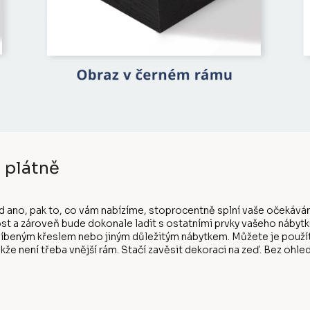
 plátně
d ano, pak to, co vám nabízíme, stoprocentně splní vaše očekáván
st a zároveň bude dokonale ladit s ostatními prvky vašeho nábytk
eným křeslem nebo jiným důležitým nábytkem. Můžete je použít, j
kže není třeba vnější rám. Stačí zavěsit dekoraci na zeď. Bez ohl