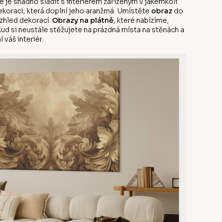
 je snadno sladit s interiérem zařízeným v jakémkoli
dekoraci, která doplní jeho aranžmá. Umístěte
obraz
do
vzhled dekorací.
Obrazy na plátně
, které nabízíme,
kud si neustále stěžujete na prázdná místa na stěnách a
 váš interiér.