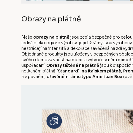
Obrazy na plátně
Naše
obrazy na plátně
jsou zcela bezpečné pro celou
jedná o ekologické výrobky, jejichž rámy jsou vyrobeny
neztrácejí na intenzitě a dekorace zavěšená na zdi vyd
Objednané produkty jsou uloženy v bezpečných obalech
svého domova vnést harmonii a vytvořit v něm mimořá
uspořádání.
Obrazy tištěné na plátně
jsou k dispozici
netkaném plátně (
Standard
),
na italském plátně
,
Prem
a v pevném,
dřevěném rámu typu American Box
(dvě 