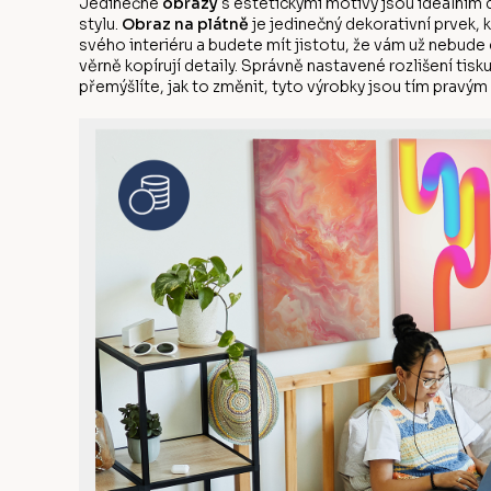
Jedinečné
obrazy
s estetickými motivy jsou ideálním 
stylu.
Obraz na plátně
je jedinečný dekorativní prvek, 
svého interiéru a budete mít jistotu, že vám už nebude 
věrně kopírují detaily. Správně nastavené rozlišení tis
přemýšlíte, jak to změnit, tyto výrobky jsou tím pravým 