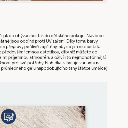
 jak do obývacího, tak do dětského pokoje. Navíc se
látně
jsou odolné proti UV záření. Díky tomu barvy
 přepravy pečlivě zajištěny, aby se jim nic nestalo.
e především jemnou estetikou, díky níž můžete do
elmi příjemnou atmosféru a oživí i to nejmonotónnější
ožnost pro své potřeby. Nabídka zahrnuje variantu na
ou průhledného gelu napodobujícího tahy štětce umělce)