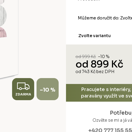
Můžeme doručit do:
Zvolt
Zvolte variantu
od 999 Kč
–10 %
od
899 Kč
od
743 Kč
bez DPH
Měrná
cena:
Z
Pracujete s interiéry
–10 %
ZDARMA
D
paravány využít ve s
A
Potřebu
R
Ozvěte se mi a já 
+420 777 155 5