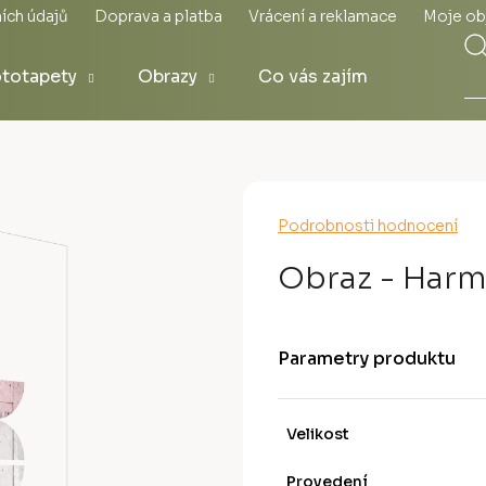
ích údajů
Doprava a platba
Vrácení a reklamace
Moje ob
totapety
Obrazy
Co vás zajímá
Průměrné
Podrobnosti hodnocení
hodnocení
produktu
Obraz - Harmo
je
0,0
z
5
Parametry produktu
hvězdiček.
Velikost
Provedení