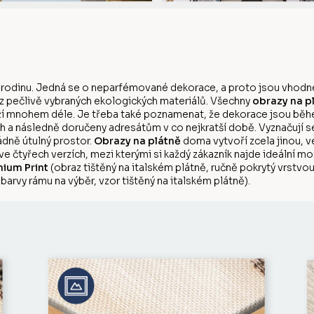
 rodinu. Jedná se o neparfémované dekorace, a proto jsou vhodné
 z pečlivě vybraných ekologických materiálů. Všechny
obrazy na p
rží mnohem déle. Je třeba také poznamenat, že dekorace jsou během
 a následně doručeny adresátům v co nejkratší době. Vyznačují s
dně útulný prostor.
Obrazy na plátně
doma vytvoří zcela jinou, v
 ve čtyřech verzích, mezi kterými si každý zákazník najde ideální m
ium Print
(obraz tištěný na italském plátně, ručně pokrytý vrstv
barvy rámu na výběr, vzor tištěný na italském plátně).