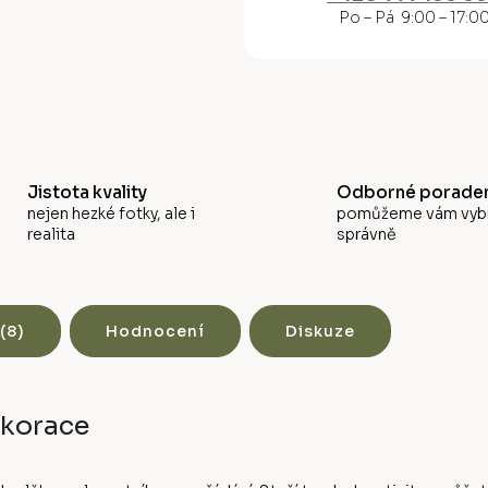
M
Po – Pá 9:00 – 17:0
A
Jistota kvality
Odborné poraden
nejen hezké fotky, ale i
pomůžeme vám vyb
realita
správně
(8)
Hodnocení
Diskuze
ekorace