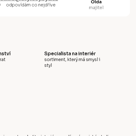
Olda
0
odpovídám co nejdříve
majitel
ství
Specialista na interiér
rat
sortiment, který má smysl i
styl