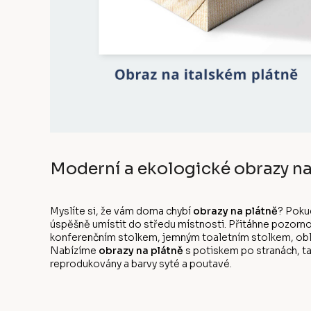
Moderní a ekologické obrazy na
Myslíte si, že vám doma chybí
obrazy na plátně
? Poku
úspěšně umístit do středu místnosti. Přitáhne pozorno
konferenčním stolkem, jemným toaletním stolkem, oblíb
Nabízíme
obrazy na plátně
s potiskem po stranách, ta
reprodukovány a barvy syté a poutavé.
Z
á