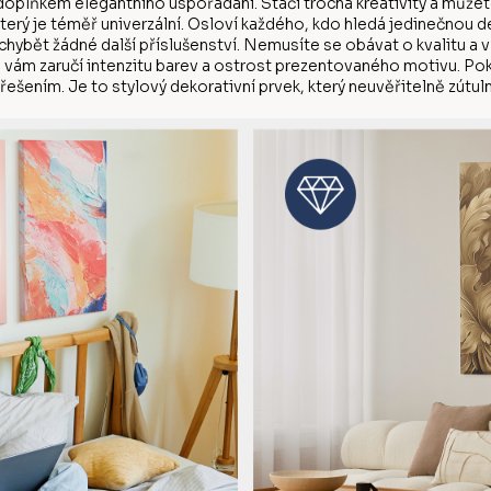
doplňkem elegantního uspořádání. Stačí trocha kreativity a můžete
který je téměř univerzální. Osloví každého, kdo hledá jedinečnou 
chybět žádné další příslušenství. Nemusíte se obávat o kvalitu a 
ku vám zaručí intenzitu barev a ostrost prezentovaného motivu. Po
řešením. Je to stylový dekorativní prvek, který neuvěřitelně zútulní