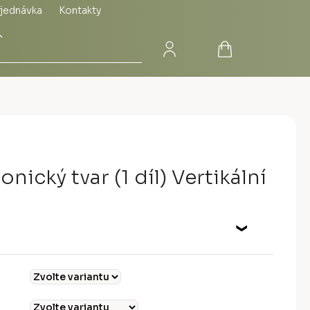
jednávka
Kontakty
Přihlášení
Nákupní
Hledat
košík
nický tvar (1 díl) Vertikální