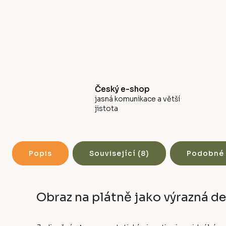
Český e-shop
jasná komunikace a větší
jistota
Popis
Související (8)
Podobné 
Obraz na plátně jako výrazná d