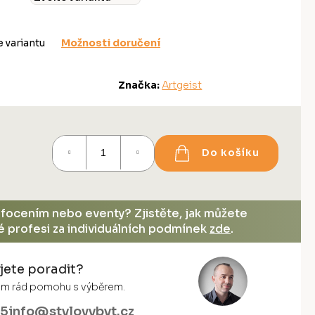
e variantu
Možnosti doručení
Značka:
Artgeist
Do košíku
, focením nebo eventy? Zjistěte, jak můžete
vé profesi za individuálních podmínek
zde
.
jete poradit?
vám rád pomohu s výběrem.
55
info@stylovybyt.cz