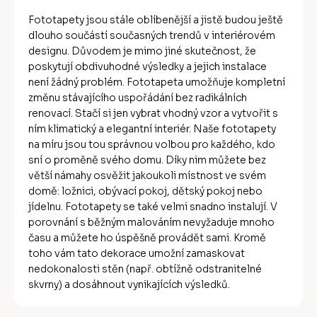
Fototapety jsou stále oblíbenější a jistě budou ještě
dlouho součástí současných trendů v interiérovém
designu. Důvodem je mimo jiné skutečnost, že
poskytují obdivuhodné výsledky a jejich instalace
není žádný problém. Fototapeta umožňuje kompletní
změnu stávajícího uspořádání bez radikálních
renovací. Stačí si jen vybrat vhodný vzor a vytvořit s
ním klimatický a elegantní interiér. Naše fototapety
na míru jsou tou správnou volbou pro každého, kdo
sní o proměně svého domu. Díky nim můžete bez
větší námahy osvěžit jakoukoli místnost ve svém
domě: ložnici, obývací pokoj, dětský pokoj nebo
jídelnu. Fototapety se také velmi snadno instalují. V
porovnání s běžným malováním nevyžaduje mnoho
času a můžete ho úspěšně provádět sami. Kromě
toho vám tato dekorace umožní zamaskovat
nedokonalosti stěn (např. obtížně odstranitelné
skvrny) a dosáhnout vynikajících výsledků.