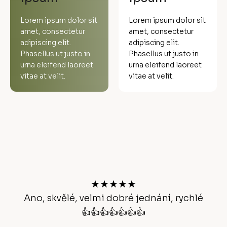
Lorem ipsum dolor sit
Lorem ipsum dolor sit
amet, consectetur
amet, consectetur
adipiscing elit.
adipiscing elit.
Phasellus ut justo in
Phasellus ut justo in
urna eleifend laoreet
urna eleifend laoreet
vitae at velit.
vitae at velit.
Z
á
p
a
t
★★★★★
í
Ano, skvělé, velmi dobré jednání, rychlé
👍👍👍👍👍👍👍