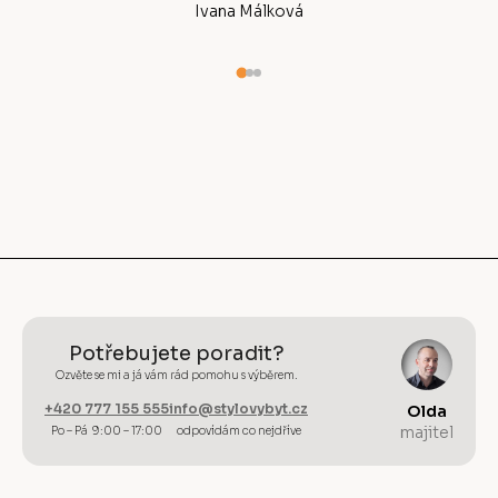
Ivana Málková
Potřebujete poradit?
Ozvěte se mi a já vám rád pomohu s výběrem.
+420 777 155 555
info@stylovybyt.cz
Olda
majitel
Po – Pá 9:00 – 17:00
odpovídám co nejdříve