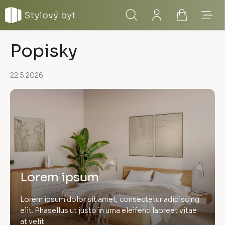
Přejít
Hledat
Přihlášení
Nákupní
Menu
na
obsah
košík
Popisky
22.5.2026
Lorem ipsum
Lorem ipsum dolor sit amet, consectetur adipiscing
elit. Phasellus ut justo in urna eleifend laoreet vitae
at velit.