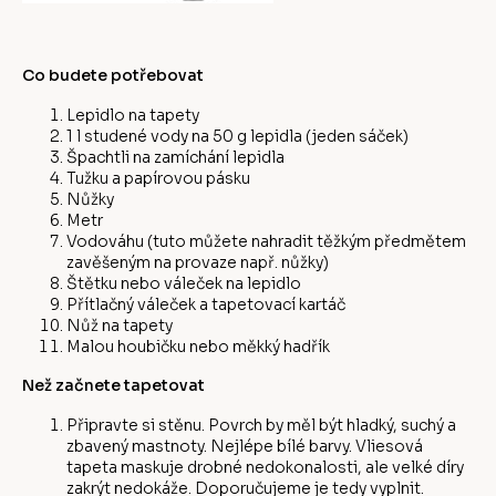
Co budete potřebovat
Lepidlo na tapety
1 l studené vody na 50 g lepidla (jeden sáček)
Špachtli na zamíchání lepidla
Tužku a papírovou pásku
Nůžky
Metr
Vodováhu (tuto můžete nahradit těžkým předmětem
zavěšeným na provaze např. nůžky)
Štětku nebo váleček na lepidlo
Přítlačný váleček a tapetovací kartáč
Nůž na tapety
Malou houbičku nebo měkký hadřík
Než začnete tapetovat
Připravte si stěnu. Povrch by měl být hladký, suchý a
zbavený mastnoty. Nejlépe bílé barvy. Vliesová
tapeta maskuje drobné nedokonalosti, ale velké díry
zakrýt nedokáže. Doporučujeme je tedy vyplnit.