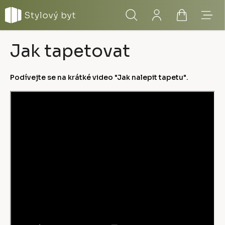
Přejít
Hledat
Přihlášení
Nákupní
Menu
na
obsah
košík
Jak tapetovat
Podívejte se na krátké video "Jak nalepit tapetu".