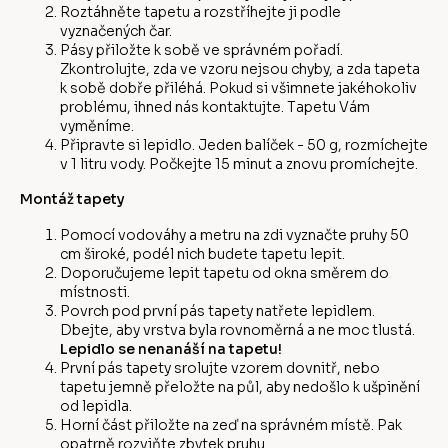
Roztáhněte tapetu a rozstříhejte ji podle
vyznačených čar.
Pásy přiložte k sobě ve správném pořadí.
Zkontrolujte, zda ve vzoru nejsou chyby, a zda tapeta
k sobě dobře přiléhá. Pokud si všimnete jakéhokoliv
problému, ihned nás kontaktujte. Tapetu Vám
vyměníme.
Připravte si lepidlo. Jeden balíček - 50 g, rozmíchejte
v 1 litru vody. Počkejte 15 minut a znovu promíchejte.
Montáž tapety
Pomocí vodováhy a metru na zdi vyznačte pruhy 50
cm široké, podél nich budete tapetu lepit.
Doporučujeme lepit tapetu od okna směrem do
místnosti.
Povrch pod první pás tapety natřete lepidlem.
Dbejte, aby vrstva byla rovnoměrná a ne moc tlustá.
Lepidlo se nenanáší na tapetu!
První pás tapety srolujte vzorem dovnitř, nebo
tapetu jemně přeložte na půl, aby nedošlo k ušpinění
od lepidla.
Horní část přiložte na zeď na správném místě. Pak
opatrně rozviňte zbytek pruhu.