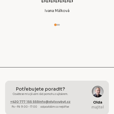
👍👍👍👍👍👍👍
Ivana Málková
Potřebujete poradit?
Ozvěte se mi a já vám rád pomohu s výběrem.
+420 777 155 555
info@stylovybyt.cz
Olda
majitel
Po – Pá 9:00 – 17:00
odpovídám co nejdříve