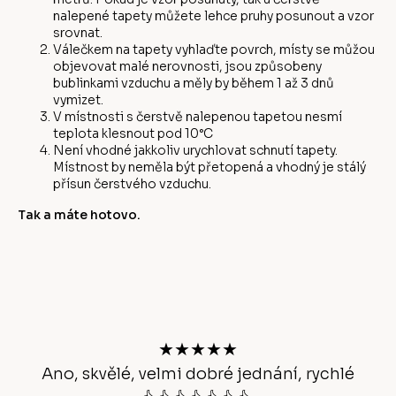
nalepené tapety můžete lehce pruhy posunout a vzor
srovnat.
Válečkem na tapety vyhlaďte povrch, místy se můžou
objevovat malé nerovnosti, jsou způsobeny
bublinkami vzduchu a měly by během 1 až 3 dnů
vymizet.
V místnosti s čerstvě nalepenou tapetou nesmí
teplota klesnout pod 10°C
Není vhodné jakkoliv urychlovat schnutí tapety.
Místnost by neměla být přetopená a vhodný je stálý
přísun čerstvého vzduchu.
Tak a máte hotovo.
Z
á
p
a
t
★★★★★
í
Ano, skvělé, velmi dobré jednání, rychlé