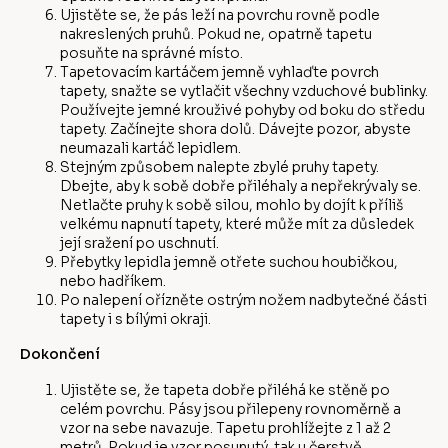
Ujistěte se, že pás leží na povrchu rovně podle
nakreslených pruhů. Pokud ne, opatrně tapetu
posuňte na správné místo.
Tapetovacím kartáčem jemně vyhlaďte povrch
tapety, snažte se vytlačit všechny vzduchové bublinky.
Používejte jemné krouživé pohyby od boku do středu
tapety. Začínejte shora dolů. Dávejte pozor, abyste
neumazali kartáč lepidlem.
Stejným způsobem nalepte zbylé pruhy tapety.
Dbejte, aby k sobě dobře přiléhaly a nepřekrývaly se.
Netlačte pruhy k sobě silou, mohlo by dojít k příliš
velkému napnutí tapety, které může mít za důsledek
její sražení po uschnutí.
Přebytky lepidla jemně otřete suchou houbičkou,
nebo hadříkem.
Po nalepení ořízněte ostrým nožem nadbytečné části
tapety i s bílými okraji.
Dokončení
Ujistěte se, že tapeta dobře přiléhá ke stěně po
celém povrchu. Pásy jsou přilepeny rovnoměrně a
vzor na sebe navazuje. Tapetu prohlížejte z 1 až 2
metrů. Pokud je vzor posunutý, tak u čerstvě