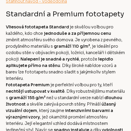
Stáhnout návod - Voděodolná
Standardní a Premium fototapety
Vliesová fototapeta Standard
je skvělou volbou pro
každého, kdo chce
jednoduše a za příjemnou cenu
změnit atmosféru svého domova. Je vyrobena z pevného,
prodyšného materiálu s
gramáží 110 g/m²
, je ideální pro
ozdobu stěn v obývacím pokoji, ložnici, kanceláři i dětském
pokoji.
Nalepení je snadné a rychlé
, protože
lepidlo
aplikujete přímo na stěnu
. Díky široké nabídce vzorů a
barev lze fototapetu snadno sladit s jakýmkoliv stylem
interiéru.
Fototapeta Premium
je perfektní volbou pro ty, kteří
nechtějí ustupovat v kvalitě
. Díky robustnějšímu materiálu
s
gramáží 155 g/m²
než u standardní verze nabízí
dlouhou
životnost
a skvěle zakrývá povrch stěny. Přináší
úžasný
vizuální dojem
, který zaujme
intenzivními barvami a
výraznými vzory
, jež okamžitě promění atmosféru
interiéru. Její elegantní vzhled dodává místnostem
jedinečný styl. Navíc se
snadno instaluje
a díky
odolnosti