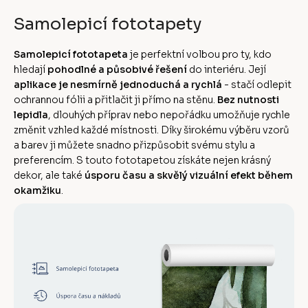
Samolepicí fototapety
Samolepicí fototapeta
je perfektní volbou pro ty, kdo
hledají
pohodlné a působivé řešení
do interiéru. Její
aplikace je nesmírně jednoduchá a rychlá
- stačí odlepit
ochrannou fólii a přitlačit ji přímo na stěnu.
Bez nutnosti
lepidla
, dlouhých příprav nebo nepořádku umožňuje rychle
změnit vzhled každé místnosti. Díky širokému výběru vzorů
a barev ji můžete snadno přizpůsobit svému stylu a
preferencím. S touto fototapetou získáte nejen krásný
dekor, ale také
úsporu času a skvělý vizuální efekt během
okamžiku
.