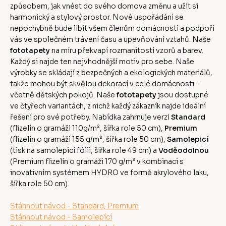
způsobem, jak vnést do svého domova změnu a užít si
harmonický a stylový prostor. Nové uspořádání se
nepochybně bude líbit všem členům domácnosti a podpoří
vás ve společném trávení času a upevňování vztahů. Naše
fototapety
na míru překvapí rozmanitostí vzorů a barev.
Každý si najde ten nejvhodnější motiv pro sebe. Naše
výrobky se skládají z bezpečných a ekologických materiálů,
takže mohou být skvělou dekorací v celé domácnosti -
včetně dětských pokojů. Naše
fototapety
jsou dostupné
ve čtyřech variantách, z nichž každý zákazník najde ideální
řešení pro své potřeby. Nabídka zahrnuje verzi
Standard
(flizelín o gramáži 110g/m², šířka role 50 cm),
Premium
(flizelín o gramáži 155 g/m², šířka role 50 cm),
Samolepicí
(tisk na samolepicí fólii, šířka role 49 cm) a
Voděodolnou
(Premium flizelín o gramáži 170 g/m² v kombinaci s
inovativním systémem HYDRO ve formě akrylového laku,
šířka role 50 cm).
Stáhnout návod - Standard, Premium
Stáhnout návod - Samolepící