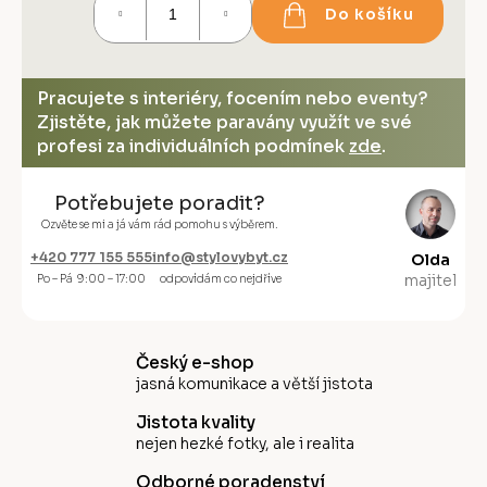
Do košíku
cena:
Pracujete s interiéry, focením nebo eventy?
Zjistěte, jak můžete paravány využít ve své
profesi za individuálních podmínek
zde
.
Potřebujete poradit?
Ozvěte se mi a já vám rád pomohu s výběrem.
+420 777 155 555
info@stylovybyt.cz
Olda
majitel
Po – Pá 9:00 – 17:00
odpovídám co nejdříve
Český e-shop
jasná komunikace a větší jistota
Jistota kvality
nejen hezké fotky, ale i realita
Odborné poradenství