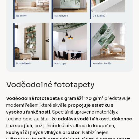
Voděodolné fototapety
Voděodolná fototapeta
s
gramáží 170 g/m²
představuje
moderní řešení, které skvěle
propojuje estetiku s
vysokou funkčností
. Speciálně upravené materiály a
technologie zajišťují, že
odolává vodě i vlhkosti, dokonce
i na spojích
, což ji činí ideální volbou do
koupelen,
kuchyní či jiných vlhkých prostor
. Nabízí nejen