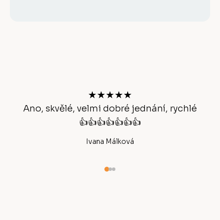
Z
á
p
a
t
★★★★★
í
Ano, skvělé, velmi dobré jednání, rychlé
👍👍👍👍👍👍👍
Ivana Málková