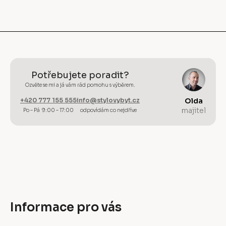
Potřebujete poradit?
Ozvěte se mi a já vám rád pomohu s výběrem.
+420 777 155 555
info@stylovybyt.cz
Olda
majitel
Po – Pá 9:00 – 17:00
odpovídám co nejdříve
Informace pro vás