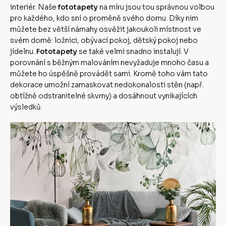
interiér. Naše
fototapety
na míru jsou tou správnou volbou
pro každého, kdo sní o proměně svého domu. Díky nim
můžete bez větší námahy osvěžit jakoukoli místnost ve
svém domě: ložnici, obývací pokoj, dětský pokoj nebo
jídelnu.
Fototapety
se také velmi snadno instalují. V
porovnání s běžným malováním nevyžaduje mnoho času a
můžete ho úspěšně provádět sami. Kromě toho vám tato
dekorace umožní zamaskovat nedokonalosti stěn (např.
obtížně odstranitelné skvrny) a dosáhnout vynikajících
výsledků.