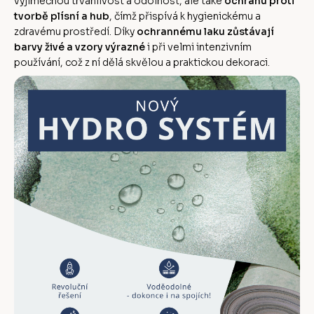
výjimečnou trvanlivost a odolnost, ale také
ochranu proti
tvorbě plísní a hub
, čímž přispívá k hygienickému a
zdravému prostředí. Díky
ochrannému laku zůstávají
barvy živé a vzory výrazné
i při velmi intenzivním
používání, což z ní dělá skvělou a praktickou dekoraci.