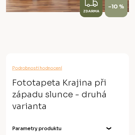
Z
–10 %
ZDARMA
D
A
R
M
A
Průměrné
Podrobnosti hodnocení
hodnocení
produktu
Fototapeta Krajina při
je
0,0
západu slunce - druhá
z
5
varianta
hvězdiček.
Parametry produktu