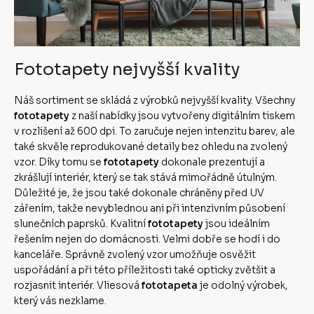
Fototapety nejvyšší kvality
Náš sortiment se skládá z výrobků nejvyšší kvality. Všechny
fototapety
z naší nabídky jsou vytvořeny digitálním tiskem
v rozlišení až 600 dpi. To zaručuje nejen intenzitu barev, ale
také skvěle reprodukované detaily bez ohledu na zvolený
vzor. Díky tomu se
fototapety
dokonale prezentují a
zkrášlují interiér, který se tak stává mimořádně útulným.
Důležité je, že jsou také dokonale chráněny před UV
zářením, takže nevyblednou ani při intenzivním působení
slunečních paprsků. Kvalitní
fototapety
jsou ideálním
řešením nejen do domácnosti. Velmi dobře se hodí i do
kanceláře. Správně zvolený vzor umožňuje osvěžit
uspořádání a při této příležitosti také opticky zvětšit a
rozjasnit interiér. Vliesová
fototapeta
je odolný výrobek,
který vás nezklame.