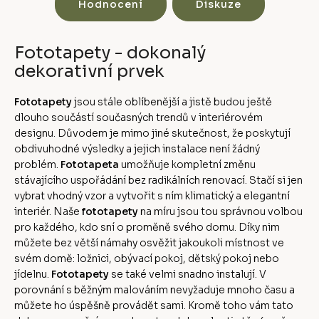
Hodnocení
Diskuze
Fototapety - dokonalý
dekorativní prvek
Fototapety
jsou stále oblíbenější a jistě budou ještě
dlouho součástí současných trendů v interiérovém
designu. Důvodem je mimo jiné skutečnost, že poskytují
obdivuhodné výsledky a jejich instalace není žádný
problém.
Fototapeta
umožňuje kompletní změnu
stávajícího uspořádání bez radikálních renovací. Stačí si jen
vybrat vhodný vzor a vytvořit s ním klimatický a elegantní
interiér. Naše
fototapety
na míru jsou tou správnou volbou
pro každého, kdo sní o proměně svého domu. Díky nim
můžete bez větší námahy osvěžit jakoukoli místnost ve
svém domě: ložnici, obývací pokoj, dětský pokoj nebo
jídelnu.
Fototapety
se také velmi snadno instalují. V
porovnání s běžným malováním nevyžaduje mnoho času a
můžete ho úspěšně provádět sami. Kromě toho vám tato