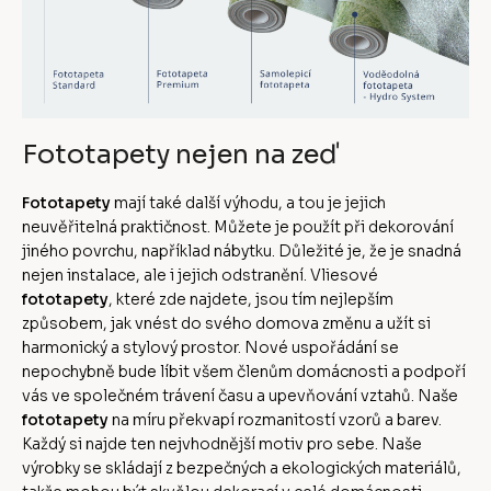
Fototapety nejen na zeď
Fototapety
mají také další výhodu, a tou je jejich
neuvěřitelná praktičnost. Můžete je použít při dekorování
jiného povrchu, například nábytku. Důležité je, že je snadná
nejen instalace, ale i jejich odstranění. Vliesové
fototapety
, které zde najdete, jsou tím nejlepším
způsobem, jak vnést do svého domova změnu a užít si
harmonický a stylový prostor. Nové uspořádání se
nepochybně bude líbit všem členům domácnosti a podpoří
vás ve společném trávení času a upevňování vztahů. Naše
fototapety
na míru překvapí rozmanitostí vzorů a barev.
Každý si najde ten nejvhodnější motiv pro sebe. Naše
výrobky se skládají z bezpečných a ekologických materiálů,