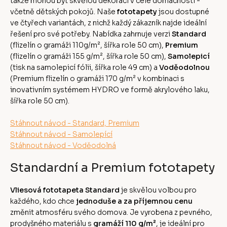
takže mohou být skvělou dekorací v celé domácnosti -
včetně dětských pokojů. Naše
fototapety
jsou dostupné
ve čtyřech variantách, z nichž každý zákazník najde ideální
řešení pro své potřeby. Nabídka zahrnuje verzi
Standard
(flizelín o gramáži 110g/m², šířka role 50 cm),
Premium
(flizelín o gramáži 155 g/m², šířka role 50 cm),
Samolepicí
(tisk na samolepicí fólii, šířka role 49 cm) a
Voděodolnou
(Premium flizelín o gramáži 170 g/m² v kombinaci s
inovativním systémem HYDRO ve formě akrylového laku,
šířka role 50 cm).
Stáhnout návod - Standard, Premium
Stáhnout návod - Samolepící
Stáhnout návod - Voděodolná
Standardní a Premium fototapety
Vliesová fototapeta Standard
je skvělou volbou pro
každého, kdo chce
jednoduše a za příjemnou cenu
změnit atmosféru svého domova. Je vyrobena z pevného,
prodyšného materiálu s
gramáží 110 g/m²
, je ideální pro