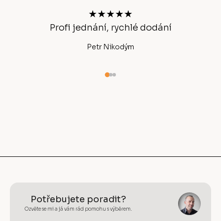
t
★★★★★
í
Profi jednání, rychlé dodání
Ano
Petr Nikodým
Potřebujete poradit?
Ozvěte se mi a já vám rád pomohu s výběrem.