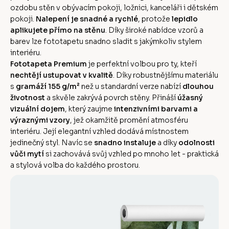
ozdobu stěn v obývacím pokoji, ložnici, kanceláři i dětském
pokoji.
Nalepení je snadné a rychlé
, protože
lepidlo
aplikujete přímo na stěnu
. Díky široké nabídce vzorů a
barev lze fototapetu snadno sladit s jakýmkoliv stylem
interiéru.
Fototapeta Premium
je perfektní volbou pro ty, kteří
nechtějí ustupovat v kvalitě
. Díky robustnějšímu materiálu
s
gramáží 155 g/m²
než u standardní verze nabízí
dlouhou
životnost
a skvěle zakrývá povrch stěny. Přináší
úžasný
vizuální dojem
, který zaujme
intenzivními barvami a
výraznými vzory
, jež okamžitě promění atmosféru
interiéru. Její elegantní vzhled dodává místnostem
jedinečný styl. Navíc se
snadno instaluje
a díky
odolnosti
vůči mytí
si zachovává svůj vzhled po mnoho let - praktická
a stylová volba do každého prostoru.