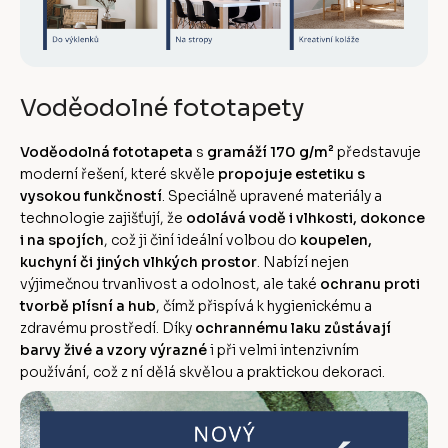
Voděodolné fototapety
Voděodolná fototapeta
s
gramáží 170 g/m²
představuje
moderní řešení, které skvěle
propojuje estetiku s
vysokou funkčností
. Speciálně upravené materiály a
technologie zajišťují, že
odolává vodě i vlhkosti, dokonce
i na spojích
, což ji činí ideální volbou do
koupelen,
kuchyní či jiných vlhkých prostor
. Nabízí nejen
výjimečnou trvanlivost a odolnost, ale také
ochranu proti
tvorbě plísní a hub
, čímž přispívá k hygienickému a
zdravému prostředí. Díky
ochrannému laku zůstávají
barvy živé a vzory výrazné
i při velmi intenzivním
používání, což z ní dělá skvělou a praktickou dekoraci.