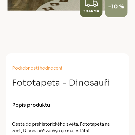
Z
–10 %
ZDARMA
D
A
R
M
A
Průměrné
Podrobnosti hodnocení
hodnocení
produktu
Fototapeta - Dinosauři
je
0,0
z
5
Popis produktu
hvězdiček.
Cesta do prehistorického světa. Fototapeta na
zeď „Dinosauři“ zachycuje majestátní