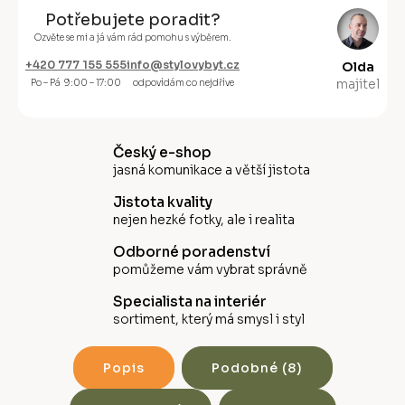
Potřebujete poradit?
Ozvěte se mi a já vám rád pomohu s výběrem.
+420 777 155 555
info@stylovybyt.cz
Olda
majitel
Po – Pá 9:00 – 17:00
odpovídám co nejdříve
Český e-shop
jasná komunikace a větší jistota
Jistota kvality
nejen hezké fotky, ale i realita
Odborné poradenství
pomůžeme vám vybrat správně
Specialista na interiér
sortiment, který má smysl i styl
Popis
Podobné (8)