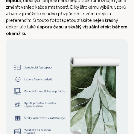
lepidla
, dlouhých příprav nebo nepořádku umožňuje rychle
změnit vzhled každé místnosti. Díky širokému výběru vzorů
a barev ji můžete snadno přizpůsobit svému stylu a
preferencím. S touto fototapetou získáte nejen krásný
dekor, ale také
úsporu času a skvělý vizuální efekt během
okamžiku
.