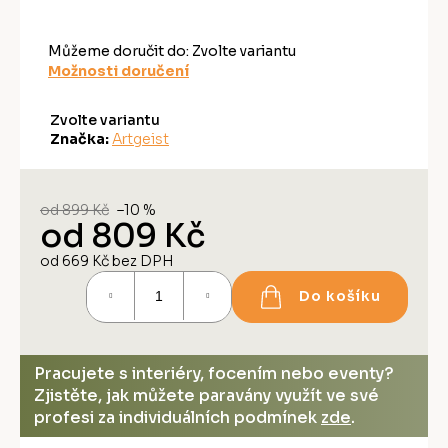
Můžeme doručit do:
Zvolte variantu
Možnosti doručení
Zvolte variantu
Značka:
Artgeist
od 899 Kč
–10 %
od
809 Kč
od
669 Kč
bez DPH
Měrná
Do košíku
cena:
Pracujete s interiéry, focením nebo eventy?
Zjistěte, jak můžete paravány využít ve své
profesi za individuálních podmínek
zde
.